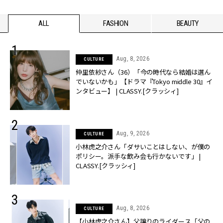
ALL
FASHION
BEAUTY
Aug, 8, 2026
CULTURE
仲里依紗さん（36）「今の時代なら結婚は選ん
でいないかも」【ドラマ『Tokyo middle 30』イ
ンタビュー】 | CLASSY.[クラッシィ]
Aug, 9, 2026
CULTURE
小林虎之介さん「ダサいことはしない、が僕の
ポリシー。派手な飲み会も行かないです」 |
CLASSY.[クラッシィ]
Aug, 8, 2026
CULTURE
【小林虎之介さん】父譲りのライダース「父の