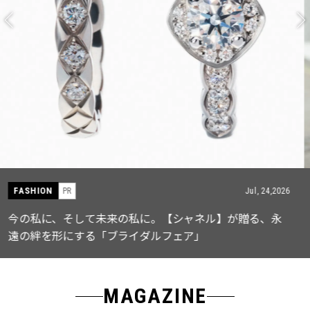
FASHION
PR
Jul, 15,2026
【ICB】人気インフルエンサーと共同制作! 週5で着たく
なる「名品ブラウス」２選
MAGAZINE