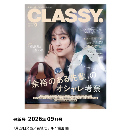
2026
09
最新号
年
月号
7月28日発売／
表紙モデル：堀田 茜