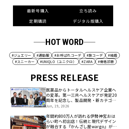
最新号購入
立ち読み
定期購読
デジタル版購入
HOT WORD
#ジュエリー
#通勤服
#お呼ばれコーデ
#旅コーデ
#結婚
#スニーカー
#UNIQLO（ユニクロ）
#ZARA
#骨格診断
PRESS RELEASE
医薬品からトータルヘルスケア企業へ
の変革。第一三共ヘルスケアが発足20
周年を記念し、製品開発・新カテゴリ
挑戦の舞台や旧社統合時のエピソード
Jun, 19, 2026
を社員の想いとともに振り返る特別映
像を公開！
年間約800万人が訪れる伊勢神宮おは
らい町へ初出店！伝統と現代デザイン
が融合する『かんざし屋wargo』が8