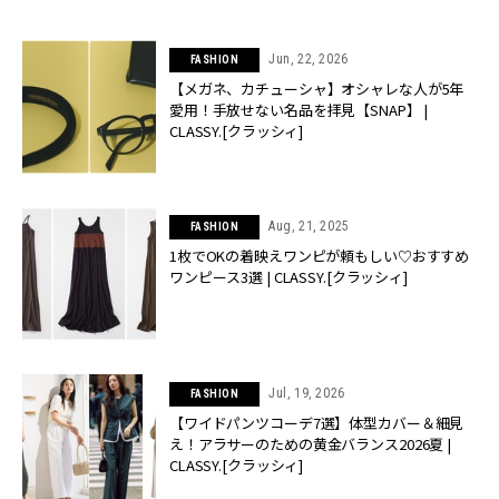
Jun, 22, 2026
FASHION
【メガネ、カチューシャ】オシャレな人が5年
愛用！手放せない名品を拝見【SNAP】 |
CLASSY.[クラッシィ]
Aug, 21, 2025
FASHION
1枚でOKの着映えワンピが頼もしい♡おすすめ
ワンピース3選 | CLASSY.[クラッシィ]
Jul, 19, 2026
FASHION
【ワイドパンツコーデ7選】体型カバー＆細見
え！アラサーのための黄金バランス2026夏 |
CLASSY.[クラッシィ]