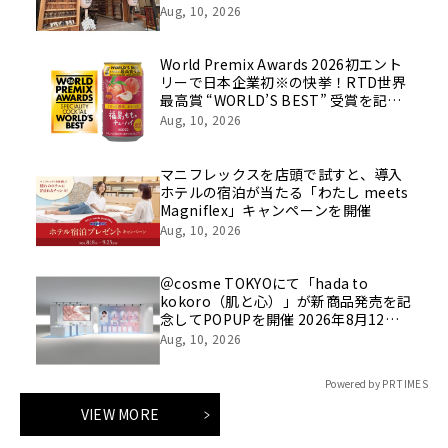
月8日グランドオープン
Aug, 10, 2026
World Premix Awards 2026初エント
リーで日本企業初※の快挙！RTD世界
最高賞 “WORLD’S BEST” 受賞を記念
した限定パッケージ発売
Aug, 10, 2026
マニフレックスを店頭で試すと、導入
ホテルの宿泊が当たる「わたし meets
Magniflex」キャンペーンを開催
Aug, 10, 2026
＠cosme TOKYOにて「hada to
kokoro（肌と心）」が新商品発売を記
念してPOPUPを開催 2026年8月12日
(水)から2026年8月18日(火)
Aug, 10, 2026
Powered by PR TIMES
VIEW MORE