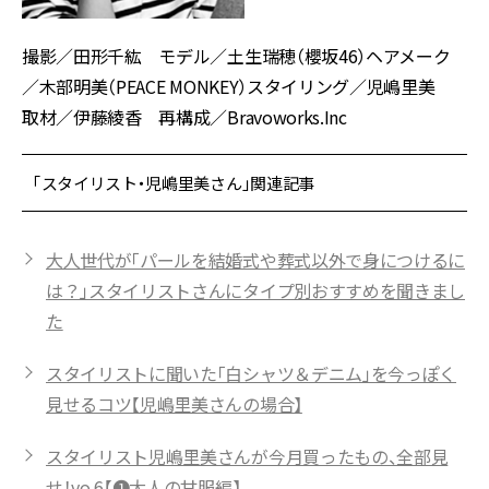
撮影／田形千紘 モデル／土生瑞穂（櫻坂46）ヘアメーク
／木部明美（PEACE MONKEY）スタイリング／児嶋里美
取材／伊藤綾香 再構成／Bravoworks.Inc
「スタイリスト・児嶋里美さん」関連記事
大人世代が「パールを結婚式や葬式以外で身につけるに
は？」スタイリストさんにタイプ別おすすめを聞きまし
た
スタイリストに聞いた「白シャツ＆デニム」を今っぽく
見せるコツ【児嶋里美さんの場合】
スタイリスト児嶋里美さんが今月買ったもの、全部見
せ！vo.6【❶大人の甘服編】