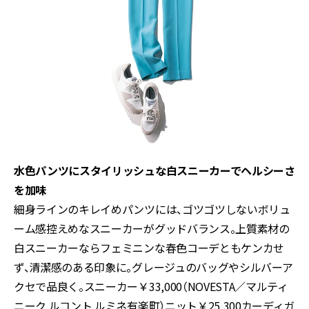
水色パンツにスタイリッシュな白スニーカーでヘルシーさ
を加味
細身ラインのキレイめパンツには、ゴツゴツしないボリュ
ーム感控えめなスニーカーがグッドバランス。上質素材の
白スニーカーならフェミニンな春色コーデともケンカせ
ず、清潔感のある印象に。グレージュのバッグやシルバーア
クセで品良く。スニーカー￥33,000（NOVESTA／マルティ
ニーク ルコント ルミネ有楽町）ニット￥25,300カーディガ