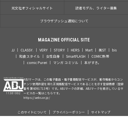
光文社オフィシャルサイト
読者モデル、ライター募集
ブラウザプッシュ通知について
MAGAZINE OFFICIAL SITE
JJ
CLASSY.
VERY
STORY
HERS
Mart
美ST
bis
和食スタイル
女性自身
SmartFLASH
COMIC熱帯
comic Pureri
マンガ コミソル
本がすき。
ABJマークは、この電子書店・電子書籍配信サービスが、著作権者からコン
テンツ使用許諾を得た正規版配信サービスであることを示す登録商標（登録
番号 第6091713号）です。ABJマークの詳細、ABJマークを掲示しているサ
ービスの一覧はこちらです。
https://aebs.or.jp/
このサイトについて
プライバシーポリシー
サイトマップ
©Kobunsha Co., Ltd. All Rights Reserved.