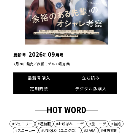
2026
09
最新号
年
月号
7月28日発売／
表紙モデル：堀田 茜
最新号購入
立ち読み
定期購読
デジタル版購入
HOT WORD
#ジュエリー
#通勤服
#お呼ばれコーデ
#旅コーデ
#結婚
#スニーカー
#UNIQLO（ユニクロ）
#ZARA
#骨格診断