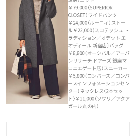
￥79,000（SUPERIOR
CLOSET）ワイドパンツ
￥24,000（ルーニィ）ストー
ル￥23,000（スコテッシュ ト
ラディション／オデット エ
オディール 新宿店）バッグ
￥8,800（オーシバル／アーバ
ンリサーチ ドアーズ 銀座マ
ロニエゲート店）スニーカー
￥5,800（コンバース／コンバ
ースインフォメーションセン
ター）ネックレス〈2本セッ
ト〉￥11,000（ソワリ／アクア
ガール丸の内）