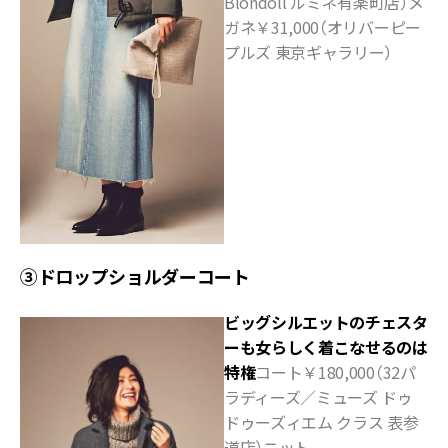
Blondoll ルミネ有楽町店）メ
ガネ￥31,000（オリバーピー
プルズ 東京ギャラリー）
③ドロップショルダーコート
ビッグシルエットのチェスタ
ーも女らしく着こなせるのは
特権
コート￥180,000（32パ
ラディーズ／ミューズ ドゥ
ドゥーズィエム クラス 表参
道店）ニット