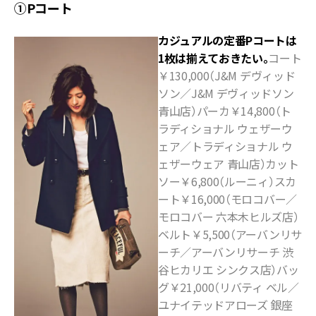
①Pコート
カジュアルの定番Pコートは
1枚は揃えておきたい。
コート
￥130,000（J&M デヴィッド
ソン／J&M デヴィッドソン
青山店）パーカ￥14,800（ト
ラディショナル ウェザーウ
ェア／トラディショナル ウ
ェザーウェア 青山店）カット
ソー￥6,800（ルーニィ）スカ
ート￥16,000（モロコバー／
モロコバー 六本木ヒルズ店）
ベルト￥5,500（アーバンリサ
ーチ／アーバンリサーチ 渋
谷ヒカリエ シンクス店）バッ
グ￥21,000（リバティ ベル／
ユナイテッドアローズ 銀座