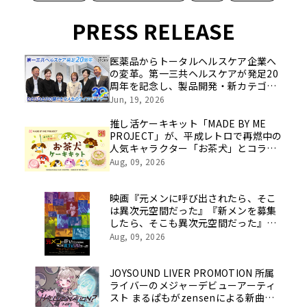
PRESS RELEASE
医薬品からトータルヘルスケア企業へ
の変革。第一三共ヘルスケアが発足20
周年を記念し、製品開発・新カテゴリ
挑戦の舞台や旧社統合時のエピソード
Jun, 19, 2026
を社員の想いとともに振り返る特別映
像を公開！
推し活ケーキキット「MADE BY ME
PROJECT」が、平成レトロで再燃中の
人気キャラクター「お茶犬」とコラボ
したケーキキットを8月10日(月)より限
Aug, 09, 2026
定発売開始
映画『元メンに呼び出されたら、そこ
は異次元空間だった』『新メンを募集
したら、そこも異次元空間だった』主
要動画配信サービスで配信開始
Aug, 09, 2026
JOYSOUND LIVER PROMOTION 所属
ライバーのメジャーデビューアーティ
スト まるぱもがzensenによる新曲