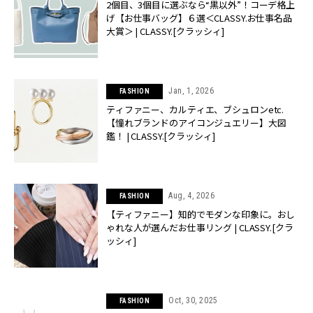
2個目、3個目に選ぶなら“黒以外”！コーデ格上
げ【お仕事バッグ】６選＜CLASSY.お仕事名品
大賞＞ | CLASSY.[クラッシィ]
Jan, 1, 2026
FASHION
ティファニー、カルティエ、ブシュロンetc.
【憧れブランドのアイコンジュエリー】大図
鑑！ | CLASSY.[クラッシィ]
Aug, 4, 2026
FASHION
【ティファニー】知的でモダンな印象に。おし
ゃれな人が選んだお仕事リング | CLASSY.[クラ
ッシィ]
Oct, 30, 2025
FASHION