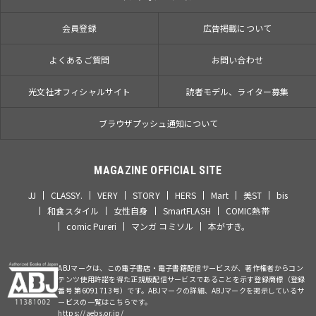
会員登録
広告掲載について
よくあるご質問
お問い合わせ
光文社オフィシャルサイト
読者モデル、ライター募集
ブラウザプッシュ通知について
MAGAZINE OFFICIAL SITE
JJ
CLASSY.
VERY
STORY
HERS
Mart
美ST
bis
和食スタイル
女性自身
SmartFLASH
COMIC熱帯
comic Pureri
マンガ コミソル
本がすき。
ABJマークは、この電子書店・電子書籍配信サービスが、著作権者からコン
テンツ使用許諾を得た正規版配信サービスであることを示す登録商標（登録
番号 第6091713号）です。ABJマークの詳細、ABJマークを掲示しているサ
ービスの一覧はこちらです。
https://aebs.or.jp/