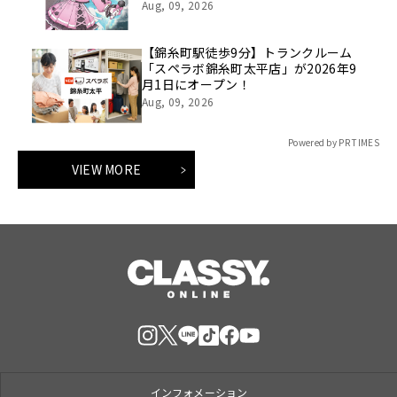
「HALLUCINATION？」をメジャー配
Aug, 09, 2026
信リリース！
【錦糸町駅徒歩9分】トランクルーム
「スペラボ錦糸町太平店」が2026年9
月1日にオープン！
Aug, 09, 2026
Powered by PR TIMES
VIEW MORE
インフォメーション