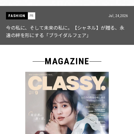
FASHION
PR
Jul, 15,2026
【ICB】人気インフルエンサーと共同制作! 週5で着たく
なる「名品ブラウス」２選
MAGAZINE