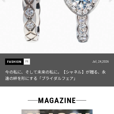
FASHION
4,2026
PR
Jul, 1
、永
【ICB】人気インフルエンサーと共同制作! 週5で着
なる「名品ブラウス」２選
MAGAZINE