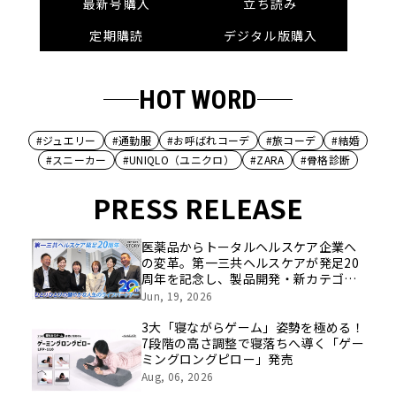
最新号購入
立ち読み
定期購読
デジタル版購入
HOT WORD
#ジュエリー
#通勤服
#お呼ばれコーデ
#旅コーデ
#結婚
#スニーカー
#UNIQLO（ユニクロ）
#ZARA
#骨格診断
PRESS RELEASE
医薬品からトータルヘルスケア企業へ
の変革。第一三共ヘルスケアが発足20
周年を記念し、製品開発・新カテゴリ
挑戦の舞台や旧社統合時のエピソード
Jun, 19, 2026
を社員の想いとともに振り返る特別映
像を公開！
3大「寝ながらゲーム」姿勢を極める！
7段階の高さ調整で寝落ちへ導く「ゲー
ミングロングピロー」発売
Aug, 06, 2026