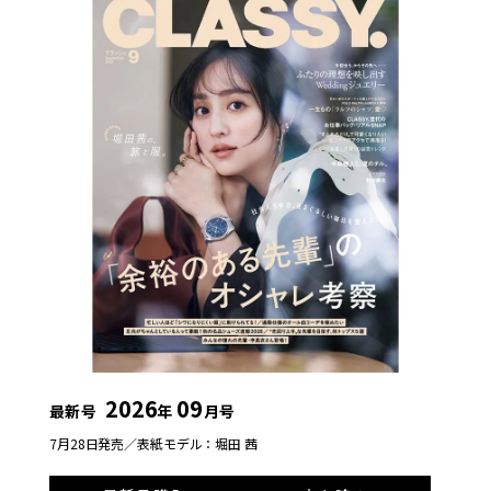
2026
09
最新号
年
月号
7月28日発売／
表紙モデル：堀田 茜