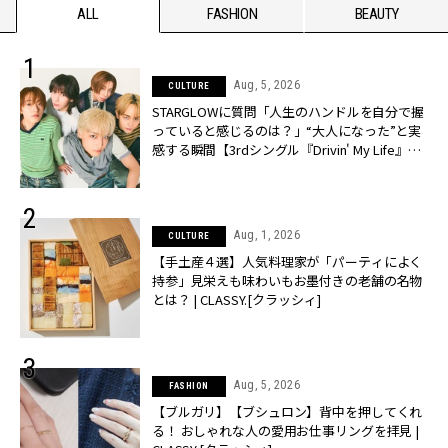
ALL
FASHION
BEAUTY
Aug, 5, 2026
CULTURE
STARGLOWに質問「人生のハンドルを自分で握
っていると感じるのは？」“大️人になった”と実
感する瞬間【3rdシングル『Drivin' My Life』発
売】 | CLASSY.[クラッシィ]
Aug, 1, 2026
CULTURE
【手土産４選】人気料理家が「パーティによく
持参」見栄えも味わいもお墨付きの老舗の名物
とは？ | CLASSY.[クラッシィ]
Aug, 5, 2026
FASHION
【ブルガリ】【ブシュロン】背中を押してくれ
る！ おしゃれな人の愛用お仕事リングを拝見 |