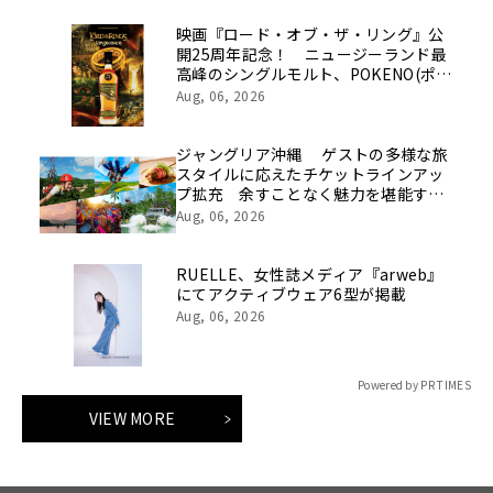
映画『ロード・オブ・ザ・リング』公
開25周年記念！ ニュージーランド最
高峰のシングルモルト、POKENO(ポケ
ノ)より 数量限定ウイスキー「リング
Aug, 06, 2026
ベアラー」が誕生
ジャングリア沖縄 ゲストの多様な旅
スタイルに応えたチケットラインアッ
プ拡充 余すことなく魅力を堪能する
「ロイヤルチケット」新登場
Aug, 06, 2026
RUELLE、女性誌メディア『arweb』
にてアクティブウェア6型が掲載
Aug, 06, 2026
Powered by PR TIMES
VIEW MORE