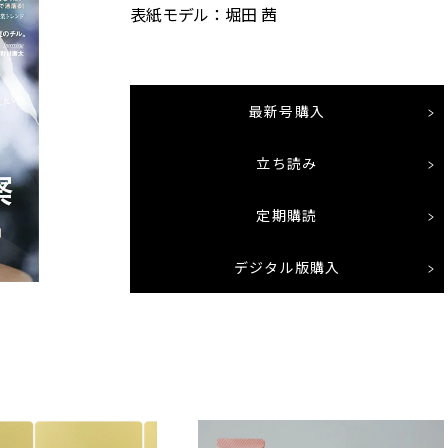
表紙モデル：堀田 茜
最新号購入
立ち読み
定期購読
デジタル版購入