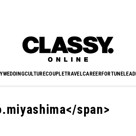
Y
WEDDING
CULTURE
COUPLE
TRAVEL
CAREER
FORTUNE
LEAD
.miyashima</span>