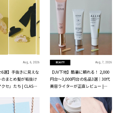
Aug, 6, 2026
Aug, 7, 2026
BEAUTY
セ6選】手抜きに見えな
【UV下地】酷暑に頼れる！ 2,000
ーのまとめ髪が垢抜け
円台〜3,000円台の名品3選｜30代
セ」たち | CLASSY.
美容ライターが正直レビュー |
]
CLASSY.[クラッシィ]