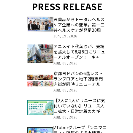
PRESS RELEASE
医薬品からトータルヘルス
ケア企業への変革。第一三
共ヘルスケアが発足20周年
を記念し、製品開発・新カ
Jun, 19, 2026
テゴリ挑戦の舞台や旧社統
合時のエピソードを社員の
アニメイト秋葉原が、売場
想いとともに振り返る特別
を拡大して8月8日にリニュ
映像を公開！
ーアルオープン！ キャラ
クターグッズフロア増床の
Aug, 08, 2026
ほか、新たにカプセルトイ
特化フロアや期間限定催事
京都ヨドバシの6階レスト
フロアの展開も
ランフロアと地下2階専門
店街が同時リニューアル ほ
っと ひといき × まいにち
Aug, 08, 2026
に 彩りと豊かさと
【2人に1人がリユースに気
付いていない】リユース人
口拡大・日常定着のカギは
始めやすさ
Aug, 08, 2026
VTuberグループ「ンニマニ
ティ」所属の『押水結夏』