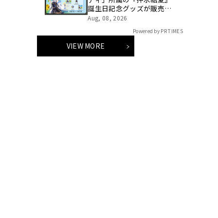
誕生日記念グッズが販売開
始！
Aug, 08, 2026
Powered by PR TIMES
VIEW MORE