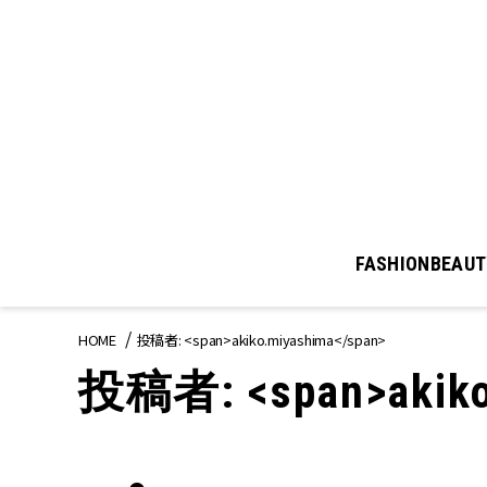
FASHION
BEAUT
HOME
投稿者: <span>akiko.miyashima</span>
投稿者: <span>akiko