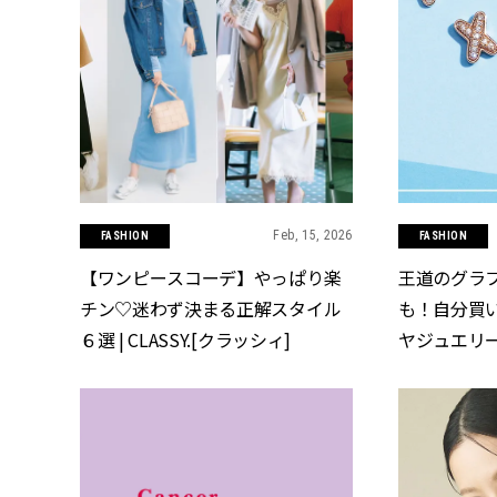
Feb, 15, 2026
FASHION
FASHION
【ワンピースコーデ】やっぱり楽
王道のグラ
チン♡迷わず決まる正解スタイル
も！自分買
６選 | CLASSY.[クラッシィ]
ヤジュエリー
CLASSY.[