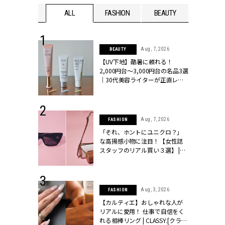
WEDDING
ALL
FASHION
BEAUTY
WEDDIN
 13, 2025
Aug, 7, 2026
BEAUTY
ブランドのリ
【UV下地】酷暑に頼れる！
0代カップルの
2,000円台〜3,000円台の名品3選
SSY.[クラッシ
｜30代美容ライターが正直レビ
ュー | CLASSY.[クラッシィ]
 16, 2026
Aug, 7, 2026
FASHION
はアリ？お呼
「それ、ホントにユニクロ？」
コーデ＆マナ
な高揚感小物に注目！【女性誌
Y.[クラッシィ]
スタッフのリアル買い３選】 |
CLASSY.[クラッシィ]
 30, 2026
Aug, 3, 2026
FASHION
リー】1つでも
【カルティエ】おしゃれな人が
ポメラートの
リアルに愛用！ 仕事で自信をく
シリーズに注
れる相棒リング | CLASSY.[クラッ