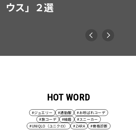
HOT WORD
#ジュエリー
#通勤服
#お呼ばれコーデ
#旅コーデ
#結婚
#スニーカー
#UNIQLO（ユニクロ）
#ZARA
#骨格診断