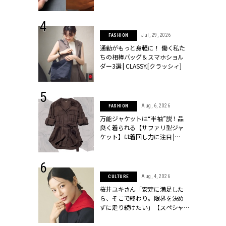
ッシィ]
シィ]
 24, 2026
Jul, 29, 2026
FASHION
方３選】結婚
通勤がもっと身軽に！ 働く私た
“シンプル黒ワ
ちの相棒バッグ＆スマホショル
フ』で盛るのが
ダー3選 | CLASSY.[クラッシィ]
[クラッシィ]
 14, 2026
Aug, 6, 2026
FASHION
ポーズで贈ら
万能ジャケットは“半袖”説！品
じゃなくてネ
良く着られる【サファリ型ジャ
LASSY.世代
ケット】は着回し力に注目 |
語 #15】 |
CLASSY.[クラッシィ]
ィ]
 14, 2025
Aug, 4, 2026
CULTURE
彼と完全なお
桜井ユキさん「安定に満足した
て選んだリン
ら、そこで終わり。限界を決め
代のブライダルリ
ずに走り続けたい」【スペシャ
LASSY.[クラ
ルドラマ『しあわせは食べて寝
て待て ～早春の養生編～』】 |