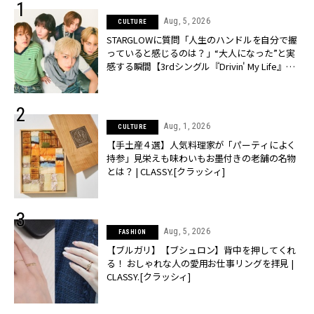
Aug, 5, 2026
CULTURE
STARGLOWに質問「人生のハンドルを自分で握
っていると感じるのは？」“大️人になった”と実
感する瞬間【3rdシングル『Drivin' My Life』発
売】 | CLASSY.[クラッシィ]
Aug, 1, 2026
CULTURE
【手土産４選】人気料理家が「パーティによく
持参」見栄えも味わいもお墨付きの老舗の名物
とは？ | CLASSY.[クラッシィ]
Aug, 5, 2026
FASHION
【ブルガリ】【ブシュロン】背中を押してくれ
る！ おしゃれな人の愛用お仕事リングを拝見 |
CLASSY.[クラッシィ]