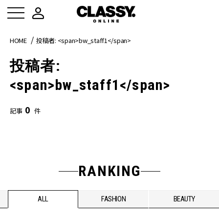
HOME
投稿者: <span>bw_staff1</span>
投稿者:
<span>bw_staff1</span>
0
記事
件
RANKING
ALL
FASHION
BEAUTY