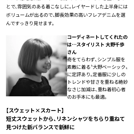
とで、雰囲気のある着こなしに。レイヤードした上半身には
ボリュームが出るので、脚長効果の高いフレアデニムを選
んですっきり見せます。
コーディネートしてくれたの
は…
スタイリスト 大野千歩
さん
奇をてらわず、シンプル服を
素敵に着る〝大野ベーシック〟
に定評あり。定番服に少しの
トレンドや甘さを重ねる絶妙
なさじ加減は、重ね着初心者
のお手本にも最適。
【スウェット×スカート】
短丈スウェットから、リネンシャツをちらり重ねて
見つけた新バランスで新鮮に