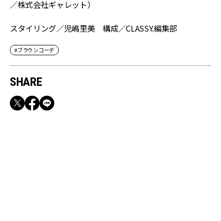
／株式会社ギャレット）
スタイリング／児嶋里美 構成／CLASSY.編集部
#ブラウンコーデ
SHARE
RECOMMEND
【CLASSY.お仕事名品】収納力のある優秀バッ