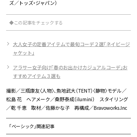
ズ／トッズ・ジャパン）
◆この記事をチェックする
大人女子の定番アイテムで最旬コーデ２選「ネイビージ
ャケット」
アラサー女子向け「春のお出かけカジュアルコーデ」お
すすめアイテム３選も
撮影／三瓶康友〈人物〉、魚地武大（TENT）〈静物〉モデル／
松島 花 ヘアメーク／桑野泰成（ilumini） スタイリング
／乾 千恵 取材／佐藤かな子 再構成／Bravoworks.Inc
「ベーシック」関連記事