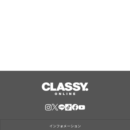
勝どき・晴海の『筋トレ×ピラティ
ス』で大人気のPBGが女性専用スタジ
オ（２号店）を開店。
Aug, 07, 2026
インフォメーション