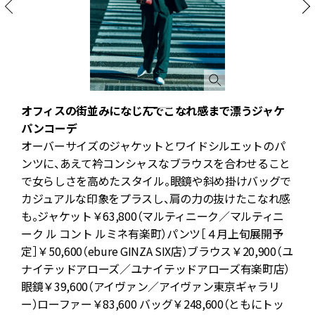
オフィスの街並みになじんでこなれ感まで漂うジャケ
パンコーデ
オーバーサイズのジャケットとワイドシルエットのパ
ジ
ンツに、あえて衿コンシャスなブラウスを合わせること
ン
で女らしさを高めたスタイル。眼鏡や斜め掛けバッグで
ロ
カジュアルな印象をプラスし、肩の力の抜けたこなれ感
の
も。ジャケット￥63,800（マルティニーク／マルティニ
D
ーク ル コント ルミネ有楽町）パンツ［４月上旬展開予
定］￥50,600（ebure GINZA SIX店）ブラウス￥20,900（ユ
ナイテッドアローズ／ユナイテッドアローズ有楽町店）
ナ
眼鏡￥39,600（アイヴァン／アイヴァン東京ギャラリ
ー）ローファー￥83,600 バッグ￥248,600（ともにトッ