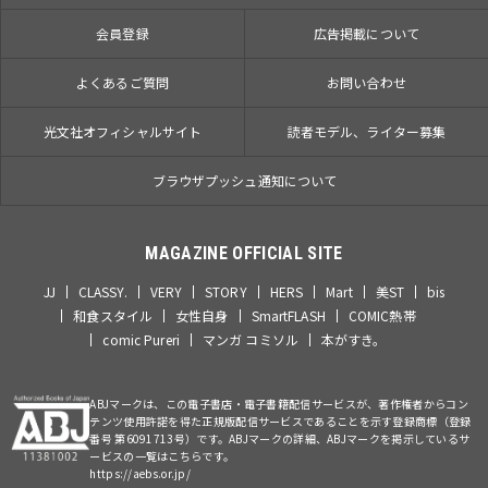
会員登録
広告掲載について
よくあるご質問
お問い合わせ
光文社オフィシャルサイト
読者モデル、ライター募集
ブラウザプッシュ通知について
MAGAZINE OFFICIAL SITE
JJ
CLASSY.
VERY
STORY
HERS
Mart
美ST
bis
和食スタイル
女性自身
SmartFLASH
COMIC熱帯
comic Pureri
マンガ コミソル
本がすき。
ABJマークは、この電子書店・電子書籍配信サービスが、著作権者からコン
テンツ使用許諾を得た正規版配信サービスであることを示す登録商標（登録
番号 第6091713号）です。ABJマークの詳細、ABJマークを掲示しているサ
ービスの一覧はこちらです。
https://aebs.or.jp/