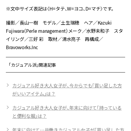
※文中サイズ表記は〈H=タテ、W=ヨコ、D=マチ〉です。
撮影／長山一樹 モデル／土生瑞穂 ヘア／Kazuki
Fujiwara（Perle management）メーク／水野未和子 スタ
イリング／三好 彩 取材／清水亮子 再構成／
Bravoworks.Inc
「カジュアル派」関連記事
カジュアル好き大人女子が、今からでも「買い足した方
がいいアイテム」は？
カジュアル好き大人女子が、年末に向けて「持っている
と便利な服」は？
年末に向けて…共働きカジュアル女子が「買い足した方