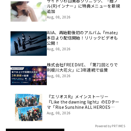
像を公開！
サイトリ杉山美容クリニック、「膣フ
ル(R)インナー」に特典メニューを新規
追加
Aug, 08, 2026
AliA、再始動後初のアルバム『mate』
本日より配信開始！リリックビデオも
公開！
Aug, 08, 2026
株式会社FREEDiVE、「第71回とりで
利根川大花火」に3年連続で協賛
Aug, 08, 2026
『エリオスR』メインストーリー
『Like the dawning light』のEDテー
マ「Rise Sunshine ALL HEROES
Ver.」がフルサイズ配信決定！
Aug, 08, 2026
Powered by PR TIMES