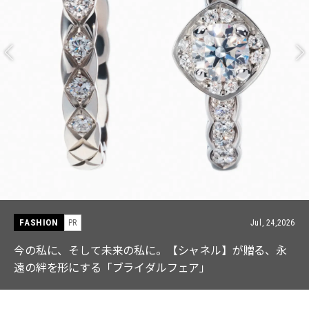
FASHION
PR
Jul, 15,2026
【ICB】人気インフルエンサーと共同制作! 週5で着たく
なる「名品ブラウス」２選