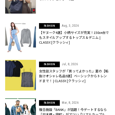
Aug, 3, 2026
FASHION
【ヤヌーク4選】小柄サイズが充実！150㎝台で
もスタイルアップするトップス＆デニム |
CLASSY.[クラッシィ]
Jul, 8, 2026
FASHION
女性誌スタッフが「買ってよかった」夏の【垢
抜けオシャレ名品9選】ベーシックからトレン
ドまで！ | CLASSY.[クラッシィ]
Mar, 8, 2026
FASHION
複合施設「BANK」が話題！今デートするなら
「日本橋・兜町」がアツい【リアルカップル