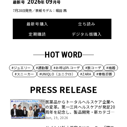
2026
09
最新号
年
月号
7月28日発売／
表紙モデル：堀田 茜
最新号購入
立ち読み
定期購読
デジタル版購入
HOT WORD
#ジュエリー
#通勤服
#お呼ばれコーデ
#旅コーデ
#結婚
#スニーカー
#UNIQLO（ユニクロ）
#ZARA
#骨格診断
PRESS RELEASE
医薬品からトータルヘルスケア企業へ
の変革。第一三共ヘルスケアが発足20
周年を記念し、製品開発・新カテゴリ
挑戦の舞台や旧社統合時のエピソード
Jun, 19, 2026
を社員の想いとともに振り返る特別映