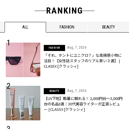
RANKING
ALL
FASHION
BEAUTY
Aug, 7, 2026
FASHION
「それ、ホントにユニクロ？」な高揚感小物に
注目！【女性誌スタッフのリアル買い３選】 |
CLASSY.[クラッシィ]
Aug, 7, 2026
BEAUTY
【UV下地】酷暑に頼れる！ 2,000円台〜3,000円
台の名品3選｜30代美容ライターが正直レビュ
ー | CLASSY.[クラッシィ]