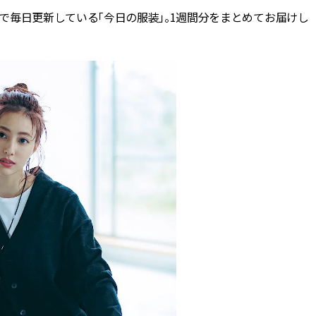
で毎日更新している「今日の服装」。1週間分をまとめてお届けし
BEAUTY
Aug, 5, 2026
Feb,
BEAUTY
WEDDING
ユニクロ名品も！日焼け対策ガ
結婚式に黒ドレス
チ勢の「ないと無理」なアイテ
ばれで失敗しない
ムハック7選 | CLASSY.[クラッシ
ーを解説 | CLASS
ィ]
Nov, 17, 2025
Aug,
BEAUTY
WEDDING
【落ちない名品リップ10選】塗
【結婚指輪】人気
り直しできない・皮むけしやす
ング22選｜20〜3
いetc.悩みをクリア | CLASSY.[ク
エピソードも | CLA
ラッシィ]
ィ]
Aug, 6, 2026
Jun,
BEAUTY
WEDDING
【ヘアアクセ6選】手抜きに見え
【一生ものジュエ
ない！アラサーのまとめ髪が垢
存在感が際立つ！
抜ける「即戦力アクセ」たち |
「トゥギャザー」