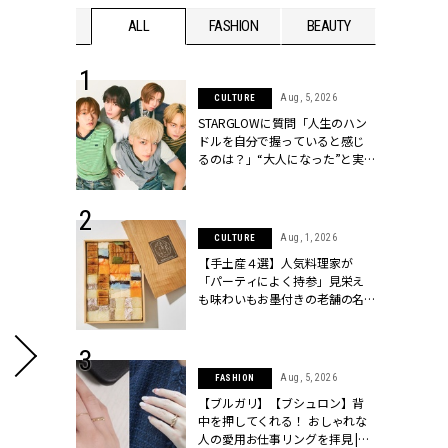
WEDDING
ALL
FASHION
BEAUTY
WEDDIN
 16, 2026
Aug, 5, 2026
CULTURE
はアリ？お呼
STARGLOWに質問「人生のハン
コーデ＆マナ
ドルを自分で握っていると感じ
Y.[クラッシィ]
るのは？」“大️人になった”と実
感する瞬間【3rdシングル
『Drivin' My Life』発売】 |
CLASSY.[クラッシィ]
 13, 2025
Aug, 1, 2026
CULTURE
ブランドのリ
【手土産４選】人気料理家が
0代カップルの
「パーティによく持参」見栄え
SSY.[クラッシ
も味わいもお墨付きの老舗の名
物とは？ | CLASSY.[クラッシィ]
 30, 2026
Aug, 5, 2026
FASHION
リー】1つでも
【ブルガリ】【ブシュロン】背
ポメラートの
中を押してくれる！ おしゃれな
シリーズに注
人の愛用お仕事リングを拝見 |