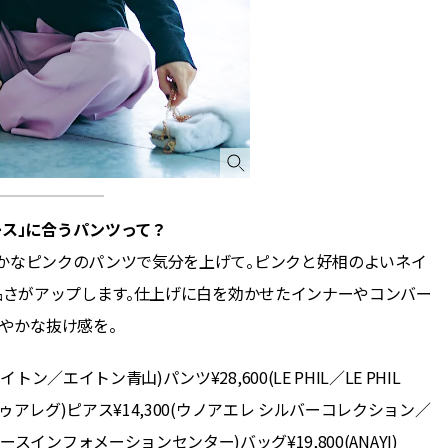
CLASSY.[クラッシィ]
目 | CLASSY.[クラ
Aug, 5, 2026
Mar,
BEAUTY
WEDDING
忙しい毎日に「うるおいター
【ティファニー】
ボ」を。新【SOFINA BASIC＋】
び目”モチーフの
のお手入れでうるおってなめら
本命 | CLASSY.[
かな肌を目指す | CLASSY.[クラッ
シィ]
Jul, 13, 2026
Dec,
BEAUTY
WEDDING
ース」に合うパンツって？
朝の“寝ぐせ直し”はもういらな
【結婚式のお呼ば
い！夜に仕込む「ヘアケア家
事情】アンテプリマ、
かなピンクのパンツで気分を上げて。ピンクと好相のよいネイ
電」3選 | CLASSY.[クラッシィ]
「小さくても収納
件！ | CLASSY.[
品さがアップします。仕上げに白を効かせたインナーやコンバー
やかな抜け感を。
Aug, 5, 2026
Aug,
BEAUTY
WEDDING
イトン／エイトン青山)パンツ¥28,600(LE PHIL／LE PHIL
夏の深刻なくすみ・色ムラにア
20万円台〜【カル
プローチ！【透明感を底上げ】
ング４選】ラブ、トリ
トゥアレグ)ピアス¥14,300(ウノアエレ シルバーコレクション／
神コスメ３選 | CLASSY.[クラッシ
を『マリッジ』に
ィ]
ます！ | CLASSY.
ースインフォメーションセンター)バッグ¥19,800(ANAYI)