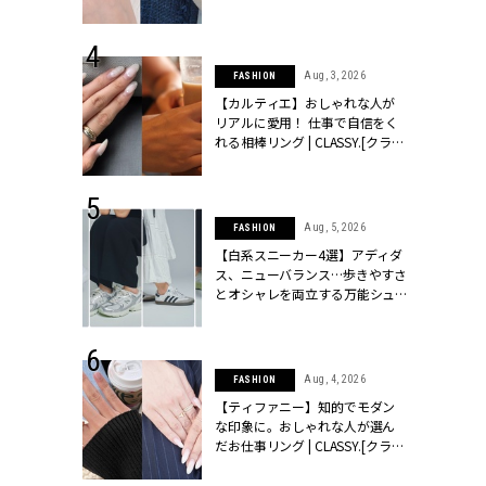
ッシィ]
CLASSY.[クラッシィ]
 28, 2026
Aug, 3, 2026
FASHION
結婚指輪は“結
【カルティエ】おしゃれな人が
最愛リングが大
リアルに愛用！ 仕事で自信をく
クラッシィ]
れる相棒リング | CLASSY.[クラッ
シィ]
 24, 2025
Aug, 5, 2026
FASHION
おばさん見えしない「ロングブ
れバッグ最新
【白系スニーカー4選】アディダ
プラダetc.
ス、ニューバランス…歩きやすさ
トレンドのロングブーツは、明るいキャメルカラーで周りと差
力あり」が条
とオシャレを両立する万能シュ
クラッシィ]
ーズ | CLASSY.[クラッシィ]
など、アースカラー中心にまとめれば、オシャレ上級者の装いに
めて完成です
 18, 2025
Aug, 4, 2026
FASHION
コート¥46,200(フレームワーク／フレームワーク ルミネ新宿店)ワ
ティエ人気リ
【ティファニー】知的でモダン
ニティetc.
な印象に。おしゃれな人が選ん
¥64,900(ペリーコ／アマン)ブーツ¥64,900(ピッピシック／
選ぶ人増えて
だお仕事リング | CLASSY.[クラッ
[クラッシィ]
シィ]
¥21,230(ソコ／ZUTT