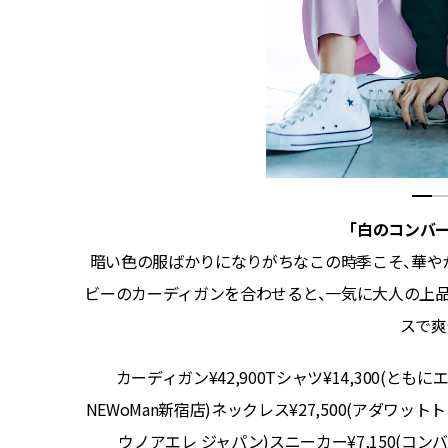
「白のコンバ
ュのサテ
暗い色の服ばかりになりがちなこの時季こそ、華や
白パンプス
ビーのカーディガンを合わせると、一気に大人の上
スで爽
00(ピッ
カーディガン¥42,900Tシャツ¥14,300(ともにエ
0(マニプ
NEWoMan新宿店)ネックレス¥27,500(アダワット
指リング
ウノアエレ ジャパン)スニーカー¥7,150(コンバ