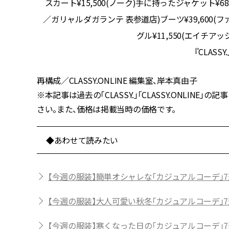
JIMMY
スカート¥15,500(ノーク)手に持ったジャケット¥68,200(テ
／ガリャルダガランテ 表参道店)ブーツ¥39,600
グル¥11,550(エイチ
『CLASS
再構成／CLASSY.ONLINE 編集室、岸本真由子
※本記事は過去の「CLASSY.」「CLASSY.ONLI
さい。また、価格は掲載当時の価格です。
◆あわせて読みたい
【今週の服装】簡単オシャレな「カジュアルコーデ」7
【今週の服装】大人可愛い秋冬「カジュアルコーデ」7
【今週の服装】寒くなった日の「カジュアルコーデ」7