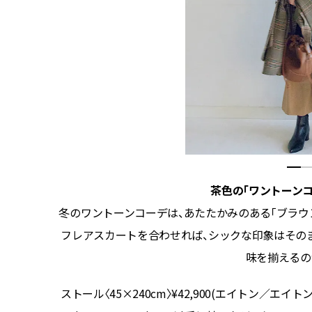
茶色の「ワントーン
れば問題
冬のワントーンコーデは、あたたかみのある「ブラウ
て。
フレアスカートを合わせれば、シックな印象はその
味を揃えるの
ZA SIX
シチズン
ストール〈45×240cm〉¥42,900(エイトン／エイトン