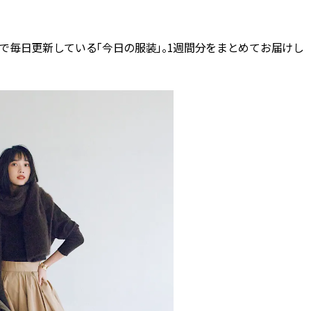
BEAUTY
で毎日更新している「今日の服装」。1週間分をまとめてお届けし
Aug, 8, 2026
Jun,
BEAUTY
WEDDING
【エルメス】初の本格リップケ
【一生ものジュエ
アコレクション誕生！憧れのア
存在感が際立つ！
イテムで唇をもっと美しく |
「トゥギャザー」
CLASSY.[クラッシィ]
目 | CLASSY.[クラ
Aug, 7, 2026
Aug,
BEAUTY
WEDDING
【UV下地】酷暑に頼れる！
【結婚指輪】人気
2,000円台〜3,000円台の名品3選
ング22選｜20〜3
｜30代美容ライターが正直レビ
エピソードも | CLA
ュー | CLASSY.[クラッシィ]
ィ]
Aug, 8, 2026
Feb,
BEAUTY
WEDDING
“盛りすぎない”がトレンド！
結婚式に黒ドレス
【最旬マスカラ4選】さりげない
ばれで失敗しない
ボリュームと絶妙カラー |
ーを解説 | CLASS