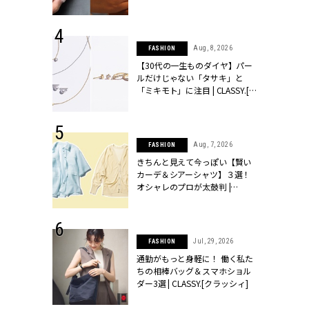
シィ]
 17, 2026
Aug, 8, 2026
FASHION
ラグジュアリ
【30代の一生ものダイヤ】パー
ルな『ブライ
ルだけじゃない「タサキ」と
| CLASSY.
「ミキモト」に注目 | CLASSY.[ク
ラッシィ]
 27, 2026
Aug, 7, 2026
FASHION
届のプレゼン
きちんと見えて今っぽい【賢い
だけの指輪が
カーデ＆シアーシャツ】３選！
通勤パンツをカジュアルに
フェアを開
オシャレのプロが太鼓判 |
クラッシィ]
CLASSY.[クラッシィ]
お堅い印象になりがちなグレーの「ストライプパンツ」は、ビ
ルダウン。白シャツを挟むと、ダークトーンのコーデに奥行き
 18, 2025
Jul, 29, 2026
FASHION
ーバッグを差し色に
ティエ人気リ
通勤がもっと身軽に！ 働く私た
ニティetc.
ちの相棒バッグ＆スマホショル
選ぶ人増えて
ダー3選 | CLASSY.[クラッシィ]
バッグ〈H12.5×W20×D5cm〉¥310,200(ルイ・ヴィトン ク
[クラッシィ]