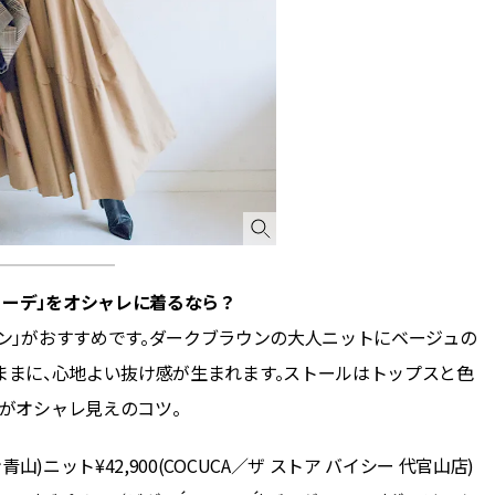
CLASSY.[クラッシィ]
Sep, 25, 2025
Mar,
BEAUTY
WEDDING
マルジェラの“レプリカ”に新作
【10万円台から】
も！注目度急上昇の『フレグラ
ーでよりパーソナ
ンス』５選 | CLASSY.[クラッシ
ダルジュエリー』４選 
ィ]
[クラッシィ]
Aug, 5, 2026
Jul,
BEAUTY
WEDDING
忙しい毎日に「うるおいター
【ブルガリの婚姻
ボ」を。新【SOFINA BASIC＋】
トも】世界に一つ
コーデ」をオシャレに着るなら？
のお手入れでうるおってなめら
作れるブライダル
かな肌を目指す | CLASSY.[クラッ
催！ | CLASSY.[
ン」がおすすめです。ダークブラウンの大人ニットにベージュの
シィ]
ままに、心地よい抜け感が生まれます。ストールはトップスと色
Aug, 8, 2026
Aug,
BEAUTY
WEDDING
がオシャレ見えのコツ。
【シャネル】「ココ マドモアゼ
20万円台〜【カル
ル クラッシュ アプソリュ」の限
ング４選】ラブ、トリ
定カフェが登場！世界観に没入
を『マリッジ』に
青山)ニット¥42,900(COCUCA／ザ ストア バイシー 代官山店)
できる体験型イベントが開催 |
ます！ | CLASSY.
CLASSY.[クラッシィ]