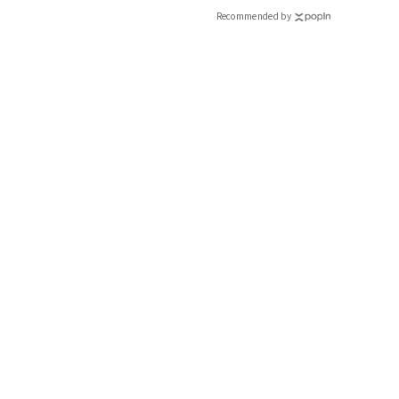
ディ〉ニット¥30,800ストライプパンツ¥30,800〈ともにドゥ
Recommended by
ジュク)バンドカラーシャツ¥31,900(エイトン／エイトン青山
ノアエレ ジャパン)スニーカー¥13,200(
『CLASSY.』2021年