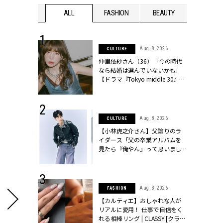
WEDDING
ALL
FASHION
BEAUTY
WEDDIN
 30, 2026
Aug, 8, 2026
CULTURE
リー】1つでも
仲里依紗さん（36）「今の時代
ポメラートの
なら結婚は選んでいないかも」
シリーズに注
【ドラマ『Tokyo middle 30』イ
ッシィ]
ンタビュー】 | CLASSY.[クラッシ
ィ]
 13, 2025
Aug, 8, 2026
CULTURE
ブランドのリ
【小林虎之介さん】父譲りのラ
0代カップルの
イダース「父の卒業アルバムを
SSY.[クラッシ
見たら『俺やん』って思いまし
た（笑）」 | CLASSY.[クラッシ
ィ]
 16, 2026
Aug, 3, 2026
FASHION
はアリ？お呼
【カルティエ】おしゃれな人が
コーデ＆マナ
リアルに愛用！ 仕事で自信をく
Y.[クラッシィ]
れる相棒リング | CLASSY.[クラッ