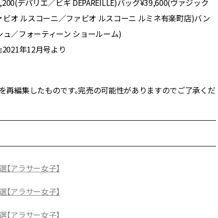
゙パリエ／ビギ DÉPAREILLÉ)バッグ¥39,600(ヴァジック
(ファビオ ルスコーニ／ファビオ ルスコーニ ルミネ有楽町店)バン
アッシュ／フォーティーン ショールーム)
Y.』2021年12月号より
NE」の記事を再編集したものです。完売の可能性がありますのでご了承くだ
選【アラサー女子】
選【アラサー女子】
選【アラサー女子】