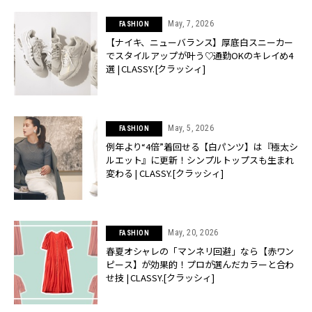
May, 7, 2026
FASHION
【ナイキ、ニューバランス】厚底白スニーカー
でスタイルアップが叶う♡通勤OKのキレイめ4
選 | CLASSY.[クラッシィ]
May, 5, 2026
FASHION
例年より“4倍”着回せる【白パンツ】は『極太シ
ルエット』に更新！シンプルトップスも生まれ
変わる | CLASSY.[クラッシィ]
May, 20, 2026
FASHION
春夏オシャレの「マンネリ回避」なら【赤ワン
ピース】が効果的！プロが選んだカラーと合わ
せ技 | CLASSY.[クラッシィ]