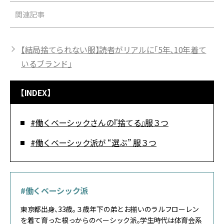
関連記事
【結局捨てられない服】読者がリアルに「5年、10年着て
いるブランド」
【INDEX】
#働くベーシックさんの『捨てる』服３つ
#働くベーシック派が “選ぶ” 服３つ
#働くベーシック派
東京都出身、33歳。３歳年下の弟とお揃いのラルフローレン
を着て育った根っからのベーシック派。学生時代は体育会系