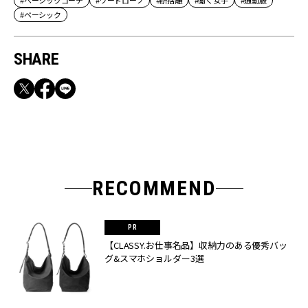
#ベーシックコーデ
#ワードローブ
#断捨離
#働く女子
#通勤服
#ベーシック
SHARE
RECOMMEND
【CLASSY.お仕事名品】収納力のある優秀バッ
グ&スマホショルダー3選