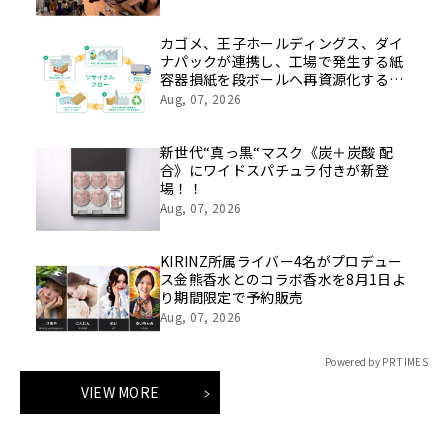
アリング会を8月22日に開催
カゴメ、王子ホールディングス、ダイ
ナパックが連携し、工場で発生する紙
容器損紙を段ボールへ再資源化する実
証を開始
Aug, 07, 2026
新世代“真っ黒“マスク《炭＋炭酸 配
合》にワイドスパチュラ付きが新登
場！！
Aug, 07, 2026
KIRINZ所属ライバー4名がプロデュー
ス金熊香水とのコラボ香水を8月1日よ
り期間限定で予約販売
Aug, 07, 2026
Powered by PR TIMES
VIEW MORE