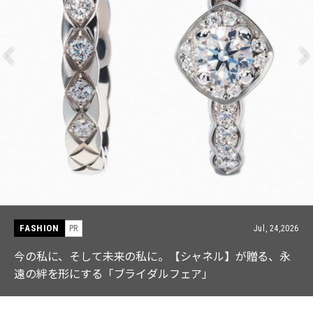
FASHION
PR
Jul, 15,2026
【ICB】人気インフルエンサーと共同制作! 週5で着たく
なる「名品ブラウス」２選