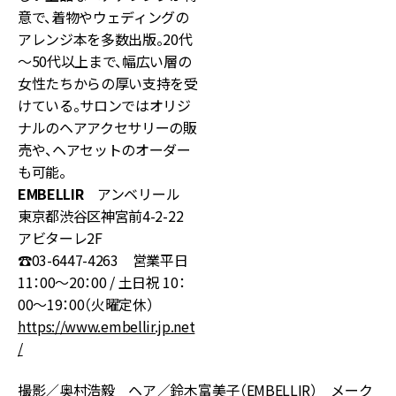
意で、着物やウェディングの
アレンジ本を多数出版。20代
～50代以上まで、幅広い層の
女性たちからの厚い支持を受
けている。サロンではオリジ
ナルのヘアアクセサリーの販
売や、ヘアセットのオーダー
も可能。
EMBELLIR
アンベリール
東京都渋谷区神宮前4-2-22
アビターレ2F
☎03-6447-4263 営業平日
11：00〜20：00 / 土日祝 10：
00〜19：00（火曜定休）
https://www.embellir.jp.net
/
撮影／奥村浩毅 ヘア／鈴木富美子（EMBELLIR） メーク