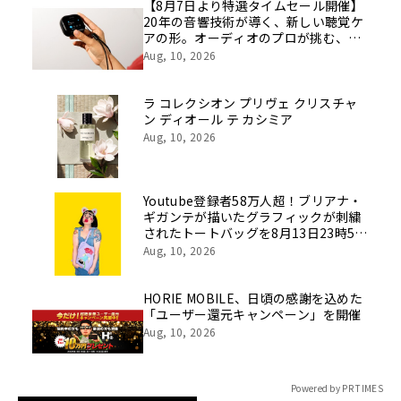
像を公開！
【8月7日より特選タイムセール開催】
20年の音響技術が導く、新しい聴覚ケ
アの形。オーディオのプロが挑む、画
期的なスクリーン操作対応次世代スマ
Aug, 10, 2026
ート集音器「Cearvol」
ラ コレクシオン プリヴェ クリスチャ
ン ディオール テ カシミア
Aug, 10, 2026
Youtube登録者58万人超！ブリアナ・
ギガンテが描いたグラフィックが刺繍
されたトートバッグを8月13日23時59
分まで期間限定で新発売！
Aug, 10, 2026
HORIE MOBILE、日頃の感謝を込めた
「ユーザー還元キャンペーン」を開催
Aug, 10, 2026
Powered by PR TIMES