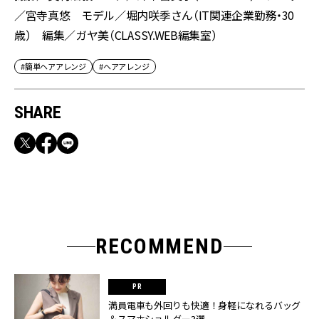
／宮寺真悠 モデル／堀内咲季さん（IT関連企業勤務・30
歳） 編集／ガヤ美（CLASSY.WEB編集室）
#簡単ヘアアレンジ
#ヘアアレンジ
SHARE
RECOMMEND
満員電車も外回りも快適！身軽になれるバッグ
＆スマホショルダー3選