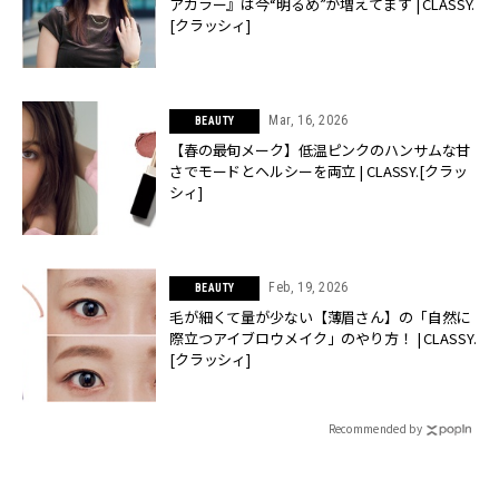
アカラー』は今“明るめ”が増えてます | CLASSY.
[クラッシィ]
Mar, 16, 2026
BEAUTY
【春の最旬メーク】低温ピンクのハンサムな甘
さでモードとヘルシーを両立 | CLASSY.[クラッ
シィ]
Feb, 19, 2026
BEAUTY
毛が細くて量が少ない【薄眉さん】の「自然に
際立つアイブロウメイク」のやり方！ | CLASSY.
[クラッシィ]
Recommended by