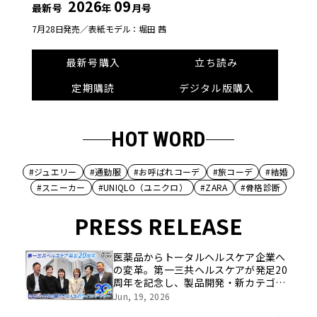
2026
09
最新号
年
月号
7月28日発売／
表紙モデル：堀田 茜
最新号購入
立ち読み
定期購読
デジタル版購入
HOT WORD
#ジュエリー
#通勤服
#お呼ばれコーデ
#旅コーデ
#結婚
#スニーカー
#UNIQLO（ユニクロ）
#ZARA
#骨格診断
PRESS RELEASE
医薬品からトータルヘルスケア企業へ
の変革。第一三共ヘルスケアが発足20
周年を記念し、製品開発・新カテゴリ
挑戦の舞台や旧社統合時のエピソード
Jun, 19, 2026
を社員の想いとともに振り返る特別映