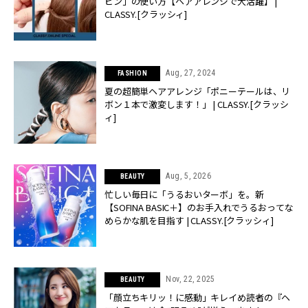
ピン」の使い方【ヘアアレンジで大活躍】 |
CLASSY.[クラッシィ]
Aug, 27, 2024
FASHION
夏の超簡単ヘアアレンジ「ポニーテールは、リ
ボン１本で激変します！」 | CLASSY.[クラッシ
ィ]
Aug, 5, 2026
BEAUTY
忙しい毎日に「うるおいターボ」を。新
【SOFINA BASIC＋】のお手入れでうるおってな
めらかな肌を目指す | CLASSY.[クラッシィ]
Nov, 22, 2025
BEAUTY
「顔立ちキリッ！に感動」キレイめ読者の『ヘ