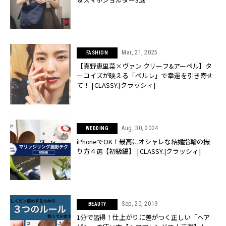
Mar, 21, 2025
FASHION
【真野恵里菜×ヴァン クリーフ&アーペル】タ
ーコイズが映える「ペルレ」で幸運を引き寄せ
て！ | CLASSY.[クラッシィ]
Aug, 30, 2024
WEDDING
iPhoneでOK！最高にオシャレな結婚指輪の撮
り方４選【初級編】 | CLASSY.[クラッシィ]
Sep, 20, 2019
BEAUTY
1分で習得！仕上がりに差がつく正しい「ヘア