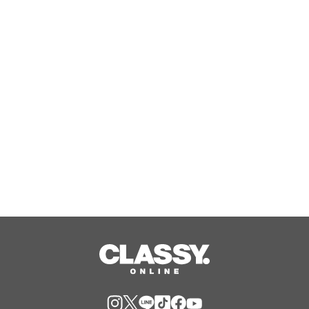
としまさラボ株式会社、老化・代謝疾
患領域の共同研究・事業連携に関する
相談受付を開始
Aug, 09, 2026
『野田クリの野望～ゲーム天下統一へ
の道～』東京ゲームショウ2026へ2年
連続出陣！開発中の番組オリジナルゲ
ームを世界最速体験！失敗したら即
Aug, 09, 2026
「打ち首」！？しんや＆青木マッチョ
参加のイベントも開催！