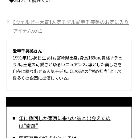
◆あわせて読みたい
【ウェルビー大賞】人気モデル愛甲千笑美のお気に入り
アイテムvol.1
愛甲千笑美さん
1991年11月6日生まれ。宮崎県出身。身長169㎝、骨格ナチュ
ラル。王道の可愛さとゆるいニュアンス、凛とした美しさを
自在に繰り出せる人気モデル。CLASSY.の“甘め担当”として
数多くの企画に出演している。
年に数回しか東京に来ない彼と出会えたの
は“奇跡”