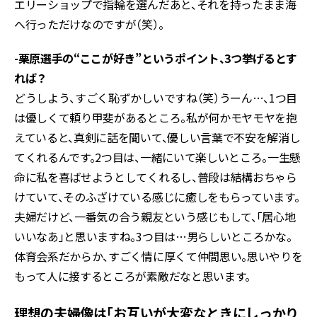
エリーショップで指輪を選んだあと、それを持ったまま海
へ行っただけなのですが（笑）。
-栗原選手の“ここが好き”というポイント、3つ挙げるとす
れば？
どうしよう、すごく恥ずかしいですね（笑）うーん…、1つ目
は優しくて頼り甲斐があるところ。私が何かモヤモヤを抱
えていると、真剣に話を聞いて、優しい言葉で不安を解消し
てくれるんです。2つ目は、一緒にいて楽しいところ。一生懸
命に私を喜ばせようとしてくれるし、普段は結構おちゃら
けていて、そのふざけている感じに癒しをもらっています。
夫婦だけど、一番気の合う親友という感じもして、「居心地
いいなあ」と思いますね。3つ目は…男らしいところかな。
体育会系だからか、すごく情に厚くて仲間思い。思いやりを
もって人に接するところが素敵だなと思います。
理想の夫婦像は「お互いが大変なときにしっかり