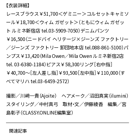
【衣装詳細】
レースブラウス￥51,700＜ゲミニー＞コルセットキャミソ
ール￥18,700＜ウィム ガゼット＞（ともにウィム ガゼッ
ト ルミネ新宿店 tel.03-5909-7050）デニムパンツ
￥16,500（ニードバイ ヘリテージ×ジーンズ ファクトリー
／ジーンズ ファクトリー 卸団地本店 tel.088-861-5100）パ
ンプス￥13,420（Mila Owen／Mila Owen ルミネ新宿2店
tel. 03-6380-1184）ピアス￥58,300リング［右中指］
￥40,700～［左人差し指］￥93,500［左中指］￥110,000（す
べてマリハ tel.03-6459-2572）
撮影／川﨑一貴（Ajoite） ヘアメーク／沼田真実（ilumini）
スタイリング／中村真弓 取材・文／伊藤綾香 編集／宮
島彰子（CLASSY.ONLINE編集室）
関連記事