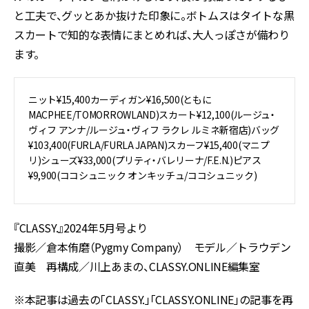
と工夫で、グッとあか抜けた印象に。ボトムスはタイトな黒
スカートで知的な表情にまとめれば、大人っぽさが備わり
ます。
ニット¥15,400カーディガン¥16,500(ともに
MACPHEE/TOMORROWLAND)スカート¥12,100(ルージュ・
ヴィフ アンナ/ルージュ・ヴィフ ラクレ ルミネ新宿店)バッグ
¥103,400(FURLA/FURLA JAPAN)スカーフ¥15,400(マニプ
リ)シューズ¥33,000(プリティ・バレリーナ/F.E.N.)ピアス
¥9,900(ココシュニック オンキッチュ/ココシュニック)
『CLASSY.』2024年5月号より
撮影／倉本侑磨（Pygmy Company） モデル／トラウデン
直美 再構成／川上あまの、CLASSY.ONLINE編集室
※本記事は過去の「CLASSY.」「CLASSY.ONLINE」の記事を再