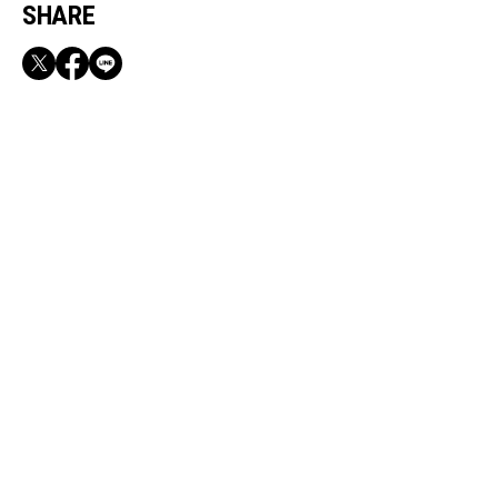
SHARE
RECOMMEND
【CLASSY.お仕事名品】収納力のある優秀バッ
グ&スマホショルダー3選
Aug, 1, 2024
FASHION
大人が２回目にデートする時にふさわしい格好