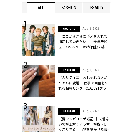
WEDDING
ALL
FASHION
BEAUTY
WEDDIN
 16, 2026
Aug, 6, 2026
CULTURE
はアリ？お呼
「ここからさらにギアを入れて
コーデ＆マナ
加速していきたい！」今年デビ
Y.[クラッシィ]
ューのSTARGLOWが目指す場所
とは？【3rdシングル『Drivin' My
Life』発売】 | CLASSY.[クラッシ
ィ]
 13, 2025
Aug, 3, 2026
FASHION
ブランドのリ
【カルティエ】おしゃれな人が
0代カップルの
リアルに愛用！ 仕事で自信をく
SSY.[クラッシ
れる相棒リング | CLASSY.[クラッ
シィ]
 30, 2026
Aug, 2, 2026
FASHION
リー】1つでも
【夏ワンピコーデ7選】甘く着な
ポメラートの
いのが正解！アラサーが脱・ほ
シリーズに注
っこりする「小物を聞かせた着