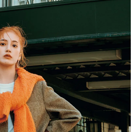
ュー | CLASSY.[クラッシィ]
目 | CLASSY.[クラ
Aug, 7, 2026
Mar,
BEAUTY
WEDDING
冷房・紫外線etc...「夏の隠れ乾
【トレンドの巻き
燥」を防ぐ【ベタつかない名品
式ゲスト服の鉄板
クリーム】3選＜30代のベストコ
ンピ”は『スカー
スメ＞ | CLASSY.[クラッシィ]
正解！ | CLASSY.
Nov, 17, 2025
Aug,
BEAUTY
WEDDING
【落ちない名品リップ10選】塗
20万円台〜【カル
り直しできない・皮むけしやす
ング４選】ラブ、トリ
いetc.悩みをクリア | CLASSY.[ク
を『マリッジ』に
ラッシィ]
ます！ | CLASSY.
Aug, 5, 2026
Sep,
BEAUTY
WEDDING
夏の深刻なくすみ・色ムラにア
“キャトル”で人気
プローチ！【透明感を底上げ】
ュロン】の『ブラ
神コスメ３選 | CLASSY.[クラッシ
グ』は普段使いもし
ィ]
CLASSY.[クラッシ