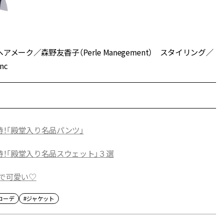
メーク／森野友香子（Perle Manegement） スタイリング／
nc
！「殿堂入り名品パンツ」
！「殿堂入り名品スウェット」３選
ルで可愛い♡
コーデ
#ジャケット