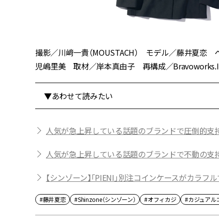
撮影／川﨑一貴（MOUSTACH） モデル／藤井夏恋 ヘア
児嶋里美 取材／岸本真由子 再構成／Bravoworks.I
▼あわせて読みたい
人気が急上昇している話題のブランドで圧倒的支持
人気が急上昇している話題のブランドで不動の支持
【シンゾーン】「PIENI」別注コインケースがカラフ
#藤井夏恋
#Shinzone（シンゾーン）
#オフィカジ
#カジュアル