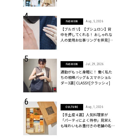
ッシィ]
こなし」 | CLASSY.[クラッシィ]
 24, 2026
Aug, 5, 2026
FASHION
方３選】結婚
【ブルガリ】【ブシュロン】背
“シンプル黒ワ
中を押してくれる！ おしゃれな
フ』で盛るのが
人の愛用お仕事リングを拝見 |
[クラッシィ]
CLASSY.[クラッシィ]
 18, 2025
Jul, 29, 2026
FASHION
ティエ人気リ
通勤がもっと身軽に！ 働く私た
ニティetc.
ちの相棒バッグ＆スマホショル
選ぶ人増えて
ダー3選 | CLASSY.[クラッシィ]
[クラッシィ]
 4, 2025
Aug, 1, 2026
CULTURE
急上昇【ブシ
【手土産４選】人気料理家が
イダルリン
「パーティによく持参」見栄え
やすい！ |
も味わいもお墨付きの老舗の名
ィ]
物とは？ | CLASSY.[クラッシィ]