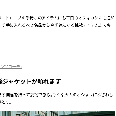
BEAUTY
はワードローブの手持ちのアイテムにも平日のオフィカジにも違和
まず手に入れるべき名品から今季気になる挑戦アイテムまでキ
Aug, 6, 2026
Feb,
BEAUTY
WEDDING
【ヘアアクセ6選】手抜きに見え
結婚式に黒ドレス
ない！アラサーのまとめ髪が垢
ばれで失敗しない
抜ける「即戦力アクセ」たち |
ーを解説 | CLASS
CLASSY.[クラッシィ]
Aug, 5, 2026
Aug,
BEAUTY
WEDDING
ンツコーデ」
忙しい毎日に「うるおいター
【結婚指輪】人気
ボ」を。新【SOFINA BASIC＋】
ング22選｜20〜3
のお手入れでうるおってなめら
エピソードも | CLA
派ジャケットが頼れます
かな肌を目指す | CLASSY.[クラッ
ィ]
シィ]
せず自信を持って挑戦できる。そんな大人のオシャレにふさわし
Aug, 7, 2026
Jun,
BEAUTY
WEDDING
とつ。
【UV下地】酷暑に頼れる！
【一生ものジュエ
2,000円台〜3,000円台の名品3選
存在感が際立つ！
｜30代美容ライターが正直レビ
「トゥギャザー」