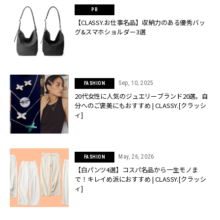
【CLASSY.お仕事名品】収納力のある優秀バッ
グ&スマホショルダー3選
Sep, 10, 2025
FASHION
20代女性に人気のジュエリーブランド20選。自
分へのご褒美にもおすすめ | CLASSY.[クラッシ
ィ]
May, 26, 2026
FASHION
【白パンツ4選】コスパ名品から一生モノま
で！キレイめ派におすすめ | CLASSY.[クラッシ
ィ]