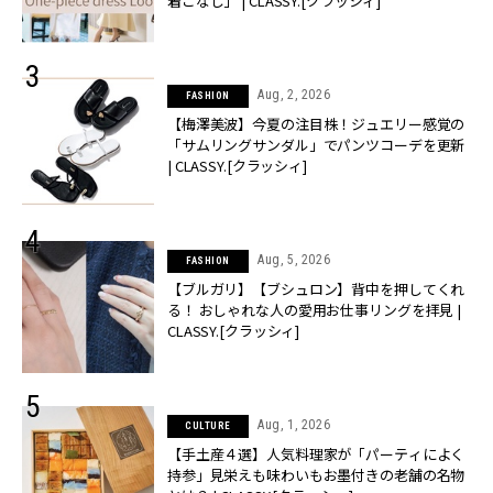
着こなし」 | CLASSY.[クラッシィ]
Aug, 2, 2026
FASHION
【梅澤美波】今夏の注目株！ジュエリー感覚の
「サムリングサンダル」でパンツコーデを更新
| CLASSY.[クラッシィ]
Aug, 5, 2026
FASHION
【ブルガリ】【ブシュロン】背中を押してくれ
る！ おしゃれな人の愛用お仕事リングを拝見 |
CLASSY.[クラッシィ]
Aug, 1, 2026
CULTURE
【手土産４選】人気料理家が「パーティによく
持参」見栄えも味わいもお墨付きの老舗の名物