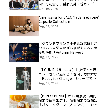
周年を記念し、製品開発・新カテゴリ
挑戦の舞台や旧社統合時のエピソード
Jun, 19, 2026
を社員の想いとともに振り返る特別映
像を公開！
Americana for SALON adam et rope’
Capsule Collection
Aug, 07, 2026
【グランドプリンスホテル新高輪】さ
つまいも×栗×かぼちゃが彩る秋の恵
みを堪能「Autumn Harvest
Afternoon Tea」開催
Aug, 07, 2026
【LOUNIE（ルーニィ）】女優・水沢
エレナさんが魅せる！着回し力抜群な
「Ready for Change」シリーズでつ
くる「10daysスタイルを8/7(金)より
Aug, 07, 2026
WEBにて公開
【Butter Butler】がJR東京駅に期間
限定で催事出店中。催事限定の新商品
『バタークグロフ（オレンジ）』をご