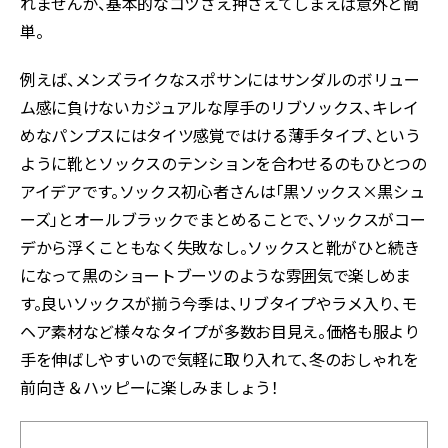
れませんが、基本的なコツさえ押さえてしまえば意外と簡
単。
例えば、メンズライクなスポサンにはサンダルのボリュー
ム感に負けないカジュアルな厚手のリブソックス、キレイ
めなパンプスにはタイツ感覚ではける薄手タイプ、という
ように靴とソックスのテンションを合わせるのもひとつの
アイデアです。ソックス初心者さんは「黒ソックス×黒シュ
ーズ」とオールブラックでまとめることで、ソックスがコー
デから浮くこともなく失敗なし。ソックスと靴がひと続き
になって黒のショートブーツのような雰囲気で楽しめま
す。良いソックスが揃う今季は、リブタイプやラメ入り、モ
ヘア素材など様々なタイプが多数お目見え。価格も服より
手を伸ばしやすいので気軽に取り入れて、冬のおしゃれを
前向き＆ハッピーに楽しみましょう！