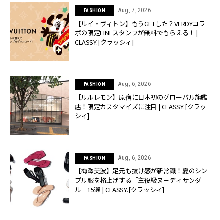
Aug, 7, 2026
FASHION
【ルイ・ヴィトン】もうGETした？VERDYコラ
ボの限定LINEスタンプが無料でもらえる！ |
CLASSY.[クラッシィ]
Aug, 6, 2026
FASHION
【ルルレモン】原宿に日本初のグローバル旗艦
店！限定カスタマイズに注目 | CLASSY.[クラッ
シィ]
Aug, 6, 2026
FASHION
【梅澤美波】足元も抜け感が新常識！夏のシン
プル服を格上げする「主役級ヌーディサンダ
ル」15選 | CLASSY.[クラッシィ]