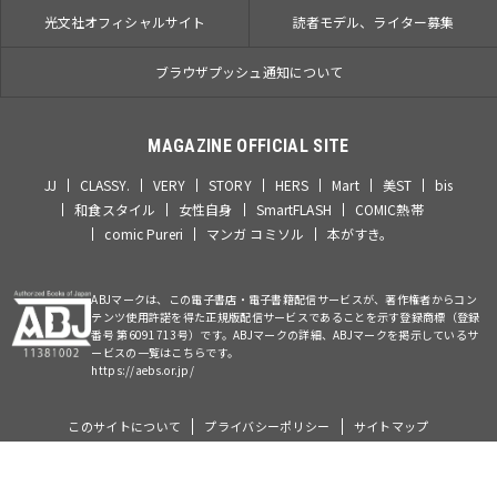
光文社オフィシャルサイト
読者モデル、ライター募集
ブラウザプッシュ通知について
MAGAZINE OFFICIAL SITE
JJ
CLASSY.
VERY
STORY
HERS
Mart
美ST
bis
和食スタイル
女性自身
SmartFLASH
COMIC熱帯
comic Pureri
マンガ コミソル
本がすき。
ABJマークは、この電子書店・電子書籍配信サービスが、著作権者からコン
テンツ使用許諾を得た正規版配信サービスであることを示す登録商標（登録
番号 第6091713号）です。ABJマークの詳細、ABJマークを掲示しているサ
ービスの一覧はこちらです。
https://aebs.or.jp/
このサイトについて
プライバシーポリシー
サイトマップ
©Kobunsha Co., Ltd. All Rights Reserved.