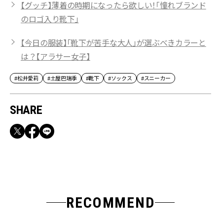
【グッチ】薄着の時期になったら欲しい！「憧れブランド
のロゴ入り靴下」
【今日の服装】「靴下が苦手な大人」が選ぶべきカラーと
は？【アラサー女子】
#松井愛莉
#土屋巴瑞季
#靴下
#ソックス
#スニーカー
SHARE
RECOMMEND