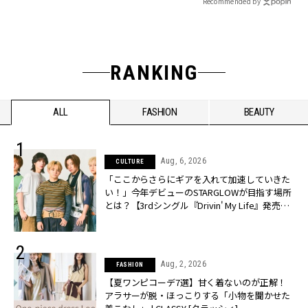
Recommended by
RANKING
ALL
FASHION
BEAUTY
Aug, 6, 2026
CULTURE
「ここからさらにギアを入れて加速していきた
い！」今年デビューのSTARGLOWが目指す場所
とは？【3rdシングル『Drivin' My Life』発売】 |
CLASSY.[クラッシィ]
Aug, 2, 2026
FASHION
【夏ワンピコーデ7選】甘く着ないのが正解！
アラサーが脱・ほっこりする「小物を聞かせた