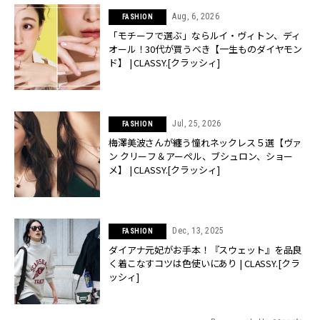
Aug, 6, 2026
FASHION
「モチーフで選ぶ」ならルイ・ヴィトン、ディ
オール！30代が買うべき【一生ものダイヤモン
ド】 | CLASSY.[クラッシィ]
Jul, 25, 2026
FASHION
梅澤美波さんが纏う憧れネックレス５選【ヴァ
ン クリーフ＆アーペル、ブシュロン、ショー
メ】 | CLASSY.[クラッシィ]
Dec, 13, 2025
FASHION
ダイアナ元妃がお手本！『スウェット』を品良
く着こなすコツは色使いにあり | CLASSY.[クラ
ッシィ]