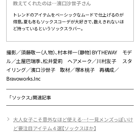
教えてくれたのは…濱口沙世子さん
トレンドのアイテムをベーシックなムードで仕上げるのが
得意。夏も冬もソックスコーデが大好きで、数えきれないほ
ど持っているというソックスラバー。
撮影／須藤敬一（人物）、村本祥一（静物）BYTHEWAY モデ
ル／土屋巴瑞季、松井愛莉 ヘアメーク／川村友子 スタ
イリング／濱口沙世子 取材／塚本桃子 再構成／
Bravoworks.Inc
「ソックス」関連記事
大人女子こそ意外なほど使える…！一見メンズっぽいけ
ど要注目アイテム４選【ソックスほか】