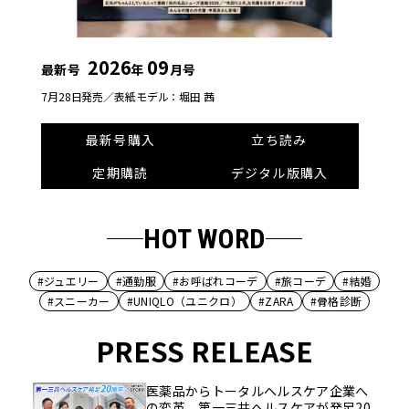
2026
09
最新号
年
月号
7月28日発売／
表紙モデル：堀田 茜
最新号購入
立ち読み
定期購読
デジタル版購入
HOT WORD
#ジュエリー
#通勤服
#お呼ばれコーデ
#旅コーデ
#結婚
#スニーカー
#UNIQLO（ユニクロ）
#ZARA
#骨格診断
PRESS RELEASE
医薬品からトータルヘルスケア企業へ
の変革。第一三共ヘルスケアが発足20