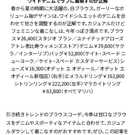
ワイドデニムでラフに着崩すのが正解
ー
春から夏の時期に大活躍の、白ブラウス。ガーリーなボ
ス
リューム袖デザインは、ワイドシルエットのデニムを合
フ
わせて甘さを調整するのが正解です。カジュアルだけど
っ
フェミニンな着こなしは、今年っぽさ満点です。ブラウ
プ
ス￥26,400（スタジオ ブラン／ユナイテッドアローズ
本
アトレ恵比寿ウィメンズストア）デニム￥39,600（サク
)
ラ／インターリブ）バッグ￥52,800（ケイト・スペード ニ
ル
ューヨーク／ケイト・スペード カスタマーサービス）シ
ューズ￥16,500（オデット エ オディール／オデット エ
オディール新宿店）〈右手〉エメラルドリング￥162,800
シトリンリング￥222,200〈左手〉マラカイトリング
￥63,800（すべてマリハ）
引き続きトレンドのブラウスコーデ。今季は甘口なブラウ
スをデニムやスポーティなアイテムと合わせて、カジュア
ルダウンして着こなすのがおすすめです。ぜひ、この記事を