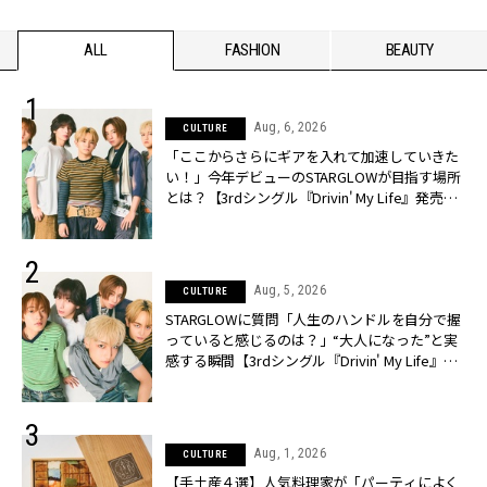
ALL
FASHION
BEAUTY
Aug, 6, 2026
CULTURE
「ここからさらにギアを入れて加速していきた
い！」今年デビューのSTARGLOWが目指す場所
とは？【3rdシングル『Drivin' My Life』発売】 |
CLASSY.[クラッシィ]
Aug, 5, 2026
CULTURE
STARGLOWに質問「人生のハンドルを自分で握
っていると感じるのは？」“大️人になった”と実
感する瞬間【3rdシングル『Drivin' My Life』発
売】 | CLASSY.[クラッシィ]
Aug, 1, 2026
CULTURE
【手土産４選】人気料理家が「パーティによく