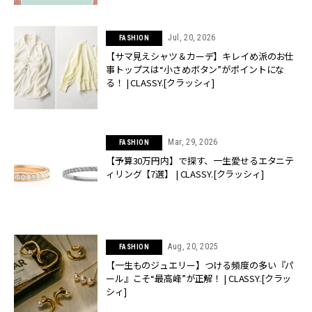
Jul, 20, 2026
FASHION
【サマ見えシャツ＆カーデ】キレイめ派のお仕
事トップスは“小さめボタン”がポイントにな
る！ | CLASSY.[クラッシィ]
Mar, 29, 2026
FASHION
【予算30万円内】で探す、一生愛せるエタニテ
ィリング【7選】 | CLASSY.[クラッシィ]
Aug, 20, 2025
FASHION
【一生ものジュエリー】つける頻度の多い『パ
ール』こそ“最高峰”が正解！ | CLASSY.[クラッ
シィ]