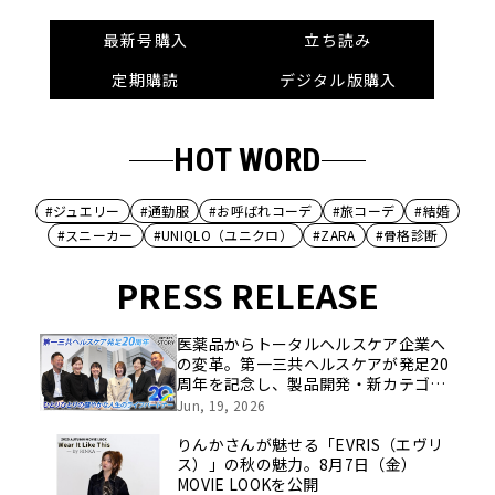
最新号購入
立ち読み
定期購読
デジタル版購入
HOT WORD
#ジュエリー
#通勤服
#お呼ばれコーデ
#旅コーデ
#結婚
#スニーカー
#UNIQLO（ユニクロ）
#ZARA
#骨格診断
PRESS RELEASE
医薬品からトータルヘルスケア企業へ
の変革。第一三共ヘルスケアが発足20
周年を記念し、製品開発・新カテゴリ
挑戦の舞台や旧社統合時のエピソード
Jun, 19, 2026
を社員の想いとともに振り返る特別映
像を公開！
りんかさんが魅せる「EVRIS（エヴリ
ス）」の秋の魅力。8月7日（金）
MOVIE LOOKを公開