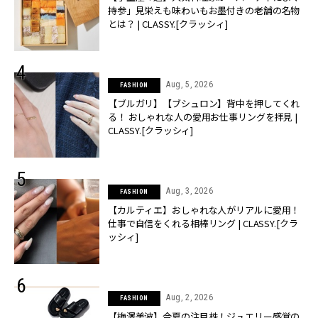
持参」見栄えも味わいもお墨付きの老舗の名物
とは？ | CLASSY.[クラッシィ]
Aug, 5, 2026
FASHION
【ブルガリ】【ブシュロン】背中を押してくれ
る！ おしゃれな人の愛用お仕事リングを拝見 |
CLASSY.[クラッシィ]
Aug, 3, 2026
FASHION
【カルティエ】おしゃれな人がリアルに愛用！
仕事で自信をくれる相棒リング | CLASSY.[クラ
ッシィ]
Aug, 2, 2026
FASHION
【梅澤美波】今夏の注目株！ジュエリー感覚の