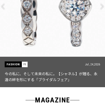
FASHION
PR
Jul, 15,2026
【ICB】人気インフルエンサーと共同制作! 週5で着たく
なる「名品ブラウス」２選
MAGAZINE