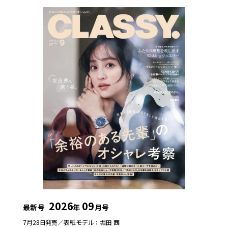
2026
09
最新号
年
月号
7月28日発売／
表紙モデル：堀田 茜