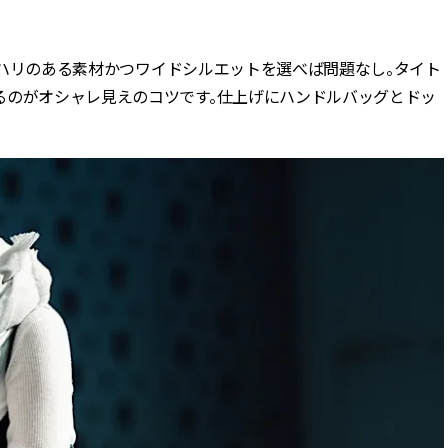
BEAUTY
は、ハリのある素材かつワイドシルエットを選べば問題なし。タイト
るのがオシャレ見えのコツです。仕上げにハンドルバッグとドッ
Aug, 7, 2026
Aug,
BEAUTY
WEDDING
【UV下地】酷暑に頼れる！
【結婚指輪】人気
2,000円台〜3,000円台の名品3選
ング22選｜20〜3
｜30代美容ライターが正直レビ
エピソードも | CLA
ュー | CLASSY.[クラッシィ]
ィ]
Aug, 6, 2026
Jun,
BEAUTY
WEDDING
【ヘアアクセ6選】手抜きに見え
【一生ものジュエ
ない！アラサーのまとめ髪が垢
存在感が際立つ！
抜ける「即戦力アクセ」たち |
「トゥギャザー」
CLASSY.[クラッシィ]
目 | CLASSY.[クラ
Sep, 25, 2025
Feb,
BEAUTY
WEDDING
マルジェラの“レプリカ”に新作
結婚式に黒ドレス
も！注目度急上昇の『フレグラ
ばれで失敗しない
ンス』５選 | CLASSY.[クラッシ
ーを解説 | CLASS