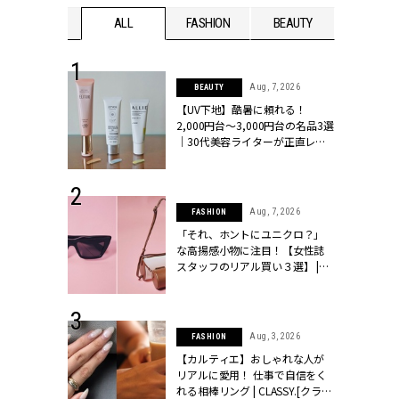
WEDDING
ALL
FASHION
BEAUTY
WEDDIN
 13, 2025
Aug, 7, 2026
BEAUTY
ブランドのリ
【UV下地】酷暑に頼れる！
0代カップルの
2,000円台〜3,000円台の名品3選
SSY.[クラッシ
｜30代美容ライターが正直レビ
ュー | CLASSY.[クラッシィ]
 30, 2026
Aug, 7, 2026
FASHION
リー】1つでも
「それ、ホントにユニクロ？」
ポメラートの
な高揚感小物に注目！【女性誌
シリーズに注
スタッフのリアル買い３選】 |
ッシィ]
CLASSY.[クラッシィ]
 16, 2026
Aug, 3, 2026
FASHION
はアリ？お呼
【カルティエ】おしゃれな人が
コーデ＆マナ
リアルに愛用！ 仕事で自信をく
Y.[クラッシィ]
れる相棒リング | CLASSY.[クラッ