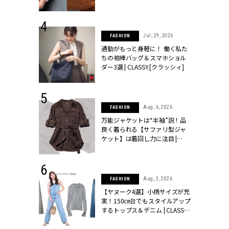
シィ]
 24, 2026
Jul, 29, 2026
FASHION
方３選】結婚
通勤がもっと身軽に！ 働く私た
“シンプル黒ワ
ちの相棒バッグ＆スマホショル
フ』で盛るのが
ダー3選 | CLASSY.[クラッシィ]
[クラッシィ]
 9, 2025
Aug, 6, 2026
FASHION
】ドレスに馴
万能ジャケットは“半袖”説！品
的な「サブバ
良く着られる【サファリ型ジャ
テプリマ、フェ
ケット】は着回し力に注目 |
SY.[クラッシ
CLASSY.[クラッシィ]
 14, 2026
Aug, 3, 2026
FASHION
ポーズで贈ら
【ヤヌーク4選】小柄サイズが充
じゃなくてネ
実！150㎝台でもスタイルアップ
LASSY.世代
するトップス＆デニム | CLASSY.
語 #15】 |
[クラッシィ]
ィ]