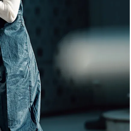
ィ]
Aug, 8, 2026
Mar,
BEAUTY
WEDDING
【シャネル】「ココ マドモアゼ
【トレンドの巻き
ル クラッシュ アプソリュ」の限
式ゲスト服の鉄板
定カフェが登場！世界観に没入
ンピ”は『スカー
できる体験型イベントが開催 |
正解！ | CLASSY.
CLASSY.[クラッシィ]
Aug, 5, 2026
Dec,
BEAUTY
WEDDING
忙しい毎日に「うるおいター
【結婚式お呼ばれ
ボ」を。新【SOFINA BASIC＋】
染む！上品で実用
のお手入れでうるおってなめら
ッグ」6選【アン
かな肌を目指す | CLASSY.[クラッ
イラー他】 | CLAS
シィ]
ィ]
Aug, 7, 2026
Apr,
BEAUTY
WEDDING
冷房・紫外線etc...「夏の隠れ乾
【ブルガリ】プロ
燥」を防ぐ【ベタつかない名品
れたのは、リング
クリーム】3選＜30代のベストコ
ックレスだった！【C
スメ＞ | CLASSY.[クラッシィ]
のブライダルリング物
CLASSY.[クラッシ