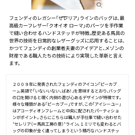
る
フェンディのレガシー「セレリア」ラインのバッグは、最
高級カーフレザー「クオイオ ローマ」のパーツを手作業
で縫い合わせるハンドステッチが特徴。歴史ある馬具の
世界の技術を日常的なレザーグッズに応用することは、
かつてフェンディの創業者夫妻のアイデアと、メゾンの
財産である職人たちの技術により実現した革新と言え
ます。
２００９年に発表されたフェンディのアイコン「ピーカブ
ー」。英語で「いないいない、ばあ！」を意味するとおり、バッグ
の口を開けると覗く内側の遊び心あるデザインが特徴です。
様々な種類がある「ピーカブー」ですが、この「アイシーユー」
はアコーディオンフレームと中央に配されたパーティショ
ンがポイント。さらにこちらは職人が手仕事で縫い合わせた
〝セレリア（＝馬具工房の意）〞ライン。１ミリでも変わるとバ
ッグの印象が全く違ってしまうという精巧なハンドステッ