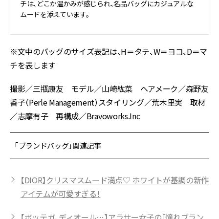
チは、どこか温かみが感じられ、名品バッグにカジュアルな
ムードを添えています。
※文中のバッグのサイズ表記は、H＝タテ、W＝ヨコ、D＝マ
チを表します
撮影／三瓶康友 モデル／山崎紘菜 ヘアメーク／森野友
香子（Perle Management）スタイリング／荒木里実 取材
／志摩有子 再構成／Bravoworks.Inc
「ブランドバッグ」関連記事
【DIOR】クリスマスムード満点♡ ホワイトが基調の新作
アイテムが可愛すぎる！
【ボッテガ、ディオール…】アラサー女子の「憧れブラン