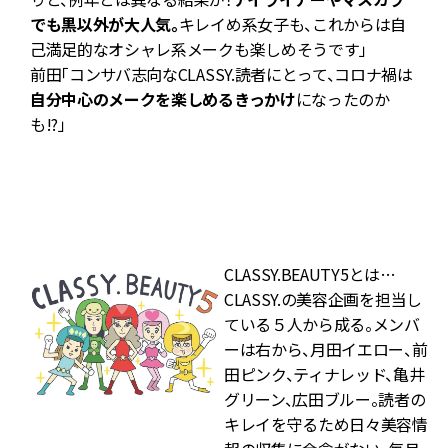
でも黒以外が大人気。
キレイめ系女子も、これからは自
己満足的なオシャレ系メークも楽しめそうです」
前田「コンサバ志向なCLASSY.読者にとって、コロナ禍は
る
自分中心のメークを楽しめるきっかけ
になったのか
い
も!?」
も
CLASSY.BEAUTY5とは…
CLASSY.の美容企画を担当し
ている５人から成る。メンバ
ーは右から、月田イエロー、前
田ピンク、ティナレッド、亀井
グリーン、広田ブルー。読者の
キレイを守るため日々美容情