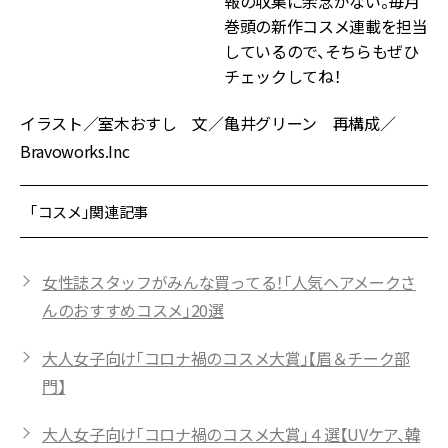
報の収集に余念がない。毎月
巻頭の新作コスメ連載を担当
しているので、そちらもぜひ
チェックしてね！
イラスト／室木おすし 文／亀井グリーン 再構成／
Bravoworks.Inc
「コスメ」関連記事
女性誌スタッフがみんな買ってる！「人気ヘアメークさ
んのおすすめコスメ」20選
大人女子向け「コロナ禍のコスメ大賞」【眉＆チーク部
門】
大人女子向け「コロナ禍のコスメ大賞」４選【UVケア、韓