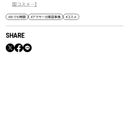
国コスメ…】
#おうち時間
#アラサーの美容事情
#コスメ
SHARE
RECOMMEND
満員電車も外回りも快適！身軽になれるバッグ
＆スマホショルダー3選