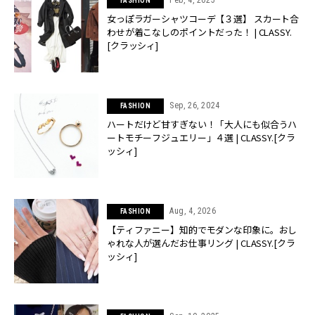
FASHION
女っぽラガーシャツコーデ【３選】 スカート合
わせが着こなしのポイントだった！ | CLASSY.
[クラッシィ]
Sep, 26, 2024
FASHION
ハートだけど甘すぎない！「大人にも似合うハ
ートモチーフジュエリー」４選 | CLASSY.[クラ
ッシィ]
Aug, 4, 2026
FASHION
【ティファニー】知的でモダンな印象に。おし
ゃれな人が選んだお仕事リング | CLASSY.[クラ
ッシィ]