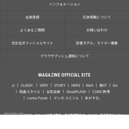
インフォメーション
会員登録
広告掲載について
よくあるご質問
お問い合わせ
光文社オフィシャルサイト
読者モデル、ライター募集
ブラウザプッシュ通知について
MAGAZINE OFFICIAL SITE
JJ
CLASSY.
VERY
STORY
HERS
Mart
美ST
bis
和食スタイル
女性自身
SmartFLASH
COMIC熱帯
comic Pureri
マンガ コミソル
本がすき。
ABJマークは、この電子書店・電子書籍配信サービスが、著作権者からコン
テンツ使用許諾を得た正規版配信サービスであることを示す登録商標（登録
番号 第6091713号）です。ABJマークの詳細、ABJマークを掲示しているサ
ービスの一覧はこちらです。