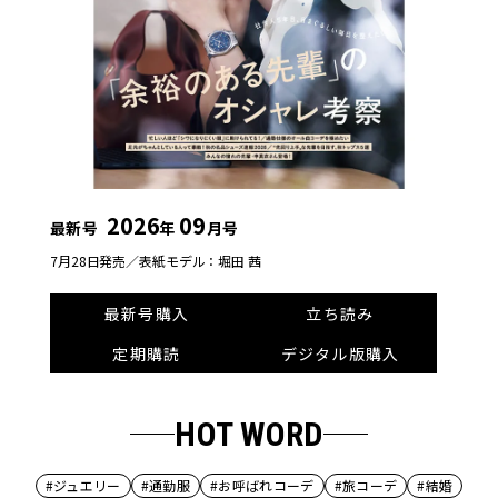
2026
09
最新号
年
月号
7月28日発売／
表紙モデル：堀田 茜
最新号購入
立ち読み
定期購読
デジタル版購入
HOT WORD
#ジュエリー
#通勤服
#お呼ばれコーデ
#旅コーデ
#結婚