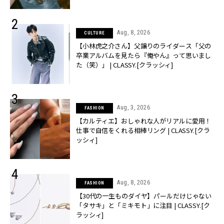
Aug, 8, 2026
CULTURE
【小林虎之介さん】父譲りのライダース「父の
卒業アルバムを見たら『俺やん』って思いまし
た（笑）」 | CLASSY.[クラッシィ]
Aug, 3, 2026
FASHION
【カルティエ】おしゃれな人がリアルに愛用！
仕事で自信をくれる相棒リング | CLASSY.[クラ
ッシィ]
Aug, 8, 2026
FASHION
【30代の一生ものダイヤ】パールだけじゃない
「タサキ」と「ミキモト」に注目 | CLASSY.[ク
ラッシィ]