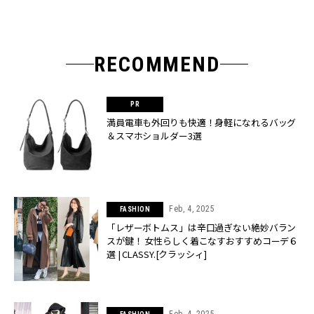
RECOMMEND
満員電車も外回りも快適！身軽になれるバッグ
＆スマホショルダー3選
Feb, 4, 2025
FASHION
「レザーボトムス」は辛口過ぎない絶妙バラン
スが鍵！ 女性らしく着こなすおすすめコーデ６
選 | CLASSY.[クラッシィ]
Feb, 4, 2025