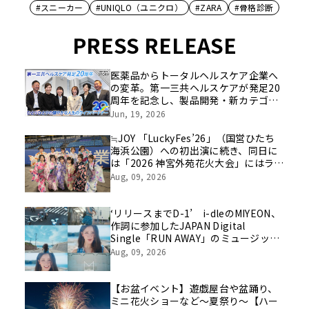
#スニーカー
#UNIQLO（ユニクロ）
#ZARA
#骨格診断
PRESS RELEASE
医薬品からトータルヘルスケア企業へ
の変革。第一三共ヘルスケアが発足20
周年を記念し、製品開発・新カテゴリ
挑戦の舞台や旧社統合時のエピソード
Jun, 19, 2026
を社員の想いとともに振り返る特別映
像を公開！
≒JOY 「LuckyFes’26」（国営ひたち
海浜公園）への初出演に続き、同日に
は「2026 神宮外苑花火大会」にはライ
ブ出演！浴衣に着替えたメンバーの写
Aug, 09, 2026
真もSNS上で話題に！！
‘リリースまでD-1’ i-dleのMIYEON、
作詞に参加したJAPAN Digital
Single「RUN AWAY」のミュージック
ビデオティザーを初公開
Aug, 09, 2026
【お盆イベント】遊戯屋台や盆踊り、
ミニ花火ショーなど～夏祭り～【ハー