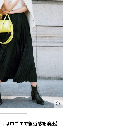
できる体験型イベントが開催 |
ィ]
CLASSY.[クラッシィ]
Aug, 6, 2026
Mar,
BEAUTY
WEDDING
【ヘアアクセ6選】手抜きに見え
【トレンドの巻き
ない！アラサーのまとめ髪が垢
式ゲスト服の鉄板
抜ける「即戦力アクセ」たち |
ンピ”は『スカー
CLASSY.[クラッシィ]
正解！ | CLASSY.
Aug, 5, 2026
Dec,
BEAUTY
WEDDING
忙しい毎日に「うるおいター
【結婚式お呼ばれ
ボ」を。新【SOFINA BASIC＋】
染む！上品で実用
のお手入れでうるおってなめら
ッグ」6選【アン
かな肌を目指す | CLASSY.[クラッ
イラー他】 | CLAS
シィ]
ィ]
Aug, 8, 2026
Aug,
BEAUTY
WEDDING
“盛りすぎない”がトレンド！
20万円台〜【カル
【最旬マスカラ4選】さりげない
ング４選】ラブ、トリ
ボリュームと絶妙カラー |
を『マリッジ』に
わせはロゴＴで親近感を演出】
CLASSY.[クラッシィ]
ます！ | CLASSY.