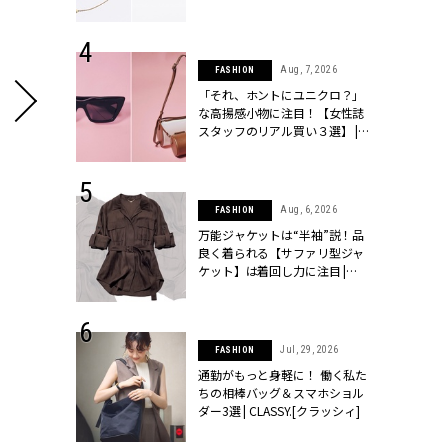
ラッシィ]
 24, 2026
Aug, 7, 2026
FASHION
方３選】結婚
「それ、ホントにユニクロ？」
“シンプル黒ワ
な高揚感小物に注目！【女性誌
フ』で盛るのが
スタッフのリアル買い３選】 |
[クラッシィ]
CLASSY.[クラッシィ]
 9, 2025
Aug, 6, 2026
FASHION
】ドレスに馴
万能ジャケットは“半袖”説！品
的な「サブバ
良く着られる【サファリ型ジャ
テプリマ、フェ
ケット】は着回し力に注目 |
SY.[クラッシ
CLASSY.[クラッシィ]
 18, 2025
Jul, 29, 2026
FASHION
ティエ人気リ
通勤がもっと身軽に！ 働く私た
ニティetc.
ちの相棒バッグ＆スマホショル
選ぶ人増えて
ダー3選 | CLASSY.[クラッシィ]
【
端正なブルーシャツはタイトスカート
[クラッシィ]