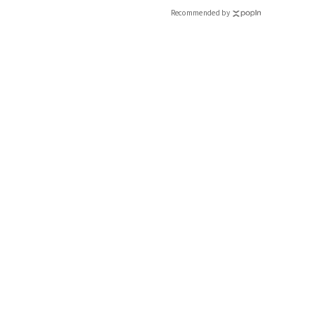
メンズライクなブルーシャツの相棒は、女性らしいラインを活
Recommended by
メリハリが付き、スタイルアップも叶います。シャツの前だけをI
負わない大人の余