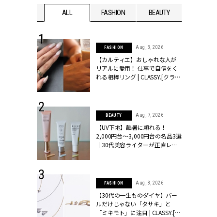
WEDDING
ALL
FASHION
BEAUTY
WEDDIN
 30, 2026
Aug, 3, 2026
FASHION
リー】1つでも
【カルティエ】おしゃれな人が
ポメラートの
リアルに愛用！ 仕事で自信をく
シリーズに注
れる相棒リング | CLASSY.[クラッ
ッシィ]
シィ]
 16, 2026
Aug, 7, 2026
BEAUTY
はアリ？お呼
【UV下地】酷暑に頼れる！
コーデ＆マナ
2,000円台〜3,000円台の名品3選
Y.[クラッシィ]
｜30代美容ライターが正直レビ
ュー | CLASSY.[クラッシィ]
 13, 2025
Aug, 8, 2026
FASHION
ブランドのリ
【30代の一生ものダイヤ】パー
0代カップルの
ルだけじゃない「タサキ」と
SSY.[クラッシ
「ミキモト」に注目 | CLASSY.[ク