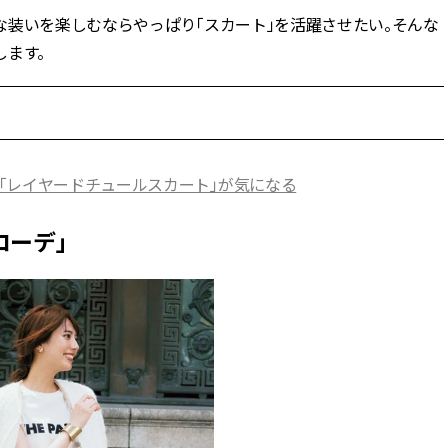
な装いを楽しむならやっぱり「スカート」を活躍させたい。そんな
BEAUTY
ます。
Aug, 7, 2026
Jun,
BEAUTY
WEDDING
【UV下地】酷暑に頼れる！
【一生ものジュエ
2,000円台〜3,000円台の名品3選
存在感が際立つ！
｜30代美容ライターが正直レビ
「トゥギャザー」
ュー | CLASSY.[クラッシィ]
目 | CLASSY.[クラ
「レイヤードチュールスカート」が気になる
コーデ」
Sep, 25, 2025
Feb,
BEAUTY
WEDDING
マルジェラの“レプリカ”に新作
結婚式に黒ドレス
も！注目度急上昇の『フレグラ
ばれで失敗しない
ンス』５選 | CLASSY.[クラッシ
ーを解説 | CLASS
ィ]
Aug, 8, 2026
Aug,
BEAUTY
WEDDING
【シャネル】「ココ マドモアゼ
【結婚指輪】人気
ル クラッシュ アプソリュ」の限
ング22選｜20〜3
定カフェが登場！世界観に没入
エピソードも | CLA