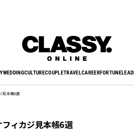
Y
WEDDING
CULTURE
COUPLE
TRAVEL
CAREER
FORTUNE
LEAD
ジ見本帳6選
オフィカジ見本帳6選