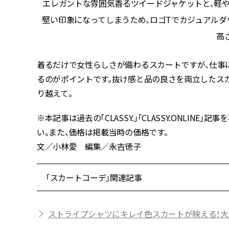
トの甘さ
エレガントな雰囲気香るツイードジャケットと、軽
て、春ら
堅い印象になってしまうため、ロゴTでカジュアルダ
高
着るだけで女性らしさが備わるスカートですが、仕事
るのがポイントです。抜け感と品の良さを両立したス
り越えて。
※本記事は過去の「CLASSY.」「CLASSY.ONLI
い。また、価格は掲載当時の価格です。
文／小林愛 編集／永吉徳子
「スカートコーデ」関連記事
ストライプシャツにキレイ色スカートが映える！大人