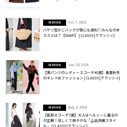
Oct, 7, 2025
FASHION
バケツ型かごバッグが旅にも便利♡みんなのオ
ススメは？【SNAP】 | CLASSY.[クラッシィ]
Jun, 20, 2026
FASHION
【黒パンツのレディースコーデ45選】春夏秋冬
のキレイめファッション | CLASSY.[クラッシィ]
Aug, 6, 2026
FASHION
【肌見せコーデ7選】大人はヘルシーに着るの
が正解！涼しくて爽やかな「上品洗練スタイ
ル」 | CLASSY.[クラッシィ]