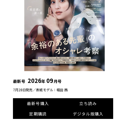
2026
09
最新号
年
月号
7月28日発売／
表紙モデル：堀田 茜
最新号購入
立ち読み
定期購読
デジタル版購入