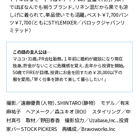
でほぼなんでも揃うブランド。リネン混だから黒でも涼
しげに着られて、単品使いでも活躍。ベスト￥7,700パン
ツ￥7,700（ともにSTYLEMIXER／バロックジャパンリ
ミテッド）
この話の主人公は…
マユコ・31歳。PR会社勤務。１年前に婚約が破談になり現在
独身。貯金がないことに危機感を覚え、去年から投資を開始。
50歳でFIREが目標。投資にお金を回すため￥20,000以下の
服を愛用。「早く仕事を辞めて楽して暮らしたい！」
撮影／遠藤優貴（人物）、SHINTARO（静物） モデル／有末
麻祐子 ヘアメーク／森ユキオ（ROI） スタイリング／中
村真弓 取材／野田春香 撮影協力／Uzabase,Inc.、投資
家バーSTOCK PICKERS 再構成／Bravoworks.Inc