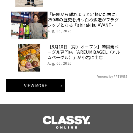
「伝統から離れようと足掻いた末に」
250年の歴史を持つ白杉酒造がフラグ
シップとなる『shirakiku AVANT-
GARDE（アヴァンギャルド）』２銘柄
Aug, 06, 2026
を発売。食用米で造る酒蔵の新たな伝
統のかたち。
【8月10日（月）オープン】韓国発ベ
ーグル専門店「AREUM BAGEL（アル
ムベーグル）」が小岩に出店
Aug, 06, 2026
Powered by PR TIMES
VIEW MORE