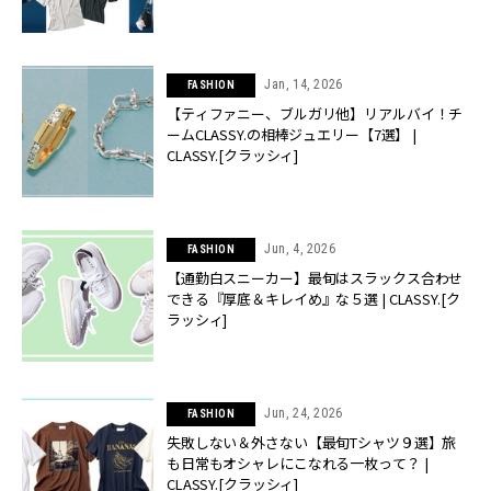
Jan, 14, 2026
FASHION
【ティファニー、ブルガリ他】リアルバイ！チ
ームCLASSY.の相棒ジュエリー【7選】 |
CLASSY.[クラッシィ]
Jun, 4, 2026
FASHION
【通勤白スニーカー】最旬はスラックス合わせ
できる『厚底＆キレイめ』な５選 | CLASSY.[ク
ラッシィ]
Jun, 24, 2026
FASHION
失敗しない＆外さない【最旬Tシャツ９選】旅
も日常もオシャレにこなれる一枚って？ |
CLASSY.[クラッシィ]