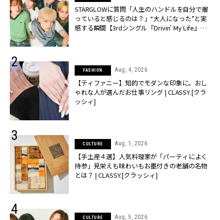
STARGLOWに質問「人生のハンドルを自分で握
っていると感じるのは？」“大️人になった”と実
感する瞬間【3rdシングル『Drivin' My Life』発
売】 | CLASSY.[クラッシィ]
Aug, 4, 2026
FASHION
【ティファニー】知的でモダンな印象に。おし
ゃれな人が選んだお仕事リング | CLASSY.[クラ
ッシィ]
Aug, 1, 2026
CULTURE
【手土産４選】人気料理家が「パーティによく
持参」見栄えも味わいもお墨付きの老舗の名物
とは？ | CLASSY.[クラッシィ]
Aug, 5, 2026
CULTURE