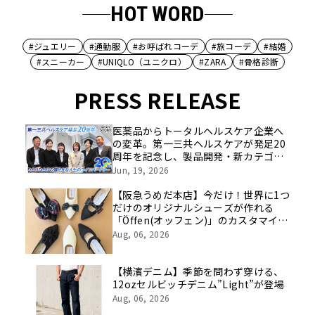
HOT WORD
#ジュエリー
#通勤服
#お呼ばれコーデ
#旅コーデ
#結婚
#スニーカー
#UNIQLO（ユニクロ）
#ZARA
#骨格診断
PRESS RELEASE
医薬品からトータルヘルスケア企業へ
の変革。第一三共ヘルスケアが発足20
周年を記念し、製品開発・新カテゴリ
挑戦の舞台や旧社統合時のエピソード
Jun, 19, 2026
を社員の想いとともに振り返る特別映
像を公開！
【阪急うめだ本店】今だけ！世界に1つ
だけのオリジナルシューズが作れる
「Öffen(オッフェン)」のカスタマイズ
イベントを開催
Aug, 06, 2026
【横濱デニム】季節を問わず穿ける、
12ozセルビッチデニム”Light”が登場
Aug, 06, 2026