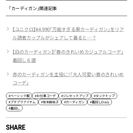
「カーディガン」関連記事
【ユニクロ】¥4,990「万能すぎる黒カーディガン」をリア
ル読者カップルがシェアして着ると…？
【白のカーディガン】「春のきれいめカジュアルコーデ」
着回し６選
赤のカーディガンを主役に！「大人可愛い春のきれいめ
コーデ」
#ベーシック服
#お仕事コーデ
#ジレセットアップ
#タンクトップ
#プチプラアイテム
#有末麻祐子
#カーディガン
#着回しDiary
#着回し
SHARE