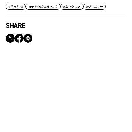
#谷まりあ
#HERMÈS（エルメス）
#ネックレス
#ジュエリー
SHARE
RECOMMEND
【CLASSY.お仕事名品】収納力のある優秀バッ
グ&スマホショルダー3選