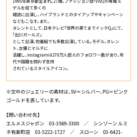
1995年東京都生まれ。27歳。ファッション誌『ViVi』の専属モ
デルを経て多くの
雑誌に出演し、ハイブランドとのタイアップやキャンペーン
などもこなす。また、
タレントとして、日本テレビ『世界の果てまでイッテQ』にて、
「出川ガールズ」
として出演、他番組でも多数出演している。モデル、タレン
ト、女優とマルチに
活躍し、instagramは270万人超えのフォロワー数があり、年
代や国籍を問わず支持
されているスタイルアイコン。
※文中のジュエリーの素材は、SV＝シルバー、PG＝ピンク
ゴールドを表しています。
【問い合わせ先】
エルメスジャポン 03-3569-3300 ／ シンゾーン ルミ
ネ有楽町店 03-5222-1727 ／ スローン 03-6421-