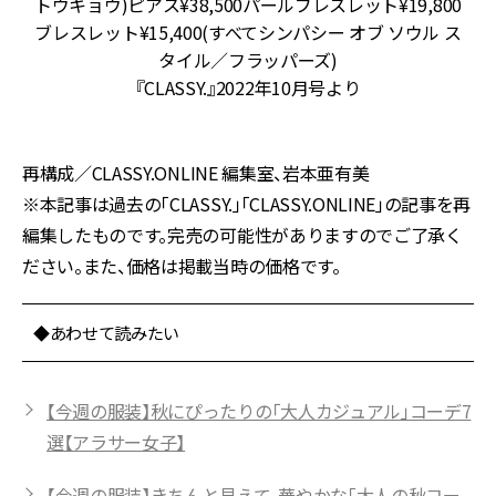
トウキョウ)ピアス¥38,500パールブレスレット¥19,800
ク
ブレスレット¥15,400(すべてシンパシー オブ ソウル ス
タイル／フラッパーズ)
『CLASSY.』2022年10月号より
再構成／CLASSY.ONLINE 編集室、岩本亜有美
※本記事は過去の「CLASSY.」「CLASSY.ONLINE」の記事を再
編集したものです。完売の可能性がありますのでご了承く
ださい。また、価格は掲載当時の価格です。
◆あわせて読みたい
【今週の服装】秋にぴったりの「大人カジュアル」コーデ7
選【アラサー女子】
【今週の服装】きちんと見えて、華やかな「大人の秋コー