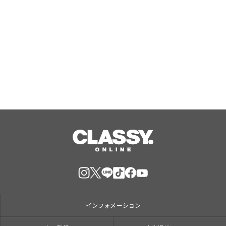
本編完結＆TVアニメ化決定！「悪役の
エンディングは死のみ」完結記念イベ
ントを8/9よりピッコマで開催
Aug, 09, 2026
インフォメーション