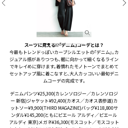
スーツに見える!?「デニム」コーデとは？
今最もトレンドっぽいカーブシルエットの「デニム」。カ
を
ジュアル感がありつつも、裾に向かって細くなるライン
せ
でキレイめに穿けます。着慣れたモノトーンでまとめて
、
セットアップ風に着こなすと、大人カッコいい最旬デニ
ムコーデの完成です。
デニムパンツ¥25,300(カレンソロジー／カレンソロジ
ー 新宿)ジャケット¥92,400(カオス／カオス表参道)カ
ソ
ットソー¥9,900(THIRD MAGAZINE)バッグ¥118,800サ
)
ンダル¥145,200(ともにピエール アルディ／ピエール
ー
アルディ 東京)メガネ¥36,300(モスコット／モスコット