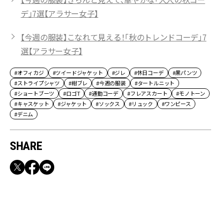
デ」7選【アラサー女子】
【今週の服装】こなれて見える！「秋のトレンドコーデ」7
選【アラサー女子】
#オフィカジ
#ツイードジャケット
#ジレ
#休日コーデ
#黒パンツ
#ストライプシャツ
#紺ブレ
#今週の服装
#タートルニット
#ショートブーツ
#ロゴT
#通勤コーデ
#フレアスカート
#モノトーン
#キャスケット
#ジャケット
#ソックス
#リュック
#ワンピース
#デニム
SHARE