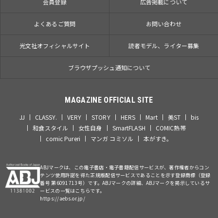
会員登録
広告掲載について
よくあるご質問
お問い合わせ
光文社オフィシャルサイト
読者モデル、ライター募集
ブラウザプッシュ通知について
MAGAZINE OFFICIAL SITE
JJ
CLASSY.
VERY
STORY
HERS
Mart
美ST
bis
和食スタイル
女性自身
SmartFLASH
COMIC熱帯
comic Pureri
マンガ コミソル
本がすき。
ABJマークは、この電子書店・電子書籍配信サービスが、著作権者からコン
テンツ使用許諾を得た正規版配信サービスであることを示す登録商標（登録
番号 第6091713号）です。ABJマークの詳細、ABJマークを掲示しているサ
ービスの一覧はこちらです。
https://aebs.or.jp/