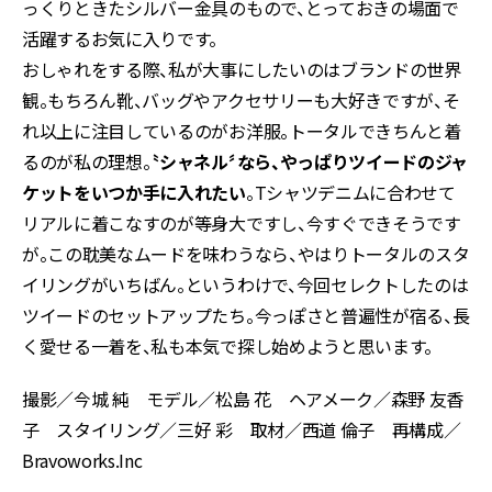
っくりときたシルバー金具のもので、とっておきの場面で
活躍するお気に入りです。
おしゃれをする際、私が大事にしたいのはブランドの世界
観。もちろん靴、バッグやアクセサリーも大好きですが、そ
れ以上に注目しているのがお洋服。トータルできちんと着
るのが私の理想。
〝シャネル〞なら、やっぱりツイードのジャ
ケットをいつか手に入れたい
。Tシャツデニムに合わせて
リアルに着こなすのが等身大ですし、今すぐできそうです
が。この耽美なムードを味わうなら、やはりトータルのスタ
イリングがいちばん。というわけで、今回セレクトしたのは
ツイードのセットアップたち。今っぽさと普遍性が宿る、長
く愛せる一着を、私も本気で探し始めようと思います。
撮影／今城 純 モデル／松島 花 ヘアメーク／森野 友香
子 スタイリング／三好 彩 取材／西道 倫子 再構成／
Bravoworks.Inc