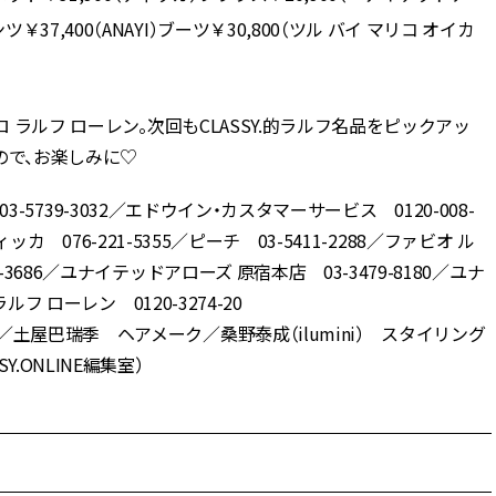
,400（ANAYI）ブーツ￥30,800（ツル バイ マリコ オイカ
 ラルフ ローレン。次回もCLASSY.的ラルフ名品をピックアッ
ので、お楽しみに♡
03-5739-3032／エドウイン・カスタマーサービス 0120-008-
ッカ 076-221-5355／ピーチ 03-5411-2288／ファビオ ル
686／ユナイテッドアローズ 原宿本店 03-3479-8180／ユナ
フ ローレン 0120-3274-20
土屋巴瑞季 ヘアメーク／桑野泰成（ilumini） スタイリング
ONLINE編集室）
。