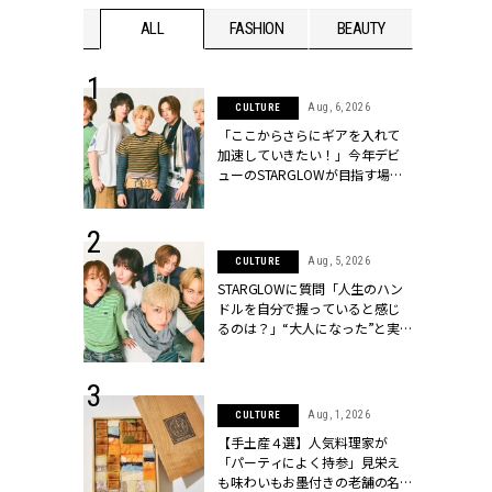
WEDDING
ALL
FASHION
BEAUTY
WEDDIN
 16, 2026
Aug, 6, 2026
CULTURE
はアリ？お呼
「ここからさらにギアを入れて
コーデ＆マナ
加速していきたい！」今年デビ
Y.[クラッシィ]
ューのSTARGLOWが目指す場所
とは？【3rdシングル『Drivin' My
Life』発売】 | CLASSY.[クラッシ
ィ]
 30, 2026
Aug, 5, 2026
CULTURE
リー】1つでも
STARGLOWに質問「人生のハン
ポメラートの
ドルを自分で握っていると感じ
シリーズに注
るのは？」“大️人になった”と実
ッシィ]
感する瞬間【3rdシングル
『Drivin' My Life』発売】 |
CLASSY.[クラッシィ]
 13, 2025
Aug, 1, 2026
CULTURE
ブランドのリ
【手土産４選】人気料理家が
0代カップルの
「パーティによく持参」見栄え
SSY.[クラッシ
も味わいもお墨付きの老舗の名