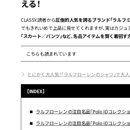
える！
CLASSY.読者から
圧倒的人気を誇るブランド「ラルフ 
でもきれいめで上品に見せてくれますが、実はカジュ
「スカート／パンツ」など、名品アイテムを賢く着回す
こちらも読まれています
とにかく大人気！「ラルフローレンのシャツ」で大
【INDEX】
ラルフローレンの注目名品「Polo IDコレクシ
ラルフローレンの注目名品「Polo IDコレク