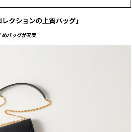
ィ]
ィ]
Dコレクションの上質バッグ」
Nov, 17, 2025
Mar,
BEAUTY
WEDDING
【落ちない名品リップ10選】塗
【トレンドの巻き
り直しできない・皮むけしやす
式ゲスト服の鉄板
イめバッグが充実
いetc.悩みをクリア | CLASSY.[ク
ンピ”は『スカー
ラッシィ]
正解！ | CLASSY.
Aug, 7, 2026
Aug,
BEAUTY
WEDDING
冷房・紫外線etc...「夏の隠れ乾
20万円台〜【カル
燥」を防ぐ【ベタつかない名品
ング４選】ラブ、トリ
クリーム】3選＜30代のベストコ
を『マリッジ』に
スメ＞ | CLASSY.[クラッシィ]
ます！ | CLASSY.
Jul, 13, 2026
Mar,
BEAUTY
WEDDING
朝の“寝ぐせ直し”はもういらな
失敗しない“ゲスト
い！夜に仕込む「ヘアケア家
リー】にある！結
電」3選 | CLASSY.[クラッシィ]
にも使える上質ベー
CLASSY.[クラッシ