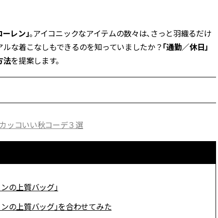
BEAUTY
ローレン」
。アイコニックなアイテムの数々は、さっと羽織るだけ
アルな着こなしもできるのを知っていましたか？
「通勤／休日」
Aug, 5, 2026
Feb,
BEAUTY
WEDDING
方法
を提案します。
忙しい毎日に「うるおいター
結婚式に黒ドレス
ボ」を。新【SOFINA BASIC＋】
ばれで失敗しない
のお手入れでうるおってなめら
ーを解説 | CLASS
かな肌を目指す | CLASSY.[クラッ
シィ]
Aug, 6, 2026
Jun,
BEAUTY
WEDDING
人カッコいい秋コーデ３選
【ヘアアクセ6選】手抜きに見え
【一生ものジュエ
ない！アラサーのまとめ髪が垢
存在感が際立つ！
抜ける「即戦力アクセ」たち |
「トゥギャザー」
CLASSY.[クラッシィ]
目 | CLASSY.[クラ
Aug, 5, 2026
Aug,
ョンの上質バッグ」
BEAUTY
WEDDING
ユニクロ名品も！日焼け対策ガ
【結婚指輪】人気
チ勢の「ないと無理」なアイテ
ング22選｜20〜3
ションの上質バッグ」を合わせてみた
ムハック7選 | CLASSY.[クラッシ
エピソードも | CLA