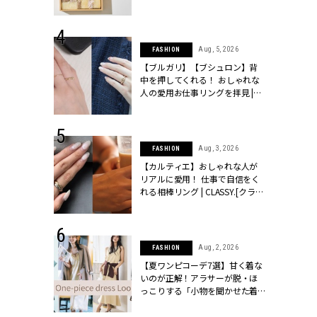
物とは？ | CLASSY.[クラッシィ]
 24, 2026
Aug, 5, 2026
FASHION
方３選】結婚
【ブルガリ】【ブシュロン】背
“シンプル黒ワ
中を押してくれる！ おしゃれな
フ』で盛るのが
人の愛用お仕事リングを拝見 |
[クラッシィ]
CLASSY.[クラッシィ]
 18, 2025
Aug, 3, 2026
FASHION
ティエ人気リ
【カルティエ】おしゃれな人が
ニティetc.
リアルに愛用！ 仕事で自信をく
選ぶ人増えて
れる相棒リング | CLASSY.[クラッ
[クラッシィ]
シィ]
 24, 2026
Aug, 2, 2026
FASHION
服”は【セオ
【夏ワンピコーデ7選】甘く着な
婚式にも仕事
いのが正解！アラサーが脱・ほ
シック４選 |
っこりする「小物を聞かせた着
ィ]
こなし」 | CLASSY.[クラッシィ]