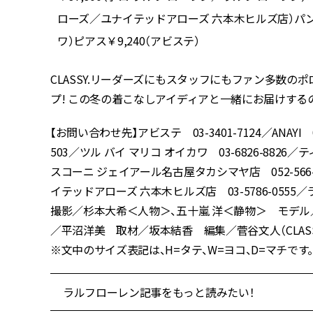
マヤ店）
ローズ／ユナイテッドアローズ 六本木ヒルズ店）パンツ￥37
ワ）ピアス￥9,240（アビステ）
CLASSY.リーダーズにもスタッフにもファン多数のポロ
プ! この冬の着こなしアイディアと一緒にお届けする
【お問い合わせ先】アビステ 03-3401-7124／ANAYI 
503／ツル バイ マリコ オイカワ 03-6826-8826／ティ
スコーニ ジェイアール名古屋タカシマヤ店 052-566-3
イテッドアローズ 六本木ヒルズ店 03-5786-0555／ラル
撮影／杉本大希＜人物＞、五十嵐 洋＜静物＞ モデル／
／平沼洋美 取材／坂本結香 編集／菅谷文人（CLASSY.
※文中のサイズ表記は、H=タテ、W=ヨコ、D=マチです
ラルフローレン記事をもっと読みたい！