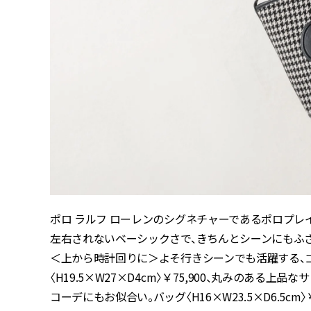
ポロ ラルフ ローレンのシグネチャーであるポロプレイ
左右されないベーシックさで、きちんとシーンにもふ
＜上から時計回りに＞よそ行きシーンでも活躍する、
〈H19.5×W27×D4cm〉￥75,900、丸みのあ
コーデにもお似合い。バッグ〈H16×W23.5×D6.5c