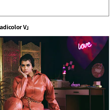
CLASSY.[クラッシィ]
Sep, 25, 2025
Mar,
BEAUTY
WEDDING
マルジェラの“レプリカ”に新作
【10万円台から】
olor V」
も！注目度急上昇の『フレグラ
ーでよりパーソナ
ンス』５選 | CLASSY.[クラッシ
ダルジュエリー』４選 
ィ]
[クラッシィ]
Aug, 5, 2026
Jul,
BEAUTY
WEDDING
忙しい毎日に「うるおいター
【ブルガリの婚姻
ボ」を。新【SOFINA BASIC＋】
トも】世界に一つ
のお手入れでうるおってなめら
作れるブライダル
かな肌を目指す | CLASSY.[クラッ
催！ | CLASSY.[
シィ]
Aug, 8, 2026
Aug,
BEAUTY
WEDDING
【シャネル】「ココ マドモアゼ
20万円台〜【カル
ル クラッシュ アプソリュ」の限
ング４選】ラブ、トリ
定カフェが登場！世界観に没入
を『マリッジ』に
できる体験型イベントが開催 |
ます！ | CLASSY.
CLASSY.[クラッシィ]