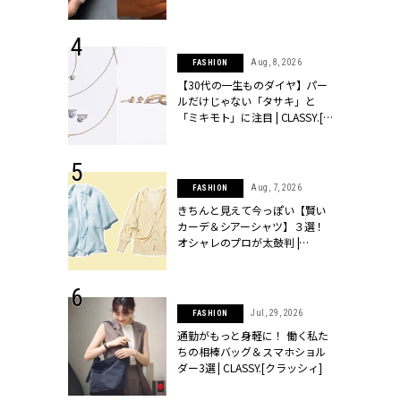
シィ]
 17, 2026
Aug, 8, 2026
FASHION
ラグジュアリ
【30代の一生ものダイヤ】パー
ルな『ブライ
ルだけじゃない「タサキ」と
| CLASSY.
「ミキモト」に注目 | CLASSY.[ク
ラッシィ]
 27, 2026
Aug, 7, 2026
FASHION
届のプレゼン
きちんと見えて今っぽい【賢い
だけの指輪が
カーデ＆シアーシャツ】３選！
フェアを開
オシャレのプロが太鼓判 |
クラッシィ]
CLASSY.[クラッシィ]
 18, 2025
Jul, 29, 2026
FASHION
ティエ人気リ
通勤がもっと身軽に！ 働く私た
ニティetc.
ちの相棒バッグ＆スマホショル
選ぶ人増えて
ダー3選 | CLASSY.[クラッシィ]
[クラッシィ]