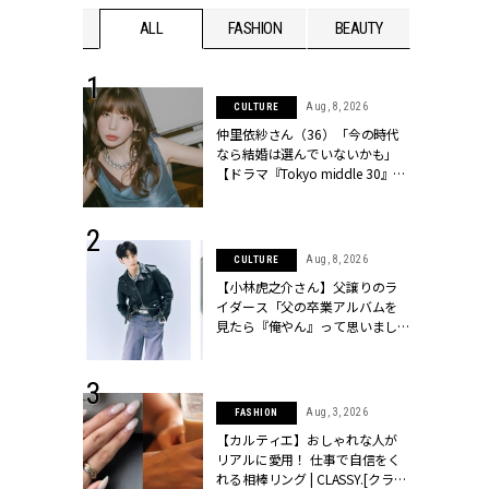
WEDDING
ALL
FASHION
BEAUTY
WEDDIN
 30, 2026
Aug, 8, 2026
CULTURE
リー】1つでも
仲里依紗さん（36）「今の時代
ポメラートの
なら結婚は選んでいないかも」
シリーズに注
【ドラマ『Tokyo middle 30』イ
ッシィ]
ンタビュー】 | CLASSY.[クラッシ
ィ]
 13, 2025
Aug, 8, 2026
CULTURE
ブランドのリ
【小林虎之介さん】父譲りのラ
0代カップルの
イダース「父の卒業アルバムを
SSY.[クラッシ
見たら『俺やん』って思いまし
た（笑）」 | CLASSY.[クラッシ
ィ]
 16, 2026
Aug, 3, 2026
FASHION
はアリ？お呼
【カルティエ】おしゃれな人が
コーデ＆マナ
リアルに愛用！ 仕事で自信をく
Y.[クラッシィ]
れる相棒リング | CLASSY.[クラッ