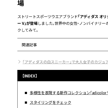
場
ストリートスポーツウエアブランド
「アディダス オリ
ー V」が登場
しました。世界中の女性・ノンバイナリー
クしてみて。
関連記事
「アディダスの白スニーカー」で大人女子のカジュ
【INDEX】
多様性を表現する新作コレクション「adicolor 
スタイリングをチェック