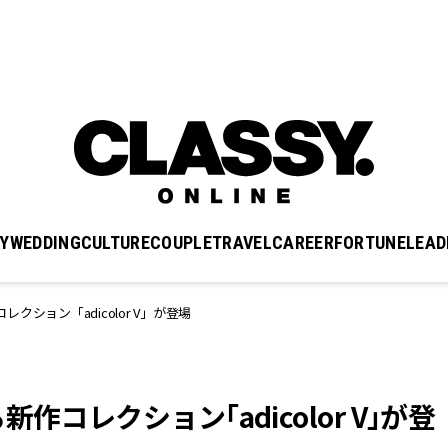
Y
WEDDING
CULTURE
COUPLE
TRAVEL
CAREER
FORTUNE
LEAD
ション「adicolor V」が登場
コレクション「adicolor V」が登