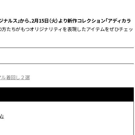
BEAUTY
ジナルス」から、2月15日（火）より新作コレクション「アディカラ
の方たちがもつオリジナリティを表現したアイテムをぜひチェッ
Aug, 8, 2026
Jun,
BEAUTY
WEDDING
【エルメス】初の本格リップケ
【一生ものジュエ
アコレクション誕生！憧れのア
存在感が際立つ！
イテムで唇をもっと美しく |
「トゥギャザー」
CLASSY.[クラッシィ]
目 | CLASSY.[クラ
Aug, 7, 2026
Aug,
BEAUTY
WEDDING
アル着回し２選
【UV下地】酷暑に頼れる！
【結婚指輪】人気
2,000円台〜3,000円台の名品3選
ング22選｜20〜3
｜30代美容ライターが正直レビ
エピソードも | CLA
ュー | CLASSY.[クラッシィ]
ィ]
Aug, 8, 2026
Feb,
V」
BEAUTY
WEDDING
“盛りすぎない”がトレンド！
結婚式に黒ドレス
【最旬マスカラ4選】さりげない
ばれで失敗しない
ボリュームと絶妙カラー |
ーを解説 | CLASS