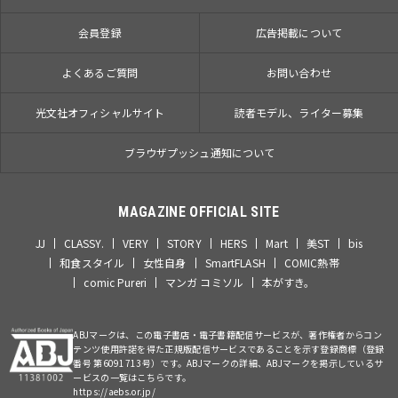
会員登録
広告掲載について
よくあるご質問
お問い合わせ
光文社オフィシャルサイト
読者モデル、ライター募集
ブラウザプッシュ通知について
MAGAZINE OFFICIAL SITE
JJ
CLASSY.
VERY
STORY
HERS
Mart
美ST
bis
和食スタイル
女性自身
SmartFLASH
COMIC熱帯
comic Pureri
マンガ コミソル
本がすき。
ABJマークは、この電子書店・電子書籍配信サービスが、著作権者からコン
テンツ使用許諾を得た正規版配信サービスであることを示す登録商標（登録
番号 第6091713号）です。ABJマークの詳細、ABJマークを掲示しているサ
ービスの一覧はこちらです。
https://aebs.or.jp/