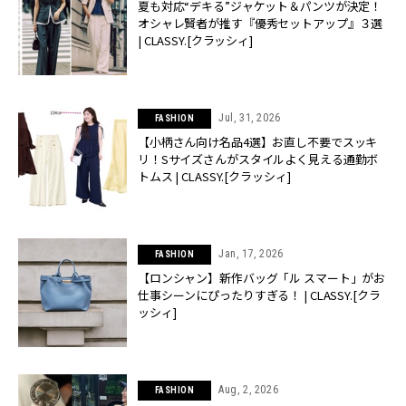
夏も対応“デキる”ジャケット＆パンツが決定！
オシャレ賢者が推す『優秀セットアップ』３選
| CLASSY.[クラッシィ]
Jul, 31, 2026
FASHION
【小柄さん向け名品4選】お直し不要でスッキ
リ！Sサイズさんがスタイルよく見える通勤ボ
トムス | CLASSY.[クラッシィ]
Jan, 17, 2026
FASHION
【ロンシャン】新作バッグ「ル スマート」がお
仕事シーンにぴったりすぎる！ | CLASSY.[クラ
ッシィ]
Aug, 2, 2026
FASHION