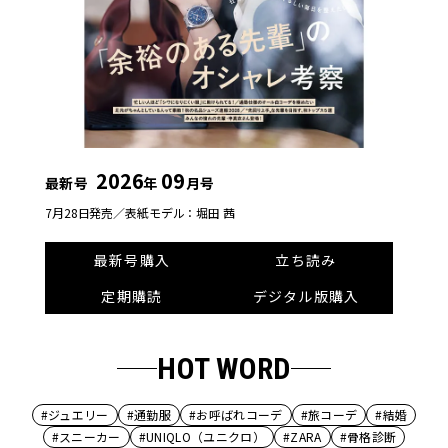
2026
09
最新号
年
月号
7月28日発売／
表紙モデル：堀田 茜
最新号購入
立ち読み
定期購読
デジタル版購入
HOT WORD
#ジュエリー
#通勤服
#お呼ばれコーデ
#旅コーデ
#結婚
#スニーカー
#UNIQLO（ユニクロ）
#ZARA
#骨格診断