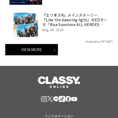
『エリオスR』メインストーリー
『Like the dawning light』のEDテー
マ「Rise Sunshine ALL HEROES
Ver.」がフルサイズ配信決定！
Aug, 08, 2026
Powered by PR TIMES
VIEW MORE
インフォメーション