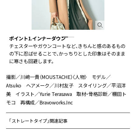
ポイント1.インナーダウン
チェスターやガウンコートなど、きちんと感のあるもの
の下に忍ばせることで、かっちりとした印象はそのまま
に寒さも回避します。
撮影／川﨑一貴（MOUSTACHE）〈人物〉 モデル／
Atsuko ヘアメーク／川村友子 スタイリング／平沼洋
美 イラスト／Yurie Terasawa 取材・骨格診断／棚田ト
モコ 再構成／Bravoworks.Inc
「ストレートタイプ」関連記事