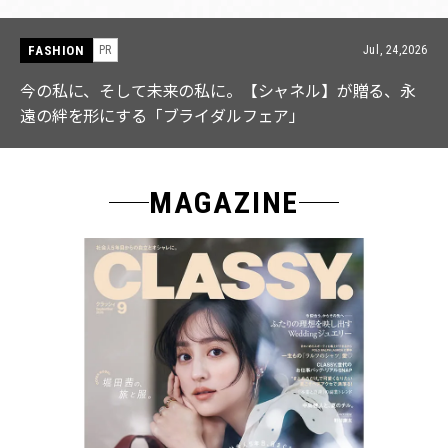
FASHION
PR
Jul, 15,2026
【ICB】人気インフルエンサーと共同制作! 週5で着たく
なる「名品ブラウス」２選
MAGAZINE