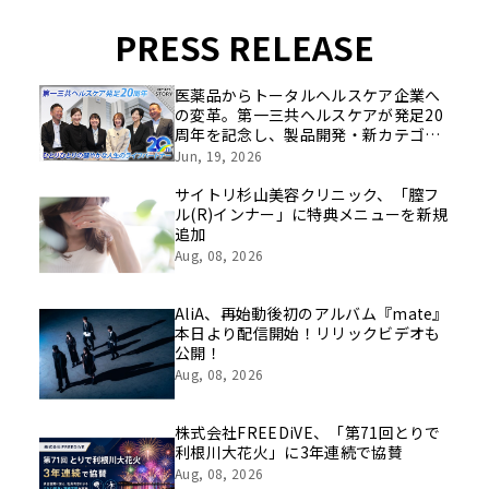
PRESS RELEASE
医薬品からトータルヘルスケア企業へ
の変革。第一三共ヘルスケアが発足20
周年を記念し、製品開発・新カテゴリ
挑戦の舞台や旧社統合時のエピソード
Jun, 19, 2026
を社員の想いとともに振り返る特別映
像を公開！
サイトリ杉山美容クリニック、「膣フ
ル(R)インナー」に特典メニューを新規
追加
Aug, 08, 2026
AliA、再始動後初のアルバム『mate』
本日より配信開始！リリックビデオも
公開！
Aug, 08, 2026
株式会社FREEDiVE、「第71回とりで
利根川大花火」に3年連続で協賛
Aug, 08, 2026