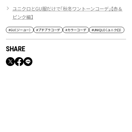
ユニクロとGU服だけで「秋冬ワントーンコーデ」【赤＆
ピンク編】
#GU（ジーユー）
#プチプラコーデ
#カラーコーデ
#UNIQLO（ユニクロ）
SHARE
RECOMMEND
満員電車も外回りも快適！身軽になれるバッグ