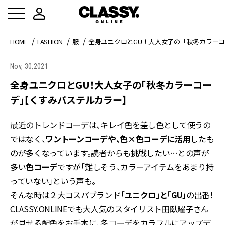
HOME
FASHION
服
全身ユニクロとGU！大人女子の「秋冬カラー
Nov, 30,2021
全身ユニクロとGU！大人女子の「秋冬カラーコー
デ」【くすみパステルカラー】
最近のトレンドコーデは、キレイ色を差し色として使うの
ではなく、
ワントーンコーデや、色×色コーデに活用
したも
のが多くなっています。読者からも挑戦したい…との声が
多い
色コーデ
ですが
「
難しそう、カラーアイテムをあまり持
っていない」という声も。
そんな時は２大コスパブランド
「ユニクロ」と「GU」
の出番！
CLASSY.ONLINEでも大人気のスタイリスト田臥曜子さん
が見せる配色をお手本に、冬コーデをカラフルにアップデ