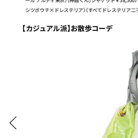
）
ール アルディ東京）［神庭くん］ジャケット￥38,500パ
シツボウチ×ドレステリア〉（すべてドレステリア二
【カジュアル派】お散歩コーデ