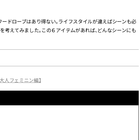
BEAUTY
ワードローブはあり得ない。ライフスタイルが違えばシーンも必
を考えてみました。この６アイテムがあれば、どんなシーンにも
Aug, 7, 2026
Aug,
BEAUTY
WEDDING
【UV下地】酷暑に頼れる！
【結婚指輪】人気
2,000円台〜3,000円台の名品3選
ング22選｜20〜3
｜30代美容ライターが正直レビ
エピソードも | CLA
ュー | CLASSY.[クラッシィ]
ィ]
Aug, 6, 2026
Jun,
BEAUTY
WEDDING
大人フェミニン編】
【ヘアアクセ6選】手抜きに見え
【一生ものジュエ
ない！アラサーのまとめ髪が垢
存在感が際立つ！
抜ける「即戦力アクセ」たち |
「トゥギャザー」
CLASSY.[クラッシィ]
目 | CLASSY.[クラ
Sep, 25, 2025
Feb,
BEAUTY
WEDDING
マルジェラの“レプリカ”に新作
結婚式に黒ドレス
も！注目度急上昇の『フレグラ
ばれで失敗しない
ンス』５選 | CLASSY.[クラッシ
ーを解説 | CLASS