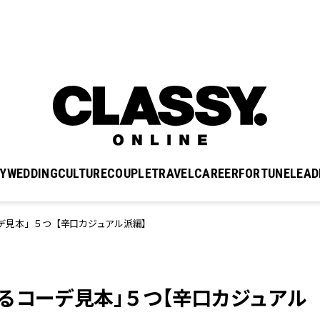
Y
WEDDING
CULTURE
COUPLE
TRAVEL
CAREER
FORTUNE
LEAD
デ見本」５つ【辛口カジュアル派編】
るコーデ見本」５つ【辛口カジュアル