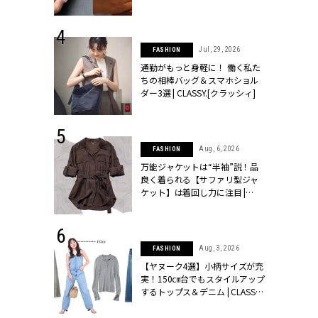
シィ]
 24, 2026
Jul, 29, 2026
FASHION
方３選】結婚
通勤がもっと身軽に！ 働く私た
“シンプル黒ワ
ちの相棒バッグ＆スマホショル
フ』で盛るのが
ダー3選 | CLASSY.[クラッシィ]
[クラッシィ]
 9, 2025
Aug, 6, 2026
FASHION
】ドレスに馴
万能ジャケットは“半袖”説！品
的な「サブバ
良く着られる【サファリ型ジャ
テプリマ、フェ
ケット】は着回し力に注目 |
SY.[クラッシ
CLASSY.[クラッシィ]
 14, 2026
Aug, 3, 2026
FASHION
ポーズで贈ら
【ヤヌーク4選】小柄サイズが充
じゃなくてネ
実！150㎝台でもスタイルアップ
LASSY.世代
するトップス＆デニム | CLASSY.
語 #15】 |
[クラッシィ]
ィ]