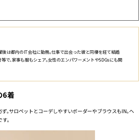
ィ]
Aug, 8, 2026
Mar,
BEAUTY
WEDDING
【シャネル】「ココ マドモアゼ
【トレンドの巻き
ル クラッシュ アプソリュ」の限
式ゲスト服の鉄板
定カフェが登場！世界観に没入
ンピ”は『スカー
できる体験型イベントが開催 |
正解！ | CLASSY.
業後は都内のIT会社に勤務。仕事で出会った彼と同棲を経て結婚
CLASSY.[クラッシィ]
対等で、家事も服もシェア。女性のエンパワーメントやSDGsにも関
Aug, 5, 2026
Dec,
BEAUTY
WEDDING
忙しい毎日に「うるおいター
【結婚式お呼ばれ
ボ」を。新【SOFINA BASIC＋】
染む！上品で実用
のお手入れでうるおってなめら
ッグ」6選【アン
かな肌を目指す | CLASSY.[クラッ
イラー他】 | CLAS
の6着
シィ]
ィ]
ず。サロペットとコーデしやすいボーダーやブラウスもIN。ヘ
Aug, 7, 2026
Apr,
BEAUTY
WEDDING
冷房・紫外線etc...「夏の隠れ乾
【ブルガリ】プロ
す。
燥」を防ぐ【ベタつかない名品
れたのは、リング
クリーム】3選＜30代のベストコ
ックレスだった！【C
スメ＞ | CLASSY.[クラッシィ]
のブライダルリング物
CLASSY.[クラッシ