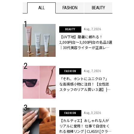
WEDDING
ALL
FASHION
BEAUTY
WEDDIN
 13, 2025
Aug, 7, 2026
BEAUTY
ブランドのリ
【UV下地】酷暑に頼れる！
0代カップルの
2,000円台〜3,000円台の名品3選
SSY.[クラッシ
｜30代美容ライターが正直レビ
ュー | CLASSY.[クラッシィ]
 30, 2026
Aug, 7, 2026
FASHION
リー】1つでも
「それ、ホントにユニクロ？」
ポメラートの
な高揚感小物に注目！【女性誌
シリーズに注
スタッフのリアル買い３選】 |
ッシィ]
CLASSY.[クラッシィ]
 16, 2026
Aug, 3, 2026
FASHION
はアリ？お呼
【カルティエ】おしゃれな人が
コーデ＆マナ
リアルに愛用！ 仕事で自信をく
Y.[クラッシィ]
れる相棒リング | CLASSY.[クラッ