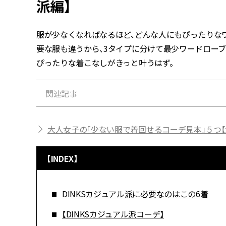
派編】
服が少なくなればなるほど、どんな人にもぴったりな
要な服も違うから、3タイプに分けて最少ワードローブ
ぴったりな着こなしがきっと叶うはず。
関連記事
大人女子の「少ない服で着回せるコーデ見本」５つ【
【INDEX】
DINKSカジュアル派に必要なのはこの6着
【DINKSカジュアル派コーデ】