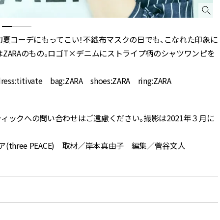
初夏コーデにもってこい！不織布マスクの日でも、こなれた印象に
ZARAのもの。ロゴT×デニムにストライプ柄のシャツワンピを
dress:titivate bag:ZARA shoes:ZARA ring:ZARA
ィックへの問い合わせはご遠慮ください。撮影は2021年３月に
(three PEACE) 取材／岸本真由子 編集／菅谷文人