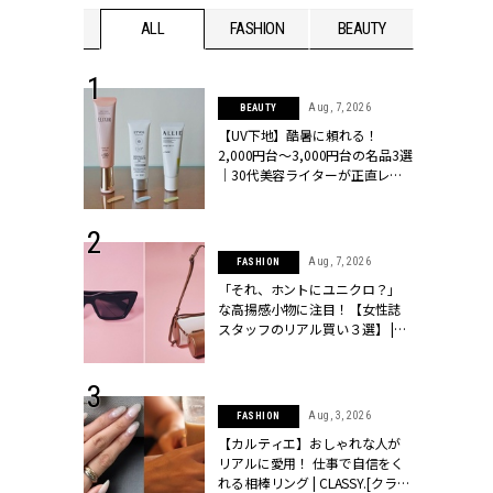
WEDDING
ALL
FASHION
BEAUTY
WEDDIN
 13, 2025
Aug, 7, 2026
BEAUTY
ブランドのリ
【UV下地】酷暑に頼れる！
0代カップルの
2,000円台〜3,000円台の名品3選
SSY.[クラッシ
｜30代美容ライターが正直レビ
ュー | CLASSY.[クラッシィ]
 16, 2026
Aug, 7, 2026
FASHION
はアリ？お呼
「それ、ホントにユニクロ？」
コーデ＆マナ
な高揚感小物に注目！【女性誌
Y.[クラッシィ]
スタッフのリアル買い３選】 |
CLASSY.[クラッシィ]
 30, 2026
Aug, 3, 2026
FASHION
リー】1つでも
【カルティエ】おしゃれな人が
ポメラートの
リアルに愛用！ 仕事で自信をく
シリーズに注
れる相棒リング | CLASSY.[クラッ