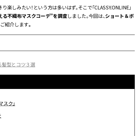
しみたい！という方は多いはず。そこで「CLASSY.ONLINE」
BEAUTY
える不織布マスクコーデ”を調査
しました。今回は、
ショート＆ボ
をご紹介します
。
Aug, 7, 2026
Aug,
BEAUTY
WEDDING
【UV下地】酷暑に頼れる！
【結婚指輪】人気
2,000円台〜3,000円台の名品3選
ング22選｜20〜3
｜30代美容ライターが正直レビ
エピソードも | CLA
ュー | CLASSY.[クラッシィ]
ィ]
る髪型とコツ３選
Aug, 6, 2026
Feb,
BEAUTY
WEDDING
【ヘアアクセ6選】手抜きに見え
結婚式に黒ドレス
ない！アラサーのまとめ髪が垢
ばれで失敗しない
抜ける「即戦力アクセ」たち |
ーを解説 | CLASS
CLASSY.[クラッシィ]
マスク」
を
Sep, 25, 2025
Jun,
BEAUTY
WEDDING
マルジェラの“レプリカ”に新作
【一生ものジュエ
も！注目度急上昇の『フレグラ
存在感が際立つ！
ンス』５選 | CLASSY.[クラッシ
「トゥギャザー」