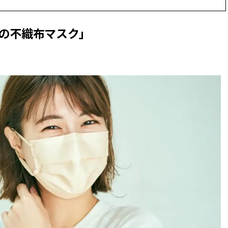
ィ]
目 | CLASSY.[クラ
の不織布マスク」
Aug, 8, 2026
Mar,
BEAUTY
WEDDING
【シャネル】「ココ マドモアゼ
【トレンドの巻き
ル クラッシュ アプソリュ」の限
式ゲスト服の鉄板
定カフェが登場！世界観に没入
ンピ”は『スカー
できる体験型イベントが開催 |
正解！ | CLASSY.
CLASSY.[クラッシィ]
Aug, 7, 2026
Apr,
BEAUTY
WEDDING
冷房・紫外線etc...「夏の隠れ乾
【ブルガリ】プロ
燥」を防ぐ【ベタつかない名品
れたのは、リング
クリーム】3選＜30代のベストコ
ックレスだった！【C
スメ＞ | CLASSY.[クラッシィ]
のブライダルリング物
CLASSY.[クラッシ
Aug, 5, 2026
Dec,
BEAUTY
WEDDING
忙しい毎日に「うるおいター
【結婚式お呼ばれ
ボ」を。新【SOFINA BASIC＋】
染む！上品で実用
のお手入れでうるおってなめら
ッグ」6選【アン
かな肌を目指す | CLASSY.[クラッ
イラー他】 | CLAS
シィ]
ィ]