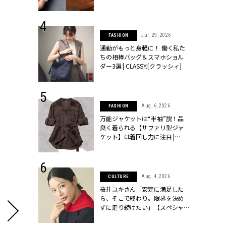
ッシィ]
シィ]
 24, 2026
Jul, 29, 2026
FASHION
方３選】結婚
通勤がもっと身軽に！ 働く私た
“シンプル黒ワ
ちの相棒バッグ＆スマホショル
フ』で盛るのが
ダー3選 | CLASSY.[クラッシィ]
[クラッシィ]
 14, 2026
Aug, 6, 2026
FASHION
ポーズで贈ら
万能ジャケットは“半袖”説！品
じゃなくてネ
良く着られる【サファリ型ジャ
LASSY.世代
ケット】は着回し力に注目 |
語 #15】 |
CLASSY.[クラッシィ]
ィ]
 9, 2025
Aug, 4, 2026
CULTURE
】ドレスに馴
桜井ユキさん「安定に満足した
的な「サブバ
ら、そこで終わり。限界を決め
テプリマ、フェ
ずに走り続けたい」【スペシャ
SY.[クラッシ
ルドラマ『しあわせは食べて寝
て待て ～早春の養生編～』】 |