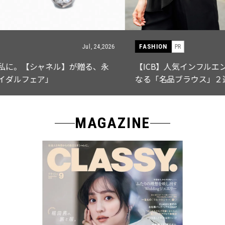
FASHION
PR
Jul, 15,2026
【ICB】人気インフルエンサーと共同制作! 週5で着たく
なる「名品ブラウス」２選
MAGAZINE