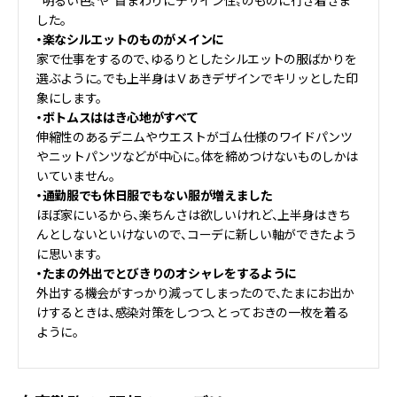
〝明るい色〟や〝首まわりにデザイン性〟のものに行き着きま
した。
・楽なシルエットのものがメインに
家で仕事をするので、ゆるりとしたシルエットの服ばかりを
選ぶように。でも上半身はＶあきデザインでキリッとした印
象にします。
・ボトムスははき心地がすべて
伸縮性のあるデニムやウエストがゴム仕様のワイドパンツ
やニットパンツなどが中心に。体を締めつけないものしかは
いていません。
・通勤服でも休日服でもない服が増えました
ほぼ家にいるから、楽ちんさは欲しいけれど、上半身はきち
んとしないといけないので、コーデに新しい軸ができたよう
に思います。
・たまの外出でとびきりのオシャレをするように
外出する機会がすっかり減ってしまったので、たまにお出か
けするときは、感染対策をしつつ、とっておきの一枚を着る
ように。