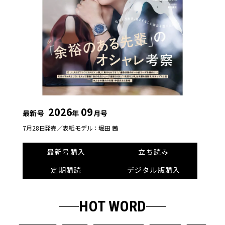
2026
09
最新号
年
月号
7月28日発売／
表紙モデル：堀田 茜
最新号購入
立ち読み
定期購読
デジタル版購入
HOT WORD