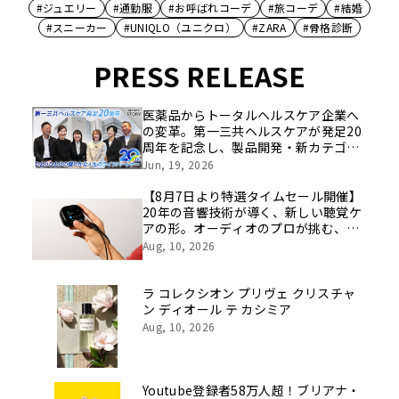
#ジュエリー
#通勤服
#お呼ばれコーデ
#旅コーデ
#結婚
#スニーカー
#UNIQLO（ユニクロ）
#ZARA
#骨格診断
PRESS RELEASE
医薬品からトータルヘルスケア企業へ
の変革。第一三共ヘルスケアが発足20
周年を記念し、製品開発・新カテゴリ
挑戦の舞台や旧社統合時のエピソード
Jun, 19, 2026
を社員の想いとともに振り返る特別映
像を公開！
【8月7日より特選タイムセール開催】
20年の音響技術が導く、新しい聴覚ケ
アの形。オーディオのプロが挑む、画
期的なスクリーン操作対応次世代スマ
Aug, 10, 2026
ート集音器「Cearvol」
ラ コレクシオン プリヴェ クリスチャ
ン ディオール テ カシミア
Aug, 10, 2026
Youtube登録者58万人超！ブリアナ・