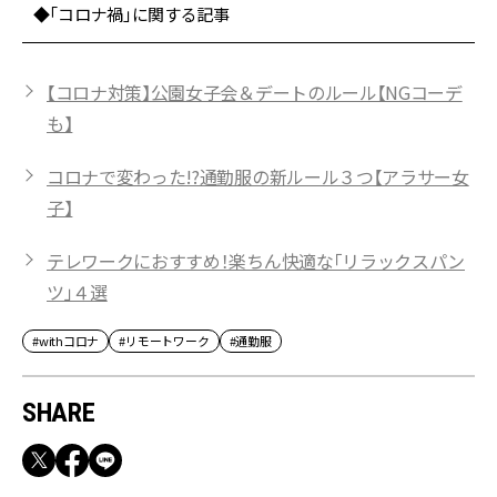
◆「コロナ禍」に関する記事
【コロナ対策】公園女子会＆デートのルール【NGコーデ
も】
コロナで変わった!?通勤服の新ルール３つ【アラサー女
子】
テレワークにおすすめ！楽ちん快適な「リラックスパン
ツ」４選
#withコロナ
#リモートワーク
#通勤服
SHARE