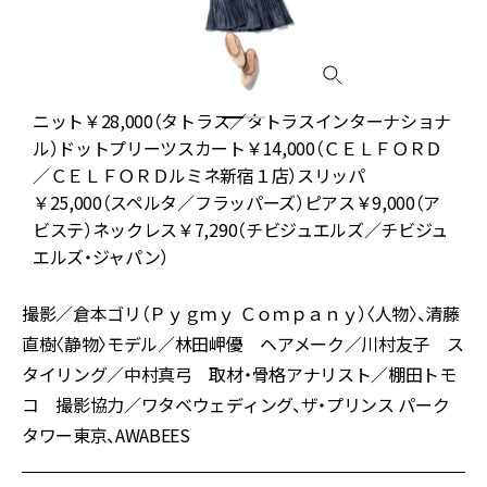
ｗ
ニット￥28,000（タトラス／タトラスインターナショナ
タ
ル）ドットプリーツスカート￥14,000（ＣＥＬＦＯＲＤ
／ＣＥＬＦＯＲＤルミネ新宿１店）スリッパ
グ
￥25,000（スペルタ／フラッパーズ）ピアス￥9,000（ア
／
ビステ）ネックレス￥7,290（チビジュエルズ／チビジュ
エルズ・ジャパン）
撮影／倉本ゴリ（Ｐｙｇｍｙ Ｃｏｍｐａｎｙ）〈人物〉、清藤
直樹〈静物〉モデル／林田岬優 ヘアメーク／川村友子 ス
タイリング／中村真弓 取材・骨格アナリスト／棚田トモ
コ 撮影協力／ワタベウェディング、ザ・プリンス パーク
タワー東京、AWABEES