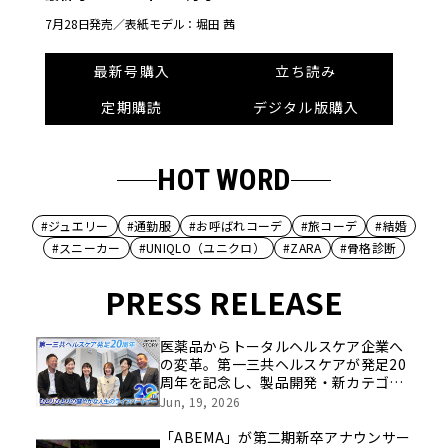
7月28日発売／
表紙モデル：堀田 茜
最新号購入
立ち読み
定期購読
デジタル版購入
HOT WORD
#ジュエリー
#通勤服
#お呼ばれコーデ
#旅コーデ
#結婚
#スニーカー
#UNIQLO（ユニクロ）
#ZARA
#骨格診断
PRESS RELEASE
医薬品からトータルヘルスケア企業へ
の変革。第一三共ヘルスケアが発足20
周年を記念し、製品開発・新カテゴリ
挑戦の舞台や旧社統合時のエピソード
Jun, 19, 2026
を社員の想いとともに振り返る特別映
像を公開！
「ABEMA」が第二期新卒アナウンサー