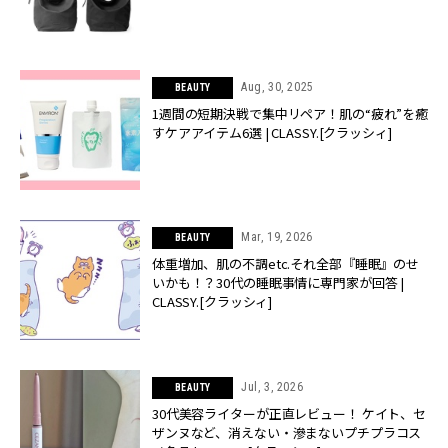
Aug, 30, 2025
BEAUTY
1週間の短期決戦で集中リペア！肌の“疲れ”を癒
すケアアイテム6選 | CLASSY.[クラッシィ]
Mar, 19, 2026
BEAUTY
体重増加、肌の不調etc.それ全部『睡眠』のせ
いかも！？30代の睡眠事情に専門家が回答 |
CLASSY.[クラッシィ]
Jul, 3, 2026
BEAUTY
30代美容ライターが正直レビュー！ ケイト、セ
ザンヌなど、消えない・滲まないプチプラコス