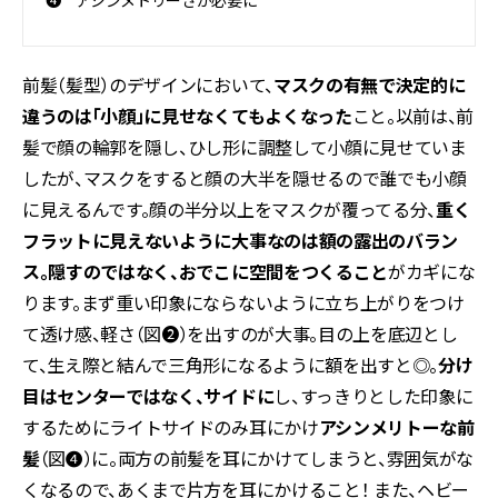
❹ アシンメトリーさが必要に
前髪（髪型）のデザインにおいて、
マスクの有無で決定的に
違うのは「小顔」に見せなくてもよくなった
こと。以前は、前
髪で顔の輪郭を隠し、ひし形に調整して小顔に見せていま
したが、マスクをすると顔の大半を隠せるので誰でも小顔
に見えるんです。顔の半分以上をマスクが覆ってる分、
重く
フラットに見えないように大事なのは額の露出のバラン
ス。隠すのではなく、おでこに空間をつくること
がカギにな
ります。まず重い印象にならないように立ち上がりをつけ
て透け感、軽さ（図❷）を出すのが大事。目の上を底辺とし
て、生え際と結んで三角形になるように額を出すと◎。
分け
目はセンターではなく、サイドに
し、すっきりとした印象に
するためにライトサイドのみ耳にかけ
アシンメリトーな前
髪
（図❹）に。両方の前髪を耳にかけてしまうと、雰囲気がな
くなるので、あくまで片方を耳にかけること！ また、ヘビー