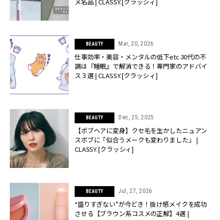
メ名品 | CLASSY.[クラッシィ]
Mar, 20, 2026
BEAUTY
仕事効率・美容・メンタルの低下etc.30代の不
調は『睡眠』で解消できる！専門家のアドバイ
ス３選 | CLASSY.[クラッシィ]
Dec, 25, 2025
BEAUTY
【ボブヘアに変身】クセ毛を生かしたニュアン
スボブに「似合うメークも変わりました」 |
CLASSY.[クラッシィ]
Jul, 27, 2026
BEAUTY
“盛りすぎない”が今どき！抜け感メイクを成功
させる【ブラウン系コスメの正解】4選 |