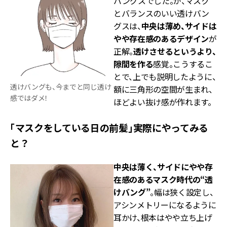
バングスでした。が、マスク
とバランスのいい透けバン
グスは、
中央は薄め、サイドは
やや存在感のあるデザイン
が
正解。
透けさせるというより、
隙間を作る
感覚。こうするこ
とで、上でも説明したように、
透けバングも、今までと同じ透け
額に三角形の空間が生まれ、
感ではダメ！
ほどよい抜け感が作れます。
「マスクをしている日の前髪」実際にやってみる
と？
中央は薄く、サイドにやや存
在感のあるマスク時代の“透
けバング”
。幅は狭く設定し、
アシンメトリーになるように
耳かけ、根本はやや立ち上げ