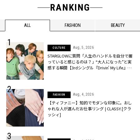
RANKING
ALL
FASHION
BEAUTY
Aug, 5, 2026
CULTURE
STARGLOWに質問「人生のハンドルを自分で握
っていると感じるのは？」“大️人になった”と実
感する瞬間【3rdシングル『Drivin' My Life』発
売】 | CLASSY.[クラッシィ]
Aug, 4, 2026
FASHION
【ティファニー】知的でモダンな印象に。おし
ゃれな人が選んだお仕事リング | CLASSY.[クラ
ッシィ]