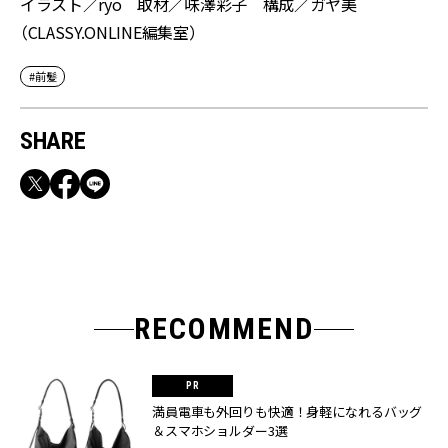
イラスト／ryo 取材／味澤彩子 構成／ガヤ美
（CLASSY.ONLINE編集室）
#前髪
SHARE
RECOMMEND
満員電車も外回りも快適！身軽になれるバッグ
＆スマホショルダー3選