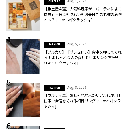
Aug, 1, 2026
CULTURE
【手土産４選】人気料理家が「パーティによく
持参」見栄えも味わいもお墨付きの老舗の名物
とは？ | CLASSY.[クラッシィ]
Aug, 5, 2026
FASHION
【ブルガリ】【ブシュロン】背中を押してくれ
る！ おしゃれな人の愛用お仕事リングを拝見 |
CLASSY.[クラッシィ]
Aug, 3, 2026
FASHION
【カルティエ】おしゃれな人がリアルに愛用！
仕事で自信をくれる相棒リング | CLASSY.[クラ
ッシィ]