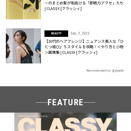
ーのまとめ髪が垢抜ける「即戦力アクセ」たち
| CLASSY.[クラッシィ]
Sep, 3, 2025
BEAUTY
【30代のヘアアレンジ】ニュアンス美人な『ひ
とつ結び』５スタイルを攻略！＜やり方と小物
＞画像集 | CLASSY.[クラッシィ]
Recommended by
FEATURE