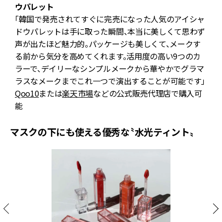
ら
ウパレット
「韓国で発売されてすぐに完売になった人気のアイシャ
せ
ドウパレットは手に取った瞬間、本当に美しくて思わず
声が出たほど魅力的。パッケージも美しくて、メークす
る前から気分を高めてくれます。活用度の高い9つのカ
十
ラーで、デイリーなシンプルメークから華やかでグラマ
め
ラスなメークまでこれ一つで演出することが可能です」
Qoo10
または
楽天市場
などの公式販売代理店で購入可
能
マスクの下にも使える優秀な〝水光ティント〟