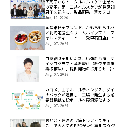
医薬品からトータルヘルスケア企業へ
の変革。第一三共ヘルスケアが発足20
周年を記念し、製品開発・新カテゴリ
挑戦の舞台や旧社統合時のエピソード
Jun, 19, 2026
を社員の想いとともに振り返る特別映
像を公開！
国産米粉をブレンドしたもちもち生地
×北海道産生クリームホイップ！「フ
ォレスティコーヒー 愛甲石田店」に
て、８月１７日（月）からクレープ販
Aug, 07, 2026
売を開始
自家細胞を用いた新しい薄毛治療「マ
イクログラフト薄毛療法（毛包皮膚組
織移植法）」提供開始のお知らせ 【医
療法人社団 青真会 青山エルクリニ
Aug, 07, 2026
ック】
カゴメ、王子ホールディングス、ダイ
ナパックが連携し、工場で発生する紙
容器損紙を段ボールへ再資源化する実
証を開始
Aug, 07, 2026
勝どき・晴海の『筋トレ×ピラティ
ス』で大人気のPBGが女性専用スタジ