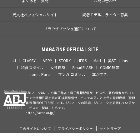
よくあるご質問
お問い合わせ
光文社オフィシャルサイト
読者モデル、ライター募集
ブラウザプッシュ通知について
MAGAZINE OFFICIAL SITE
JJ
CLASSY.
VERY
STORY
HERS
Mart
美ST
bis
和食スタイル
女性自身
SmartFLASH
COMIC熱帯
comic Pureri
マンガ コミソル
本がすき。
ABJマークは、この電子書店・電子書籍配信サービスが、著作権者からコン
テンツ使用許諾を得た正規版配信サービスであることを示す登録商標（登録
番号 第6091713号）です。ABJマークの詳細、ABJマークを掲示しているサ
ービスの一覧はこちらです。
https://aebs.or.jp/
このサイトについて
プライバシーポリシー
サイトマップ
©Kobunsha Co., Ltd. All Rights Reserved.