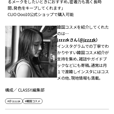
るメークをしたいときにおすすめ。密着力も高く長時
間、発色をキープしてくれます」
CLIO Qoo10公式ショップ
で購入可能
韓国コスメを紹介してくれた
のは…
jzzzzkさん（
@jzzzzk
）
インスタグラムでの丁寧でわ
かりやすい韓国コスメ紹介が
支持を集め、雑誌やガイドブ
ックなどにも寄稿。通常は月
１で渡韓しインスタにはコス
メの他、現地情報も満載。
構成／ CLASSY.編集部
#＠Jzzzzk
#韓国コスメ