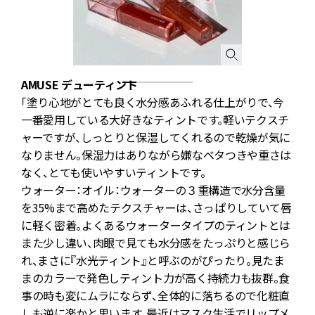
AMUSE デューティント
0
「塗り心地がとても良く水分感あふれる仕上がりで、今
゙
一番愛用している大好きなティントです。軽いテクスチ
り
ャーですが、しっとりと保湿してくれるので乾燥が気に
なりません。保湿力はありながら嫌なベタつきや重さは
なく、とても使いやすいティントです。
ウォーター：オイル：ウォーターの３重構造で水分含量
を35%まで高めたテクスチャーは、さっぱりしていて唇
に軽く密着。よくあるウォータータイプのティントとは
また少し違い、肉眼で見ても水分感をたっぷりと感じら
れ、まさに『水光ティント』と呼ぶのがぴったり。見たま
まのカラーで発色しティント力が高く持続力も抜群。食
事の時も変にムラにならず、全体的に落ちるので化粧直
しも逆に楽かと思います。最近はマスク生活でリップメ