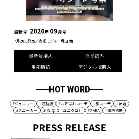
2026
09
最新号
年
月号
7月28日発売／
表紙モデル：堀田 茜
最新号購入
立ち読み
定期購読
デジタル版購入
HOT WORD
#ジュエリー
#通勤服
#お呼ばれコーデ
#旅コーデ
#結婚
#スニーカー
#UNIQLO（ユニクロ）
#ZARA
#骨格診断
PRESS RELEASE