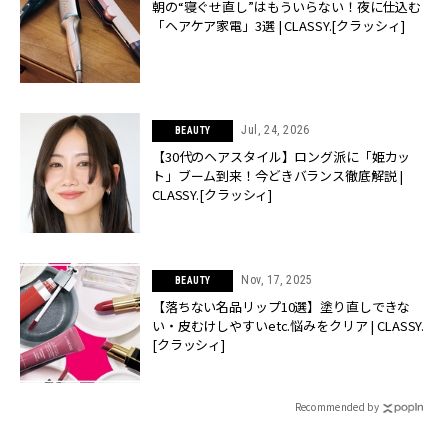
朝の“寝ぐせ直し”はもういらない！夜に仕込む
「ヘアケア家電」3選 | CLASSY.[クラッシィ]
Jul, 24, 2026
BEAUTY
【30代のヘアスタイル】ロング派に「姫カッ
ト」ブーム到来！今どきバランス徹底解説 |
CLASSY.[クラッシィ]
Nov, 17, 2025
BEAUTY
【落ちない名品リップ10選】塗り直しできな
い・皮むけしやすいetc.悩みをクリア | CLASSY.
[クラッシィ]
Recommended by