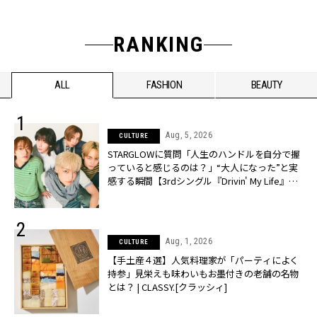
RANKING
ALL
FASHION
BEAUTY
Aug, 5, 2026
CULTURE
STARGLOWに質問「人生のハンドルを自分で握
っていると感じるのは？」“大️人になった”と実
感する瞬間【3rdシングル『Drivin' My Life』発
売】 | CLASSY.[クラッシィ]
Aug, 1, 2026
CULTURE
【手土産４選】人気料理家が「パーティによく
持参」見栄えも味わいもお墨付きの老舗の名物
とは？ | CLASSY.[クラッシィ]