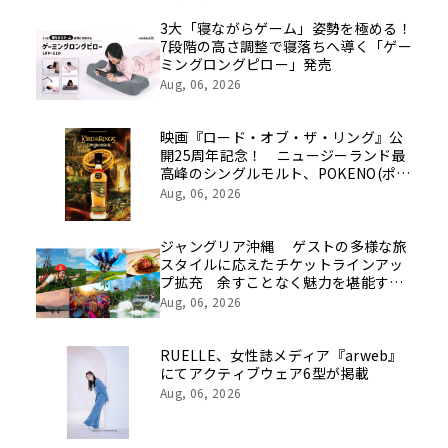
を社員の想いとともに振り返る特別映
像を公開！
3大「寝ながらゲーム」姿勢を極める！
7段階の高さ調整で寝落ちへ導く「ゲー
ミングロングピロー」発売
Aug, 06, 2026
映画『ロード・オブ・ザ・リング』公
開25周年記念！ ニュージーランド最
高峰のシングルモルト、POKENO(ポケ
ノ)より 数量限定ウイスキー「リング
Aug, 06, 2026
ベアラー」が誕生
ジャングリア沖縄 ゲストの多様な旅
スタイルに応えたチケットラインアッ
プ拡充 余すことなく魅力を堪能する
「ロイヤルチケット」新登場
Aug, 06, 2026
RUELLE、女性誌メディア『arweb』
にてアクティブウェア6型が掲載
Aug, 06, 2026