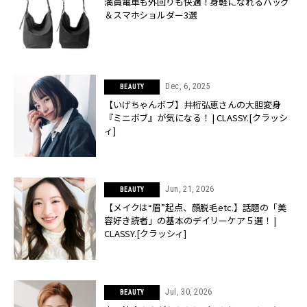
満員電車も外回りも快適！身軽になれるバッグ
＆スマホショルダー3選
Dec, 6, 2025
BEAUTY
【いげちゃんボブ】井桁弘恵さんの大胆変身
『ミニボブ』が気になる！ | CLASSY.[クラッシ
ィ]
Jun, 21, 2026
BEAUTY
【メイクは“眉”起点、顔脱毛etc.】話題の「美
容好き読者」の基本のデイリーケア５選！ |
CLASSY.[クラッシィ]
Jul, 30, 2026
BEAUTY