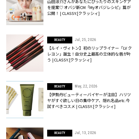
山田涼介さんがあなたにぴったりのスキンケア
を提案♡ オバジ新CM「Myオバジレシピ」篇が
公開！ | CLASSY.[クラッシィ]
Jul, 25, 2026
BEAUTY
【ルイ・ヴィトン】初のリップライナー「LV ク
レヨン」誕生！自分史上最高の立体的な唇が叶
う | CLASSY.[クラッシィ]
May, 22, 2026
BEAUTY
【伊勢丹ビューティーバイヤーが注目】ハリツ
ヤがすぐ欲しい日の集中ケア、隠れ名品etc.今
試すべきコスメ | CLASSY.[クラッシィ]
Jul, 13, 2026
BEAUTY