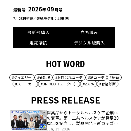
2026
09
最新号
年
月号
7月28日発売／
表紙モデル：堀田 茜
最新号購入
立ち読み
定期購読
デジタル版購入
HOT WORD
#ジュエリー
#通勤服
#お呼ばれコーデ
#旅コーデ
#結婚
#スニーカー
#UNIQLO（ユニクロ）
#ZARA
#骨格診断
PRESS RELEASE
医薬品からトータルヘルスケア企業へ
の変革。第一三共ヘルスケアが発足20
周年を記念し、製品開発・新カテゴリ
挑戦の舞台や旧社統合時のエピソード
Jun, 19, 2026