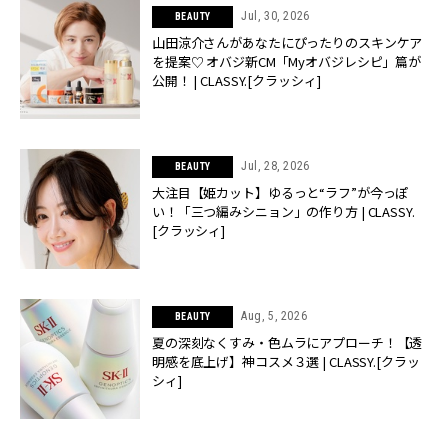
Jul, 30, 2026
BEAUTY
山田涼介さんがあなたにぴったりのスキンケア
を提案♡ オバジ新CM「Myオバジレシピ」篇が
公開！ | CLASSY.[クラッシィ]
Jul, 28, 2026
BEAUTY
大注目【姫カット】ゆるっと“ラフ”が今っぽ
い！「三つ編みシニョン」の作り方 | CLASSY.
[クラッシィ]
Aug, 5, 2026
BEAUTY
夏の深刻なくすみ・色ムラにアプローチ！【透
明感を底上げ】神コスメ３選 | CLASSY.[クラッ
シィ]