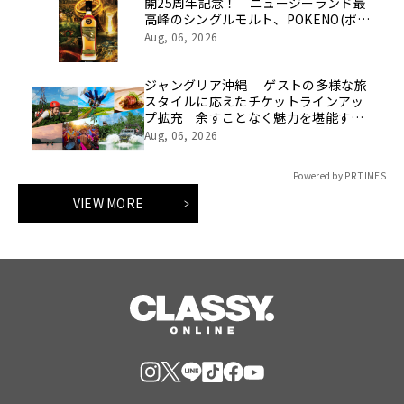
開25周年記念！ ニュージーランド最
高峰のシングルモルト、POKENO(ポケ
ノ)より 数量限定ウイスキー「リング
Aug, 06, 2026
ベアラー」が誕生
ジャングリア沖縄 ゲストの多様な旅
スタイルに応えたチケットラインアッ
プ拡充 余すことなく魅力を堪能する
「ロイヤルチケット」新登場
Aug, 06, 2026
Powered by PR TIMES
VIEW MORE