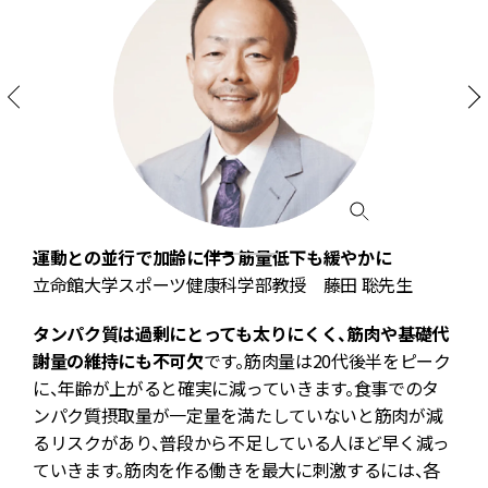
率
運動との並行で加齢に伴う筋量低下も緩やかに
立命館大学スポーツ健康科学部教授 藤田 聡先生
雅
タンパク質は過剰にとっても太りにくく、筋肉や基礎代
謝量の維持にも不可欠
です。筋肉量は20代後半をピーク
に、年齢が上がると確実に減っていきます。食事でのタ
さ
ンパク質摂取量が一定量を満たしていないと筋肉が減
るリスクがあり、普段から不足している人ほど早く減っ
ン
ていきます。筋肉を作る働きを最大に刺激するには、各