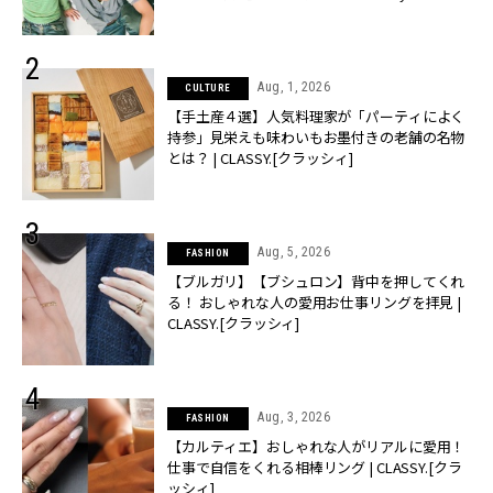
売】 | CLASSY.[クラッシィ]
Aug, 1, 2026
CULTURE
【手土産４選】人気料理家が「パーティによく
持参」見栄えも味わいもお墨付きの老舗の名物
とは？ | CLASSY.[クラッシィ]
Aug, 5, 2026
FASHION
【ブルガリ】【ブシュロン】背中を押してくれ
る！ おしゃれな人の愛用お仕事リングを拝見 |
CLASSY.[クラッシィ]
Aug, 3, 2026
FASHION
【カルティエ】おしゃれな人がリアルに愛用！
仕事で自信をくれる相棒リング | CLASSY.[クラ
ッシィ]