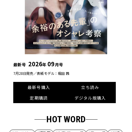
2026
09
最新号
年
月号
7月28日発売／
表紙モデル：堀田 茜
最新号購入
立ち読み
定期購読
デジタル版購入
HOT WORD