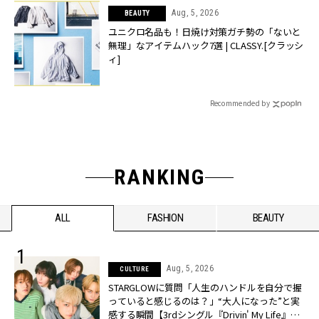
Aug, 5, 2026
BEAUTY
ユニクロ名品も！日焼け対策ガチ勢の「ないと
無理」なアイテムハック7選 | CLASSY.[クラッシ
ィ]
Recommended by
RANKING
ALL
FASHION
BEAUTY
Aug, 5, 2026
CULTURE
STARGLOWに質問「人生のハンドルを自分で握
っていると感じるのは？」“大️人になった”と実
感する瞬間【3rdシングル『Drivin' My Life』発