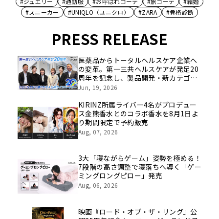
#ジュエリー
#通勤服
#お呼ばれコーデ
#旅コーデ
#結婚
#スニーカー
#UNIQLO（ユニクロ）
#ZARA
#骨格診断
PRESS RELEASE
医薬品からトータルヘルスケア企業へ
の変革。第一三共ヘルスケアが発足20
周年を記念し、製品開発・新カテゴリ
挑戦の舞台や旧社統合時のエピソード
Jun, 19, 2026
を社員の想いとともに振り返る特別映
像を公開！
KIRINZ所属ライバー4名がプロデュー
ス金熊香水とのコラボ香水を8月1日よ
り期間限定で予約販売
Aug, 07, 2026
3大「寝ながらゲーム」姿勢を極める！
7段階の高さ調整で寝落ちへ導く「ゲー
ミングロングピロー」発売
Aug, 06, 2026
映画『ロード・オブ・ザ・リング』公