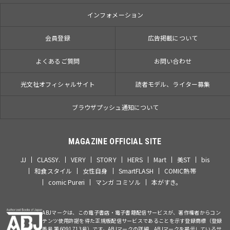
インフォメーション
会員登録
広告掲載について
よくあるご質問
お問い合わせ
光文社オフィシャルサイト
読者モデル、ライター募集
ブラウザプッシュ通知について
MAGAZINE OFFICIAL SITE
JJ
CLASSY.
VERY
STORY
HERS
Mart
美ST
bis
和食スタイル
女性自身
SmartFLASH
COMIC熱帯
comic Pureri
マンガ コミソル
本がすき。
ABJマークは、この電子書店・電子書籍配信サービスが、著作権者からコン
テンツ使用許諾を得た正規版配信サービスであることを示す登録商標（登録
番号 第6091713号）です。ABJマークの詳細、ABJマークを掲示しているサ