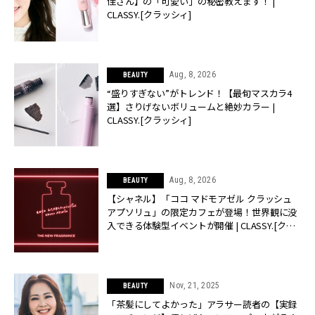
佳さん】の「可愛い」の秘密教えます！ |
CLASSY.[クラッシィ]
Aug, 8, 2026
BEAUTY
“盛りすぎない”がトレンド！【最旬マスカラ4
選】さりげないボリュームと絶妙カラー |
CLASSY.[クラッシィ]
Aug, 8, 2026
BEAUTY
【シャネル】「ココ マドモアゼル クラッシュ
アプソリュ」の限定カフェが登場！世界観に没
入できる体験型イベントが開催 | CLASSY.[クラ
ッシィ]
Nov, 21, 2025
BEAUTY
「茶髪にしてよかった」アラサー読者の【実録