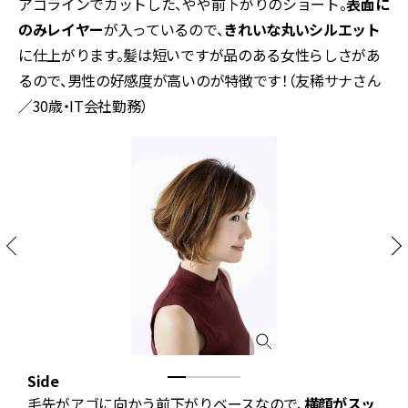
アゴラインでカットした、やや前下がりのショート。
表面に
のみレイヤー
が入っているので、
きれいな丸いシルエット
に仕上がります。髪は短いですが品のある女性らしさがあ
るので、男性の好感度が高いのが特徴です！（友稀サナさん
／30歳・IT会社勤務）
Side
B
毛先がアゴに向かう前下がりベースなので、
横顔がスッ