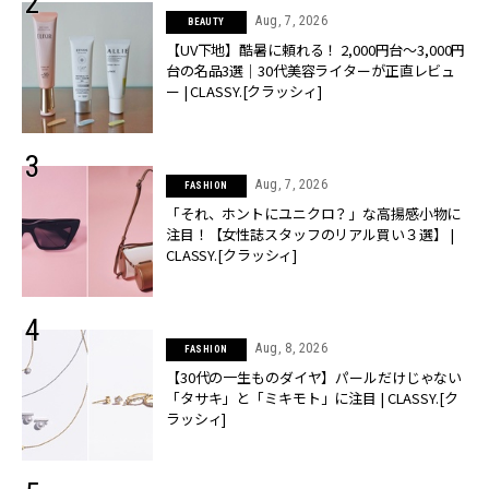
Aug, 7, 2026
BEAUTY
【UV下地】酷暑に頼れる！ 2,000円台〜3,000円
台の名品3選｜30代美容ライターが正直レビュ
ー | CLASSY.[クラッシィ]
Aug, 7, 2026
FASHION
「それ、ホントにユニクロ？」な高揚感小物に
注目！【女性誌スタッフのリアル買い３選】 |
CLASSY.[クラッシィ]
Aug, 8, 2026
FASHION
【30代の一生ものダイヤ】パールだけじゃない
「タサキ」と「ミキモト」に注目 | CLASSY.[ク
ラッシィ]