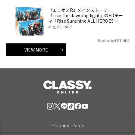
『エリオスR』メインストーリー
『Like the dawning light』のEDテー
マ「Rise Sunshine ALL HEROES
Ver.」がフルサイズ配信決定！
Aug, 08, 2026
Powered by PR TIMES
VIEW MORE
インフォメーション