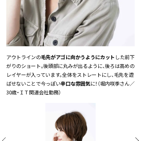
アウトラインの
毛先がアゴに向かうようにカット
した前下
がりのショート。後頭部に丸みが出るように、後ろは高めの
レイヤーが入っています。全体をストレートにし、毛先を遊
ばせないことで今っぽい
辛口な雰囲気
に！（堀内咲季さん／
30歳・ＩＴ関連会社勤務）