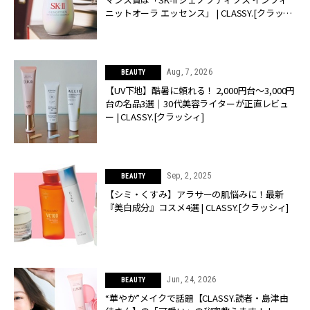
ニットオーラ エッセンス」 | CLASSY.[クラッシ
ィ]
Aug, 7, 2026
BEAUTY
【UV下地】酷暑に頼れる！ 2,000円台〜3,000円
台の名品3選｜30代美容ライターが正直レビュ
ー | CLASSY.[クラッシィ]
Sep, 2, 2025
BEAUTY
【シミ・くすみ】アラサーの肌悩みに！最新
『美白成分』コスメ4選 | CLASSY.[クラッシィ]
Jun, 24, 2026
BEAUTY
“華やか”メイクで話題【CLASSY.読者・島津由