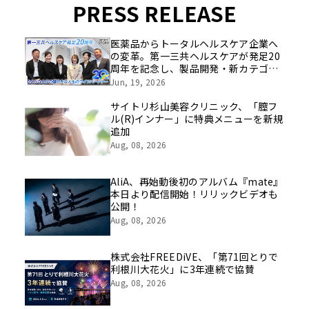
PRESS RELEASE
医薬品からトータルヘルスケア企業へ
の変革。第一三共ヘルスケアが発足20
周年を記念し、製品開発・新カテゴリ
挑戦の舞台や旧社統合時のエピソード
Jun, 19, 2026
を社員の想いとともに振り返る特別映
像を公開！
サイトリ杉山美容クリニック、「膣フ
ル(R)インナー」に特典メニューを新規
追加
Aug, 08, 2026
AliA、再始動後初のアルバム『mate』
本日より配信開始！リリックビデオも
公開！
Aug, 08, 2026
株式会社FREEDiVE、「第71回とりで
利根川大花火」に3年連続で協賛
Aug, 08, 2026