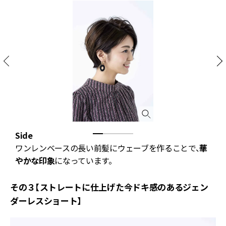
付
Side
B
ワンレンベースの長い前髪にウェーブを作ることで、
華
やかな印象
になっています。
その３【ストレートに仕上げた今ドキ感のあるジェン
ダーレスショート】