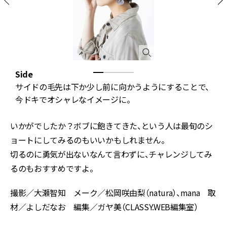
Side
B
サイドの毛先は下か少し前に向かうようにすることで、
今ドキでオシャレなイメージに。
いかがでしたか？ボブに飽きてきた、という人は最旬のシ
ョートにしてみるのもいいかもしれません。
切るのに勇気が出ないなんて言わずに、チャレンジしてみ
るのもおすすめですよ。
撮影／大瀬智知 メーク／松岡咲由梨（natura）、mana 取
材／よしだなお 編集／ガヤ美（CLASSY.WEB編集室）