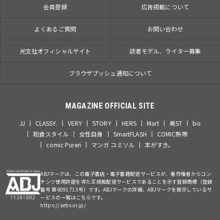
会員登録
広告掲載について
よくあるご質問
お問い合わせ
光文社オフィシャルサイト
読者モデル、ライター募集
ブラウザプッシュ通知について
MAGAZINE OFFICIAL SITE
JJ
CLASSY.
VERY
STORY
HERS
Mart
美ST
bis
和食スタイル
女性自身
SmartFLASH
COMIC熱帯
comic Pureri
マンガ コミソル
本がすき。
ABJマークは、この電子書店・電子書籍配信サービスが、著作権者からコン
テンツ使用許諾を得た正規版配信サービスであることを示す登録商標（登録
番号 第6091713号）です。ABJマークの詳細、ABJマークを掲示しているサ
ービスの一覧はこちらです。
https://aebs.or.jp/