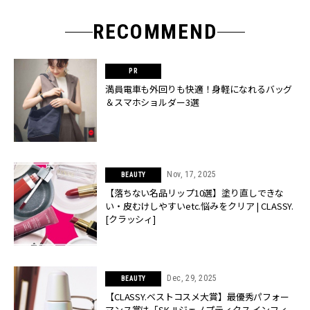
RECOMMEND
満員電車も外回りも快適！身軽になれるバッグ
＆スマホショルダー3選
Nov, 17, 2025
BEAUTY
【落ちない名品リップ10選】塗り直しできな
い・皮むけしやすいetc.悩みをクリア | CLASSY.
[クラッシィ]
Dec, 29, 2025
BEAUTY
【CLASSY.ベストコスメ大賞】最優秀パフォー
マンス賞は「SK-II ジェノプティクス インフィ