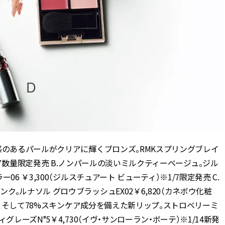
感のあるパールがクリアに輝くブロンズ。RMKスプリングブレイ
n）※1/7数量限定発売 B.ノンパールの淡いミルクティーベージュ。ジル
 ￥3,300（ジルスチュアート ビューティ）※1/7限定発売 C.
。ルナソル グロウブラッシュEX02￥6,820（カネボウ化粧
ヤ感、そして78%スキンケア成分を備えた新リップ。ストロベリーミ
レーズN°5￥4,730（イヴ・サンローラン・ボーテ）※1/14新発