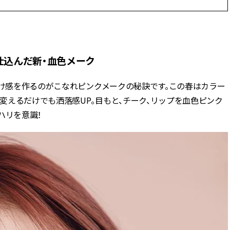
スメ＞ | CLASSY.[クラッシィ]
正解！ | CLASSY.
Aug, 5, 2026
Jun,
BEAUTY
WEDDING
忙しい毎日に「うるおいター
【一生ものジュエ
仕込んだ新・血色メーク
ボ」を。新【SOFINA BASIC＋】
存在感が際立つ！
のお手入れでうるおってなめら
「トゥギャザー」
かな肌を目指す | CLASSY.[クラッ
目 | CLASSY.[クラ
抜け感を作るのがこなれピンクメークの秘訣です。この春はカラー
シィ]
えるだけでも洒落感UP。目もと、チーク、リップを血色ピンク
Nov, 17, 2025
Aug,
BEAUTY
WEDDING
ハリを意識！
【落ちない名品リップ10選】塗
20万円台〜【カル
り直しできない・皮むけしやす
ング４選】ラブ、トリ
いetc.悩みをクリア | CLASSY.[ク
を『マリッジ』に
ラッシィ]
ます！ | CLASSY.
Aug, 8, 2026
Nov,
BEAUTY
WEDDING
【シャネル】「ココ マドモアゼ
【結婚式のお呼ば
ル クラッシュ アプソリュ」の限
りとカブらない「
定カフェが登場！世界観に没入
ルエット」が正解！ | 
できる体験型イベントが開催 |
ラッシィ]
CLASSY.[クラッシィ]