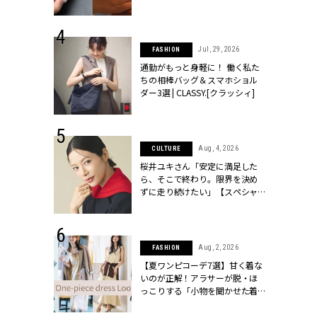
[クラッシィ]
シィ]
 30, 2026
Jul, 29, 2026
FASHION
リー】1つでも
通勤がもっと身軽に！ 働く私た
ポメラートの
ちの相棒バッグ＆スマホショル
シリーズに注
ダー3選 | CLASSY.[クラッシィ]
ッシィ]
 18, 2025
Aug, 4, 2026
CULTURE
ティエ人気リ
桜井ユキさん「安定に満足した
ニティetc.
ら、そこで終わり。限界を決め
選ぶ人増えて
ずに走り続けたい」【スペシャ
[クラッシィ]
ルドラマ『しあわせは食べて寝
て待て ～早春の養生編～』】 |
CLASSY.[クラッシィ]
 24, 2025
Aug, 2, 2026
FASHION
れワンピ】周
【夏ワンピコーデ7選】甘く着な
リラックスシ
いのが正解！アラサーが脱・ほ
CLASSY.[ク
っこりする「小物を聞かせた着
こなし」 | CLASSY.[クラッシィ]