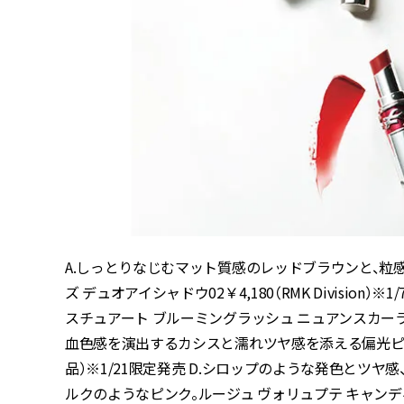
A.しっとりなじむマット質感のレッドブラウンと、粒
ズ デュオアイシャドウ02￥4,180（RMK Divisio
スチュアート ブルーミングラッシュ ニュアンスカーラー06
血色感を演出するカシスと濡れツヤ感を添える偏光ピンク
品）※1/21限定発売 D.シロップのような発色とツ
ルクのようなピンク。ルージュ ヴォリュプテ キャンディグ