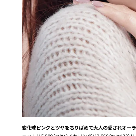
変化球ピンクとツヤをちりばめて大人の愛されオー
ニット￥5,900（mite）イヤリング￥2,860〈mimi