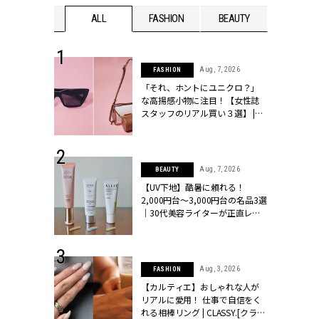
WEDDING
ALL
FASHION
BEAUTY
WEDDIN
 16, 2026
Aug, 7, 2026
FASHION
はアリ？お呼
「それ、ホントにユニクロ？」
コーデ＆マナ
な高揚感小物に注目！【女性誌
Y.[クラッシィ]
スタッフのリアル買い３選】 |
CLASSY.[クラッシィ]
 13, 2025
Aug, 7, 2026
BEAUTY
ブランドのリ
【UV下地】酷暑に頼れる！
0代カップルの
2,000円台〜3,000円台の名品3選
SSY.[クラッシ
｜30代美容ライターが正直レビ
ュー | CLASSY.[クラッシィ]
 24, 2026
Aug, 3, 2026
FASHION
方３選】結婚
【カルティエ】おしゃれな人が
“シンプル黒ワ
リアルに愛用！ 仕事で自信をく
フ』で盛るのが
れる相棒リング | CLASSY.[クラッ