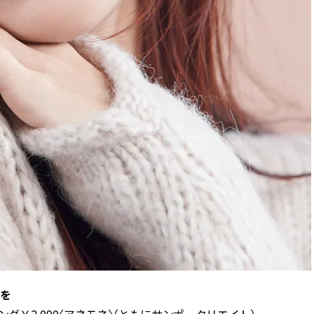
ラを
33〉リング￥2,090〈アネモネ〉（ともにサンポークリエイト）