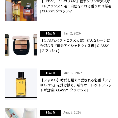
【ロエベ、ブルガリetc.】憧れメゾンの大人な
フレグランス５選！自信をくれる香りだけ厳選
| CLASSY.[クラッシィ]
Jan, 2, 2026
BEAUTY
【CLASSY.ベストコスメ大賞】どんなシーンに
も似合う『優秀アイシャドウ』３選 | CLASSY.
[クラッシィ]
Mar, 17, 2026
BEAUTY
【シャネル】時代を超えて愛される名香「シャ
ネル N°5」を受け継ぐ、新作オードゥ トワレッ
トが登場 | CLASSY.[クラッシィ]
Aug, 5, 2026
BEAUTY