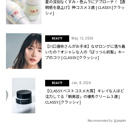
夏の深刻なくすみ・色ムラにアプローチ！【透
明感を底上げ】神コスメ３選 | CLASSY.[クラッ
シィ]
May, 12, 2026
BEAUTY
【川口春奈さんがお手本】なぜロングに落ち着
いたの？オシャレな人の『ぱっつん前髪』キー
プのコツ | CLASSY.[クラッシィ]
Jan, 8, 2026
BEAUTY
【CLASSY.ベストコスメ大賞】キレイな人ほど
注力してる「朝美容」の優秀クリーム３選 |
CLASSY.[クラッシィ]
Recommended by