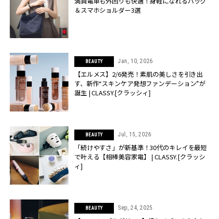
満員電車も外回りも快適！身軽になれるバッグ
＆スマホショルダー3選
Jan, 10, 2026
BEAUTY
【エルメス】2/6発売！素肌の美しさを引き出
す、新作“スキンケア発想ファンデーション”が
誕生 | CLASSY.[クラッシィ]
Jul, 15, 2026
BEAUTY
「続けやすさ」が新基準！30代のキレイを最短
で叶える【相棒美容家電】 | CLASSY.[クラッシ
ィ]
Sep, 24, 2025
BEAUTY