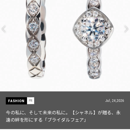
FASHION
PR
Jul, 15,2026
【ICB】人気インフルエンサーと共同制作! 週5で着たく
なる「名品ブラウス」２選