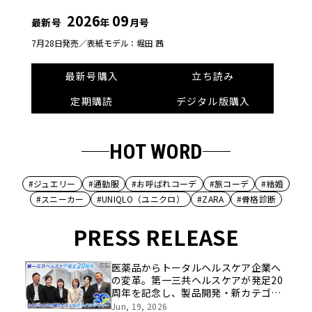
2026
09
最新号
年
月号
7月28日発売／
表紙モデル：堀田 茜
最新号購入
立ち読み
定期購読
デジタル版購入
HOT WORD
#ジュエリー
#通勤服
#お呼ばれコーデ
#旅コーデ
#結婚
#スニーカー
#UNIQLO（ユニクロ）
#ZARA
#骨格診断
PRESS RELEASE
医薬品からトータルヘルスケア企業へ
の変革。第一三共ヘルスケアが発足20
周年を記念し、製品開発・新カテゴリ
挑戦の舞台や旧社統合時のエピソード
Jun, 19, 2026