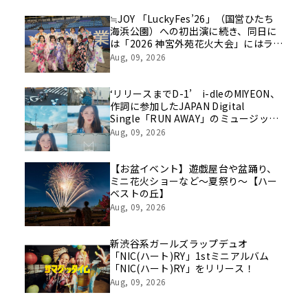
を社員の想いとともに振り返る特別映
像を公開！
≒JOY 「LuckyFes’26」（国営ひたち
海浜公園）への初出演に続き、同日に
は「2026 神宮外苑花火大会」にはライ
ブ出演！浴衣に着替えたメンバーの写
Aug, 09, 2026
真もSNS上で話題に！！
‘リリースまでD-1’ i-dleのMIYEON、
作詞に参加したJAPAN Digital
Single「RUN AWAY」のミュージック
ビデオティザーを初公開
Aug, 09, 2026
【お盆イベント】遊戯屋台や盆踊り、
ミニ花火ショーなど～夏祭り～【ハー
ベストの丘】
Aug, 09, 2026
新渋谷系ガールズラップデュオ
「NIC(ハート)RY」1stミニアルバム
「NIC(ハート)RY」をリリース！
Aug, 09, 2026