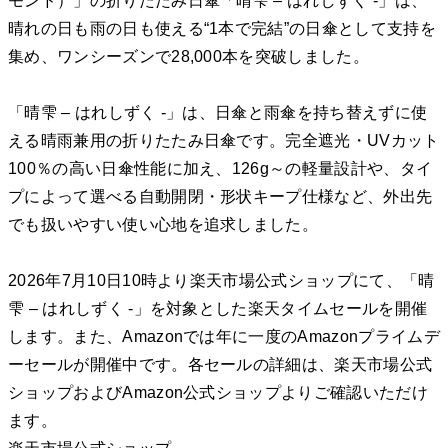
モンド）」の折りたたみ日傘「晴雫 – はれしずく -」は、
晴れの日も雨の日も使える“1本で完結”の日傘として支持を
集め、ワンシーズンで28,000本を突破しました。
「晴雫 – はれしずく -」は、日傘と雨傘を持ち替えずに使
える晴雨兼用の折りたたみ日傘です。完全遮光・UVカット
100％の高い日傘性能に加え、126g～の軽量設計や、タイ
プによって選べる自動開閉・形状キープ仕様など、外出先
でも扱いやすい使い心地を追求しました。
2026年7月10日10時より楽天市場公式ショップにて、「晴
雫 – はれしずく -」を対象とした楽天タイムセールを開催
します。また、Amazonでは年に一度のAmazonプライムデ
ーセールが開催中です。各セールの詳細は、楽天市場公式
ショップおよびAmazon公式ショップよりご確認いただけ
ます。