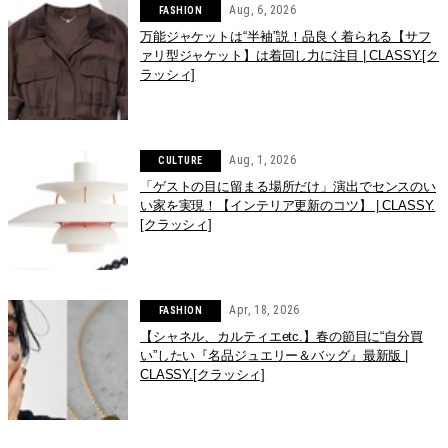
Aug, 6, 2026
FASHION
万能ジャケットは“半袖”説！品良く着られる【サフ
ァリ型ジャケット】は着回し力に注目 | CLASSY.[ク
ラッシィ]
Aug, 1, 2026
CULTURE
「ゲストの目に留まる場所だけ」演出でセンスのい
い家を実現！【インテリア更新のコツ】 | CLASSY.
[クラッシィ]
Apr, 18, 2026
FASHION
【シャネル、カルティエetc.】春の節目に“自分買
い”したい『名品ジュエリー＆バッグ』最新版 |
CLASSY.[クラッシィ]