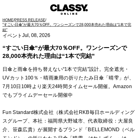
HOME
/
PRESS RELEASE
/
“すごい日傘”が最大70％OFF。ワンシーズンで28,000本売れた理由は“1本で完
結”
Jul, 08, 2026
イベント
“すごい日傘”が最大70％OFF。ワンシーズンで
28,000本売れた理由は“1本で完結”
日傘と雨傘を持ち替えない“1本で完結”設計。完全遮光・
UVカット100％・晴雨兼用の折りたたみ日傘「晴雫」が、
7月10日10時より楽天24時間タイムセール開催。Amazon
でもプライムデーセール開催中
Fun Standard株式会社（株式会社RKB毎日ホールディング
スグループ、本社：福岡県大野城市、代表取締役：大屋良
介、笹森広貴）が展開するブランド「BELLEMOND（ベル