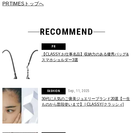
PRTIMESトップへ
RECOMMEND
【CLASSY.お仕事名品】収納力のある優秀バッグ&
スマホショルダー3選
Sep, 11, 2025
FASHION
30代に人気のご褒美ジュエリーブランド20選【一生
ものから普段使いまで】 | CLASSY.[クラッシィ]