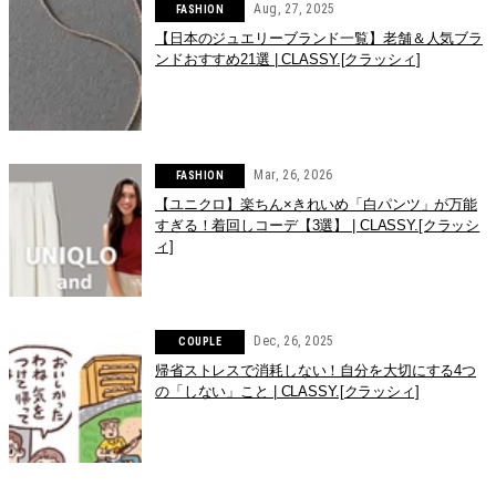
Aug, 27, 2025
FASHION
【日本のジュエリーブランド一覧】老舗＆人気ブラ
ンドおすすめ21選 | CLASSY.[クラッシィ]
Mar, 26, 2026
FASHION
【ユニクロ】楽ちん×きれいめ「白パンツ」が万能
すぎる！着回しコーデ【3選】 | CLASSY.[クラッシ
ィ]
Dec, 26, 2025
COUPLE
帰省ストレスで消耗しない！自分を大切にする4つ
の「しない」こと | CLASSY.[クラッシィ]