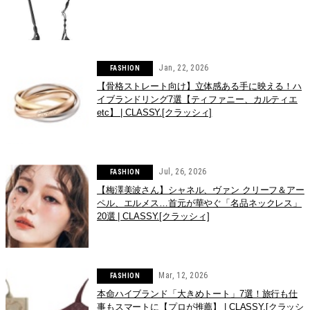
Jan, 22, 2026
FASHION
【骨格ストレート向け】立体感ある手に映える！ハ
イブランドリング7選【ティファニー、カルティエ
etc】 | CLASSY.[クラッシィ]
Jul, 26, 2026
FASHION
【梅澤美波さん】シャネル、ヴァン クリーフ＆アー
ペル、エルメス…首元が華やぐ「名品ネックレス」
20選 | CLASSY.[クラッシィ]
Mar, 12, 2026
FASHION
本命ハイブランド「大きめトート」7選！旅行も仕
事もスマートに【プロが推薦】 | CLASSY.[クラッシ