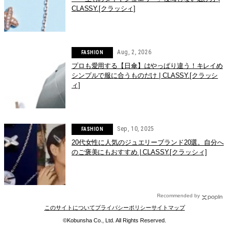
CLASSY.[クラッシィ]
Aug, 2, 2026
FASHION
プロも愛用する【日傘】はやっぱり違う！キレイめ
シンプルで服に合うものだけ | CLASSY.[クラッシ
ィ]
Sep, 10, 2025
FASHION
20代女性に人気のジュエリーブランド20選。自分へ
のご褒美にもおすすめ | CLASSY.[クラッシィ]
Recommended by
このサイトについて
プライバシーポリシー
サイトマップ
©Kobunsha Co., Ltd. All Rights Reserved.