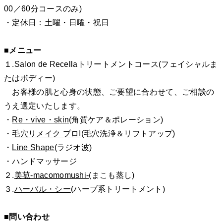
00／60分コースのみ)
・定休日：土曜・日曜・祝日
■メニュー
１.Salon de Recellaトリートメントコース(フェイシャルま
たはボディー)
お客様の肌と心身の状態、ご要望に合わせて、ご相談の
うえ選定いたします。
・
Re・vive・skin
(角質ケア＆ポレーション)
・
毛穴リメイク プロI
(毛穴洗浄＆リフトアップ)
・
Line Shape
(ラジオ波)
・ハンドマッサージ
２.
美菰‐macomomushi‐
(まこも蒸し)
３.
ハーバル・シー
(ハーブ系トリートメント)
■問い合わせ