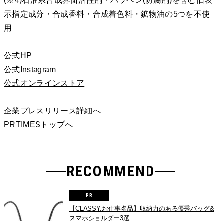
(※4)石油系合成界面活性剤・パラベン(防腐剤)を含む旧表
示指定成分・合成香料・合成着色料・鉱物油の5つを不使
用
公式HP
公式Instagram
公式オンラインストア
企業プレスリリース詳細へ
PRTIMESトップへ
RECOMMEND
【CLASSY.お仕事名品】収納力のある優秀バッグ&
スマホショルダー3選