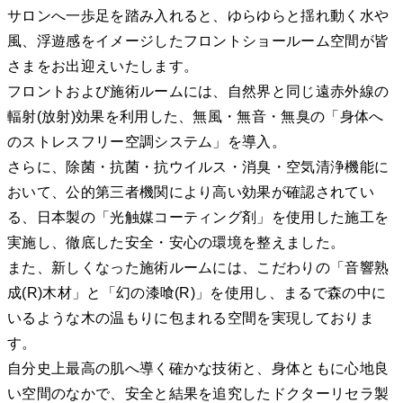
サロンへ一歩足を踏み入れると、ゆらゆらと揺れ動く水や
風、浮遊感をイメージしたフロントショールーム空間が皆
さまをお出迎えいたします。
フロントおよび施術ルームには、自然界と同じ遠赤外線の
輻射(放射)効果を利用した、無風・無音・無臭の「身体へ
のストレスフリー空調システム」を導入。
さらに、除菌・抗菌・抗ウイルス・消臭・空気清浄機能に
おいて、公的第三者機関により高い効果が確認されてい
る、日本製の「光触媒コーティング剤」を使用した施工を
実施し、徹底した安全・安心の環境を整えました。
また、新しくなった施術ルームには、こだわりの「音響熟
成(R)木材」と「幻の漆喰(R)」を使用し、まるで森の中に
いるような木の温もりに包まれる空間を実現しておりま
す。
自分史上最高の肌へ導く確かな技術と、身体ともに心地良
い空間のなかで、安全と結果を追究したドクターリセラ製