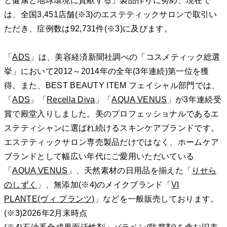
と健康と地球環境に貢献する」製品作りに努め、現在で
は、全国3,451店舗(※3)のエステティックサロンで取引い
ただき、症例数は92,731件(※3)に及びます。
「
ADS
」は、美容経済新聞社調べの「コスメティック総選
挙」において2012～2014年の全年(3年連続)第一位を獲
得。また、BEST BEAUTY ITEM フェイシャル部門では、
「
ADS
」「
Recella Diva
」「
AQUA VENUS
」が3年連続受
賞で殿堂入りしました。美のプロフェッショナルであるエ
ステティシャンに選ばれ続けるスキンケアブランドです。
エステティックサロン専売製品だけではなく、ホームケア
ブランドとして幅広い年代にご愛用いただいている
「
AQUA VENUS
」、天然素材の日用品を揃えた「
りせら
のしずく
」、無添加(※4)のメイクブランド「
VI
PLANTE(ヴィ プランツ)
」などを一般販売しております。
(※3)2026年2月末時点