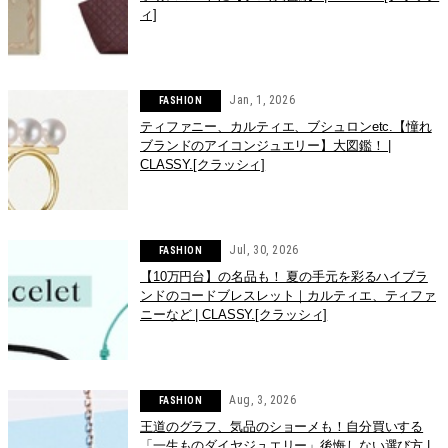
ィ]
Jan, 1, 2026
FASHION
ティファニー、カルティエ、ブシュロンetc.【憧れ
ブランドのアイコンジュエリー】大図鑑！ |
CLASSY.[クラッシィ]
Jul, 30, 2026
FASHION
【10万円台】の名品も！ 夏の手元を彩るハイブラ
ンドのコードブレスレット｜カルティエ、ティファ
ニーなど | CLASSY.[クラッシィ]
Aug, 3, 2026
FASHION
王道のグラフ、気品のショーメも！自分買いする
「一生ものダイヤジュエリー」後悔しない選び方 |