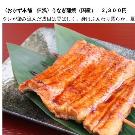
〈おかず本舗 佃浅〉うなぎ蒲焼（国産） ２,３００円
タレが染み込んだ皮目は香ばしく、身はふんわり柔らか。