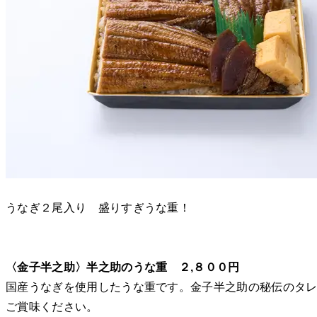
うなぎ２尾入り 盛りすぎうな重！
〈金子半之助〉半之助のうな重 ２,８００円
国産うなぎを使用したうな重です。金子半之助の秘伝のタ
ご賞味ください。