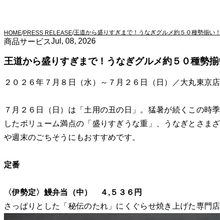
王道から盛りすぎまで！うなぎグルメ約５０種勢揃い
HOME
/
PRESS RELEASE
/
Jul, 08, 2026
商品サービス
王道から盛りすぎまで！うなぎグルメ約５０種勢揃
２０２６年７月８日（水）～７月２６日（日）／大丸東京
７月２６日（日）は「土用の丑の日」。猛暑が続くこの時季
したボリューム満点の「盛りすぎうな重」、うなぎとさま
や週末のごちそうにもおすすめです。
定番
〈伊勢定〉鰻弁当（中） ４,５３６円
さっぱりとした「秘伝のたれ」にくぐらせ焼き上げた専門