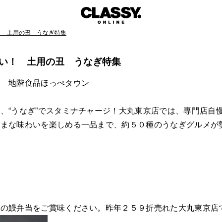
！ 土用の丑 うなぎ特集
い！ 土用の丑 うなぎ特集
店 地階食品ほっぺタウン
、“うなぎ”でスタミナチャージ！大丸東京店では、専門店自
ざまな味わいを楽しめる一品まで、約５０種のうなぎグルメが
店の鰻弁当をご賞味ください。昨年２５９折売れた大丸東京店