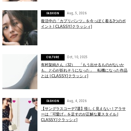
Aug, 5, 2026
FASHION
復活中の「カプリパンツ」を今っぽく着る3つのポ
イント | CLASSY.[クラッシィ]
Oct, 10, 2025
CULTURE
有村架純さん（32） 「もう出せるものがないか
も、と心が折れそうになった」 転機になった作品
とは | CLASSY.[クラッシィ]
Aug, 4, 2026
FASHION
【サングラスコーデ7選】怪しく見えない！アラサ
ーは「可愛げ」を足すのが正解な夏スタイル |
CLASSY.[クラッシィ]