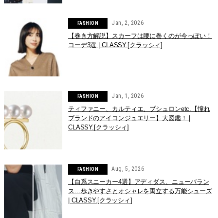
Jan, 2, 2026
FASHION
【巻き方解説】スカーフは腰に巻くのが今っぽい！
コーデ3選 | CLASSY.[クラッシィ]
Jan, 1, 2026
FASHION
ティファニー、カルティエ、ブシュロンetc.【憧れ
ブランドのアイコンジュエリー】大図鑑！ |
CLASSY.[クラッシィ]
Aug, 5, 2026
FASHION
【白系スニーカー4選】アディダス、ニューバラン
ス…歩きやすさとオシャレを両立する万能シューズ
| CLASSY.[クラッシィ]