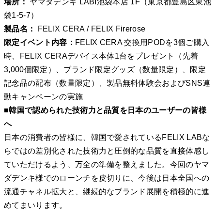
場所：
ヤマダデンキ LABI池袋本店 1F（東京都豊島区東池
袋1-5-7）
製品名：
FELIX CERA / FELIX Firerose
限定イベント内容：
FELIX CERA 交換用PODを3個ご購入
時、FELIX CERAデバイス本体1台をプレゼント（先着
3,000個限定）、ブランド限定グッズ（数量限定）、限定
記念品の配布（数量限定）、製品無料体験会およびSNS連
動キャンペーンの実施
■韓国で認められた技術力と品質を日本のユーザーの皆様
へ
日本の消費者の皆様に、韓国で愛されているFELIX LABな
らではの差別化された技術力と圧倒的な品質を直接体感し
ていただけるよう、万全の準備を整えました。今回のヤマ
ダデンキ様でのローンチを皮切りに、今後は日本全国への
流通チャネル拡大と、継続的なブランド展開を積極的に進
めてまいります。