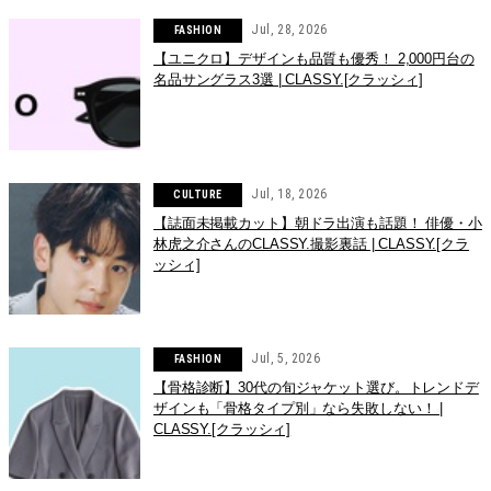
Jul, 28, 2026
FASHION
【ユニクロ】デザインも品質も優秀！ 2,000円台の
名品サングラス3選 | CLASSY.[クラッシィ]
Jul, 18, 2026
CULTURE
【誌面未掲載カット】朝ドラ出演も話題！ 俳優・小
林虎之介さんのCLASSY.撮影裏話 | CLASSY.[クラ
ッシィ]
Jul, 5, 2026
FASHION
【骨格診断】30代の旬ジャケット選び。トレンドデ
ザインも「骨格タイプ別」なら失敗しない！ |
CLASSY.[クラッシィ]