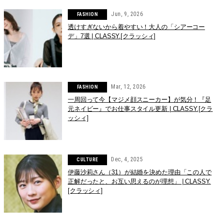
Jun, 9, 2026
FASHION
透けすぎないから着やすい！大人の「シアーコー
デ」7選 | CLASSY.[クラッシィ]
Mar, 12, 2026
FASHION
一周回って今【マジメ顔スニーカー】が気分！『足
元ネイビー』でお仕事スタイル更新 | CLASSY.[クラ
ッシィ]
Dec, 4, 2025
CULTURE
伊藤沙莉さん（31）が結婚を決めた理由「この人で
正解だったと、お互い思えるのが理想」 | CLASSY.
[クラッシィ]