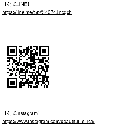
【公式LINE】
https://line.me/ti/p/%40741ncqch
【公式Instagram】
https://www.instagram.com/beautiful_silica/