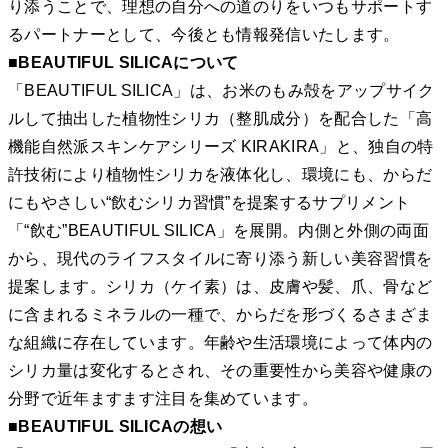
り添うことで、理想の自分への道のりをいつもサポートす
るパートナーとして、今後とも情報発信いたします。
■BEAUTIFUL SILICAについて
「BEAUTIFUL SILICA」は、お米のもみ殻をアップサイク
ルして抽出した植物性シリカ（整肌成分）を配合した「高
機能自然派スキンケアシリーズ KIRAKIRA」と、独自の特
許技術により植物性シリカを液体化し、環境にも、からだ
にもやさしい“飲むシリカ習慣”を提案するサプリメント
「“飲む”BEAUTIFUL SILICA」を展開。内側と外側の両面
から、現代のライフスタイルに寄り添う新しい美容習慣を
提案します。シリカ（ケイ素）は、皮膚や髪、爪、骨など
に含まれるミネラルの一種で、からだを形づくるさまざま
な組織に存在しています。年齢や生活環境によって体内の
シリカ量は変化するとされ、その重要性から美容や健康の
分野で近年ますます注目を集めています。
■BEAUTIFUL SILICAの想い