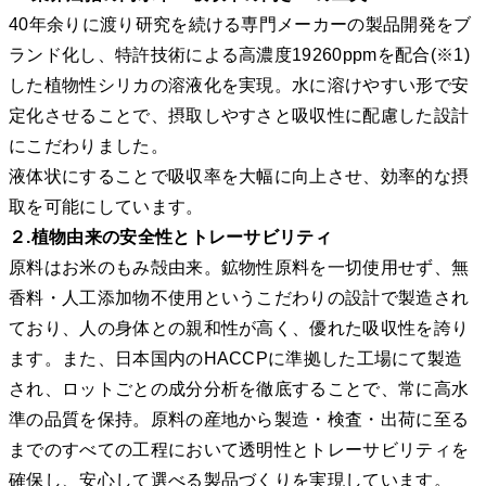
40年余りに渡り研究を続ける専門メーカーの製品開発をブ
ランド化し、特許技術による高濃度19260ppmを配合(※1)
した植物性シリカの溶液化を実現。水に溶けやすい形で安
定化させることで、摂取しやすさと吸収性に配慮した設計
にこだわりました。
液体状にすることで吸収率を大幅に向上させ、効率的な摂
取を可能にしています。
２.植物由来の安全性とトレーサビリティ
原料はお米のもみ殻由来。鉱物性原料を一切使用せず、無
香料・人工添加物不使用というこだわりの設計で製造され
ており、人の身体との親和性が高く、優れた吸収性を誇り
ます。また、日本国内のHACCPに準拠した工場にて製造
され、ロットごとの成分分析を徹底することで、常に高水
準の品質を保持。原料の産地から製造・検査・出荷に至る
までのすべての工程において透明性とトレーサビリティを
確保し、安心して選べる製品づくりを実現しています。