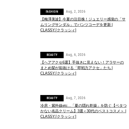
Aug, 2, 2026
FASHION
【梅澤美波】今夏の注目株！ジュエリー感覚の「サ
ムリングサンダル」でパンツコーデを更新 |
CLASSY.[クラッシィ]
Aug, 6, 2026
BEAUTY
【ヘアアクセ6選】手抜きに見えない！アラサーの
まとめ髪が垢抜ける「即戦力アクセ」たち |
CLASSY.[クラッシィ]
Aug, 7, 2026
BEAUTY
冷房・紫外線etc...「夏の隠れ乾燥」を防ぐ【ベタつ
かない名品クリーム】3選＜30代のベストコスメ＞ |
CLASSY.[クラッシィ]