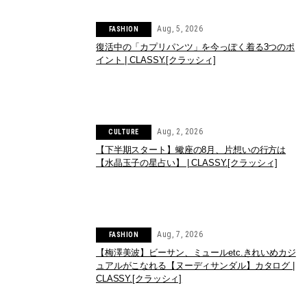
Aug, 5, 2026
FASHION
復活中の「カプリパンツ」を今っぽく着る3つのポ
イント | CLASSY.[クラッシィ]
Aug, 2, 2026
CULTURE
【下半期スタート】蠍座の8月、片想いの行方は
【水晶玉子の星占い】 | CLASSY.[クラッシィ]
Aug, 7, 2026
FASHION
【梅澤美波】ビーサン、ミュールetc.きれいめカジ
ュアルがこなれる【ヌーディサンダル】カタログ |
CLASSY.[クラッシィ]