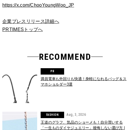
https://x.com/ChooYoungWoo_JP
企業プレスリリース詳細へ
PRTIMESトップへ
RECOMMEND
満員電車も外回りも快適！身軽になれるバッグ＆ス
マホショルダー3選
Aug, 3, 2026
FASHION
王道のグラフ、気品のショーメも！自分買いする
「一生ものダイヤジュエリー」後悔しない選び方 |