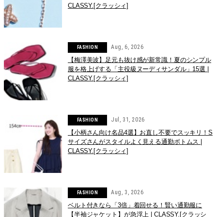
CLASSY.[クラッシィ]
Aug, 6, 2026
FASHION
【梅澤美波】足元も抜け感が新常識！夏のシンプル
服を格上げする「主役級ヌーディサンダル」15選 |
CLASSY.[クラッシィ]
Jul, 31, 2026
FASHION
【小柄さん向け名品4選】お直し不要でスッキリ！S
サイズさんがスタイルよく見える通勤ボトムス |
CLASSY.[クラッシィ]
Aug, 3, 2026
FASHION
ベルト付きなら「3倍」着回せる！賢い通勤服に
【半袖ジャケット】が急浮上 | CLASSY.[クラッシ