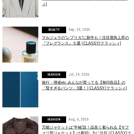
ィ]
Sep, 25, 2025
BEAUTY
マルジェラの“レプリカ”に新作も！注目度急上昇の
『フレグランス』５選 | CLASSY.[クラッシィ]
Jul, 29, 2026
FASHION
旅行・帰省etc.みんなが買ってる【無印良品】の
「賢すぎるパンツ」3選！ | CLASSY.[クラッシィ]
Aug, 6, 2026
FASHION
万能ジャケットは“半袖”説！品良く着られる【サフ
ァリ型ジャケット】は着回し力に注目 | CLASSY.[ク