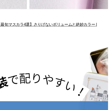
【最旬マスカラ4選】さりげないボリュームと絶妙カラー |