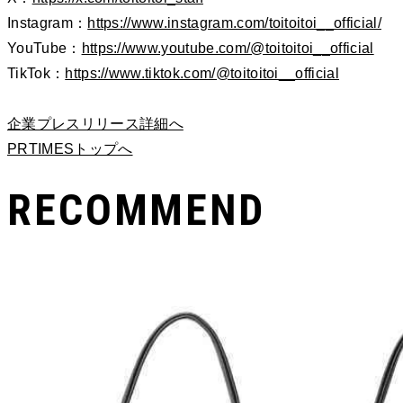
Instagram：
https://www.instagram.com/toitoitoi__official/
YouTube：
https://www.youtube.com/@toitoitoi__official
TikTok：
https://www.tiktok.com/@toitoitoi__official
企業プレスリリース詳細へ
PRTIMESトップへ
RECOMMEND