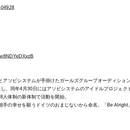
=404928
/D3xw8NDYeDXxzB
アソビシステムが手掛けたガールズグループオーディション番組「
同年4月30日にはアソビシステムのアイドルプロジェクト「PE
8人体制の新体制で活動を開始。
いう相手の幸せを願うドイツのおまじないから命名。「Be Alri